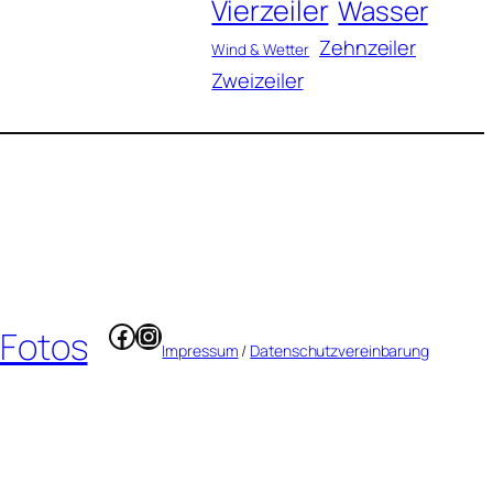
Vierzeiler
Wasser
Zehnzeiler
Wind & Wetter
Zweizeiler
Facebook
Instagram
 Fotos
Impressum
/
Datenschutzvereinbarung