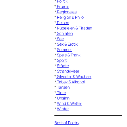
*
Politik
*
Promis
*
Regionales
*
Religion & Philo
*
Reisen
*
Rüpeleien & Tiraden
*
Schlafen
*
See
*
Sex & Erotik
*
Sommer
*
Speis & Trank
*
Sport
*
Städte
*
Strand/Meer
*
Silvester & Wechsel
*
Tabak & Alkohol
*
Tanzen
*
Tiere
*
Unsinn
*
Wind & Wetter
*
Winter
Best of Poetry