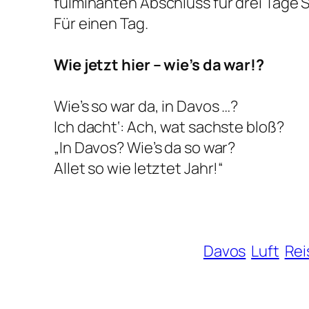
fulminanten Abschluss für drei Tage 
Für einen Tag.
Wie jetzt hier – wie’s da war!?
Wie’s so war da, in Davos …?
Ich dacht‘: Ach, wat sachste bloß?
„In Davos? Wie’s da so war?
Allet so wie letztet Jahr!“
Davos
Luft
Rei