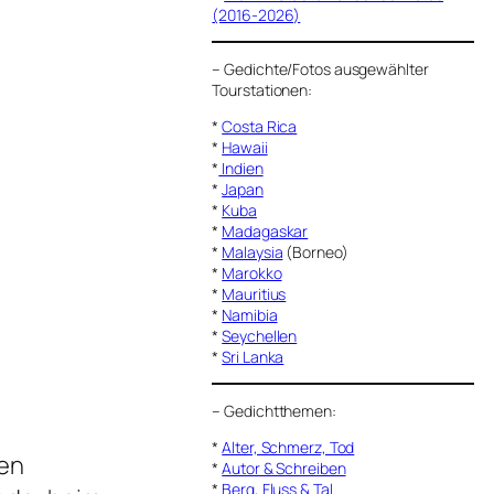
(2016-2026)
–
Gedichte/Fotos ausgewählter
Tourstationen:
*
Costa Rica
*
Hawaii
*
Indien
*
Japan
*
Kuba
*
Madagaskar
*
Malaysia
(Borneo)
*
Marokko
*
Mauritius
*
Namibia
*
Seychellen
*
Sri Lanka
–
Gedichtthemen
:
*
Alter, Schmerz, Tod
den
*
Autor & Schreiben
*
Berg, Fluss & Tal