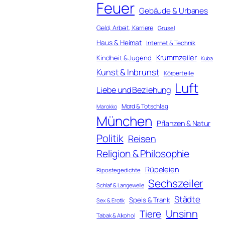
Feuer
Gebäude & Urbanes
Geld, Arbeit, Karriere
Grusel
Haus & Heimat
Internet & Technik
Krummzeiler
Kindheit & Jugend
Kuba
Kunst & Inbrunst
Körperteile
Luft
Liebe und Beziehung
Mord & Totschlag
Marokko
München
Pflanzen & Natur
Politik
Reisen
Religion & Philosophie
Rüpeleien
Ripostegedichte
Sechszeiler
Schlaf & Langeweile
Städte
Speis & Trank
Sex & Erotik
Unsinn
Tiere
Tabak & Alkohol