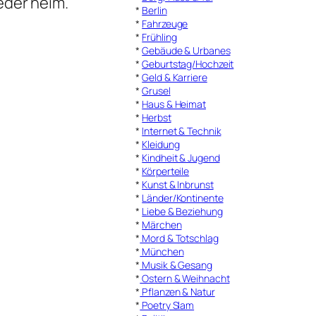
eder heim.
*
Berlin
*
Fahrzeuge
*
Frühling
*
Gebäude & Urbanes
*
Geburtstag/Hochzeit
*
Geld & Karriere
*
Grusel
*
Haus & Heimat
*
Herbst
*
Internet & Technik
*
Kleidung
*
Kindheit & Jugend
*
Körperteile
*
Kunst & Inbrunst
*
Länder/Kontinente
*
Liebe & Beziehung
*
Märchen
*
Mord & Totschlag
*
München
*
Musik & Gesang
*
Ostern & Weihnacht
*
Pflanzen & Natur
*
Poetry Slam