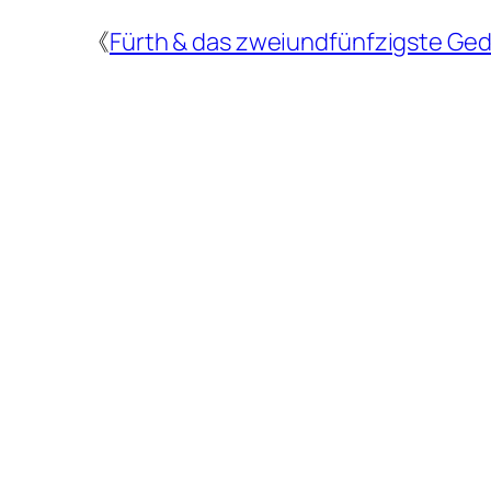
《
Fürth & das zweiundfünfzigste Ged