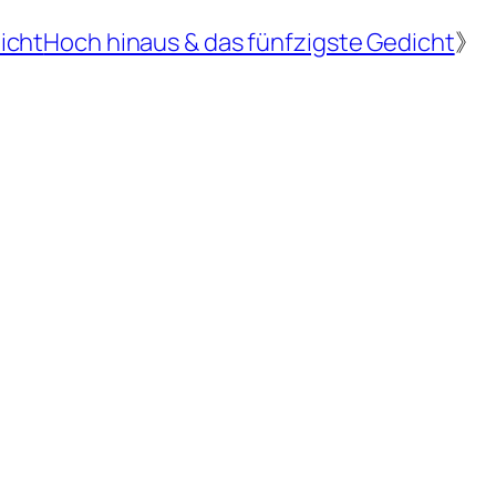
icht
Hoch hinaus & das fünfzigste Gedicht
》