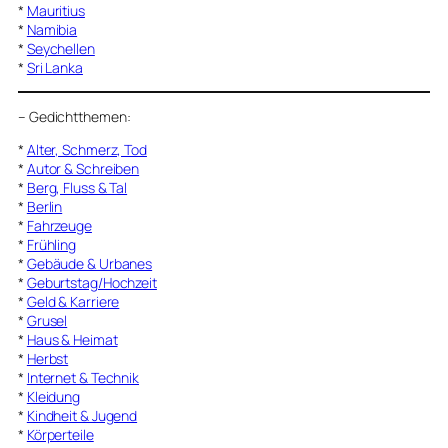
*
Mauritius
*
Namibia
*
Seychellen
*
Sri Lanka
–
Gedichtthemen
:
*
Alter, Schmerz, Tod
*
Autor & Schreiben
*
Berg, Fluss & Tal
*
Berlin
*
Fahrzeuge
*
Frühling
*
Gebäude & Urbanes
*
Geburtstag/Hochzeit
*
Geld & Karriere
*
Grusel
*
Haus & Heimat
*
Herbst
*
Internet & Technik
*
Kleidung
*
Kindheit & Jugend
*
Körperteile