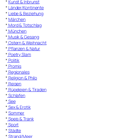
*
Kunst & Inbrunst
*
Länder/Kontinente
*
Liebe & Beziehung
*
Märchen
*
Mord & Totschlag
*
München
*
Musik & Gesang
*
Ostern & Weihnacht
*
Pflanzen & Natur
*
Poetry Slam
*
Politik
*
Promis
*
Regionales
*
Religion & Philo
*
Reisen
*
Rüpeleien & Tiraden
*
Schlafen
*
See
*
Sex & Erotik
*
Sommer
*
Speis & Trank
*
Sport
*
Städte
*
Strand/Meer