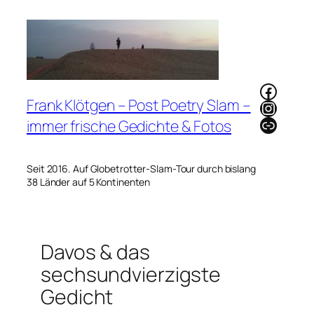
Zum
Inhalt
springen
Faceb
Frank Klötgen – Post Poetry Slam –
Instag
Link
immer frische Gedichte & Fotos
Seit 2016. Auf Globetrotter-Slam-Tour durch bislang
38 Länder auf 5 Kontinenten
Davos & das
sechsundvierzigste
Gedicht