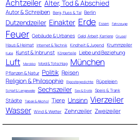
Achtzeiler
Alter, Tod & Abschied
Autor & Schreiben
Berlin
Berg, Fluss & Tal
Erde
Einakter
Dutzendzeiler
Essen
Fahrzeuge
Feuer
Gebäude & Urbanes
Geld, Arbeit, Karriere
Grusel
Krummzeiler
Haus & Heimat
Kindheit & Jugend
Internet & Technik
Kunst & Inbrunst
Liebe und Beziehung
Körperteile
Kuba
Luft
München
Mord & Totschlag
Marokko
Politik
Reisen
Pflanzen & Natur
Religion & Philosophie
Rüpeleien
Ripostegedichte
Sechszeiler
Speis & Trank
Schlaf & Langeweile
Sex & Erotik
Vierzeiler
Unsinn
Tiere
Städte
Tabak & Alkohol
Wasser
Zweizeiler
Zehnzeiler
Wind & Wetter