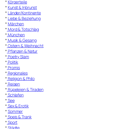
*
Körperteile
*
Kunst & Inbrunst
*
Länder/Kontinente
*
Liebe & Beziehung
*
Märchen
*
Mord & Totschlag
*
München
*
Musik & Gesang
*
Ostern & Weihnacht
*
Pflanzen & Natur
*
Poetry Slam
*
Politik
*
Promis
*
Regionales
*
Religion & Philo
*
Reisen
*
Rüpeleien & Tiraden
*
Schlafen
*
See
*
Sex & Erotik
*
Sommer
*
Speis & Trank
*
Sport
*
Städte