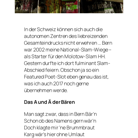
In der Schweiz können sich auch die
autonomen Zentren des liebreizenden
Gesamteindrucks nicht erwehren … Bern
war 2002 meine National-Slam-Wiege –
als Starter für den Molotow-Slam HH.
Gestern durfte ich dort fulminant Slam-
Abschied feiern. Obschon ja so ein
Featured Poet-Slot eben genau das ist,
was ich auch 2017 noch gerne
übernehmen werde.
Das A und Ä der Bären
Man sagt zwar, dass in Bern Bär’n
Schon ob des Namens gern wär’n
Doch klagte mir ’ne Brummbraut
Karg wär’s hier ohne Umlaut