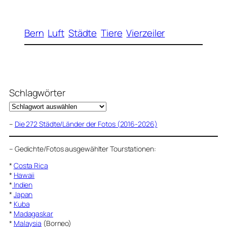
Bern
Luft
Städte
Tiere
Vierzeiler
Schlagwörter
–
Die 272 Städte/Länder der Fotos (2016-2026)
–
Gedichte/Fotos ausgewählter Tourstationen:
*
Costa Rica
*
Hawaii
*
Indien
*
Japan
*
Kuba
*
Madagaskar
*
Malaysia
(Borneo)