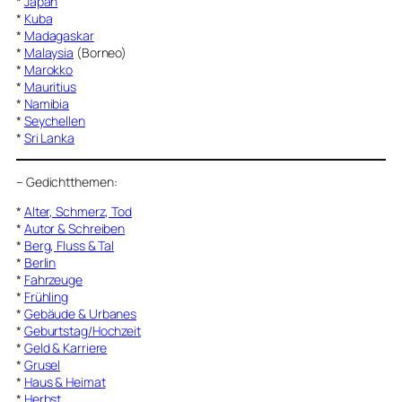
*
Japan
*
Kuba
*
Madagaskar
*
Malaysia
(Borneo)
*
Marokko
*
Mauritius
*
Namibia
*
Seychellen
*
Sri Lanka
–
Gedichtthemen
:
*
Alter, Schmerz, Tod
*
Autor & Schreiben
*
Berg, Fluss & Tal
*
Berlin
*
Fahrzeuge
*
Frühling
*
Gebäude & Urbanes
*
Geburtstag/Hochzeit
*
Geld & Karriere
*
Grusel
*
Haus & Heimat
*
Herbst