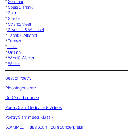
*
Sommer
*
Speis & Trank
*
Sport
*
Städte
*
Strand/Meer
*
Silvester & Wechsel
*
Tabak & Alkohol
*
Tanzen
*
Tiere
*
Unsinn
*
Wind & Wetter
*
Winter
Best of Poetry
Ripostegedichte
Die Oscarballaden
Poetry Slam Gedichte & Videos
Poetry Slam meets Klassik
SLAMMED! – das Buch – zum Sonderpreis!