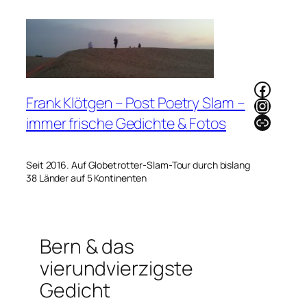
Zum
Inhalt
springen
Faceb
Frank Klötgen – Post Poetry Slam –
Instag
Link
immer frische Gedichte & Fotos
Seit 2016. Auf Globetrotter-Slam-Tour durch bislang
38 Länder auf 5 Kontinenten
Bern & das
vierundvierzigste
Gedicht