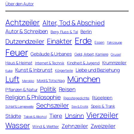
Über den Autor
Achtzeiler
Alter, Tod & Abschied
Autor & Schreiben
Berlin
Berg, Fluss & Tal
Erde
Einakter
Dutzendzeiler
Essen
Fahrzeuge
Feuer
Gebäude & Urbanes
Geld, Arbeit, Karriere
Grusel
Krummzeiler
Haus & Heimat
Kindheit & Jugend
Internet & Technik
Kunst & Inbrunst
Liebe und Beziehung
Körperteile
Kuba
Luft
München
Mord & Totschlag
Marokko
Politik
Reisen
Pflanzen & Natur
Religion & Philosophie
Rüpeleien
Ripostegedichte
Sechszeiler
Speis & Trank
Schlaf & Langeweile
Sex & Erotik
Vierzeiler
Unsinn
Tiere
Städte
Tabak & Alkohol
Wasser
Zweizeiler
Zehnzeiler
Wind & Wetter