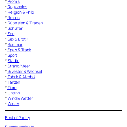
*
Promis
*
Regionales
*
Religion & Philo
*
Reisen
*
Rüpeleien & Tiraden
*
Schlafen
*
See
*
Sex & Erotik
*
Sommer
*
Speis & Trank
*
Sport
*
Städte
*
Strand/Meer
*
Silvester & Wechsel
*
Tabak & Alkohol
*
Tanzen
*
Tiere
*
Unsinn
*
Wind & Wetter
*
Winter
Best of Poetry
Ripostegedichte