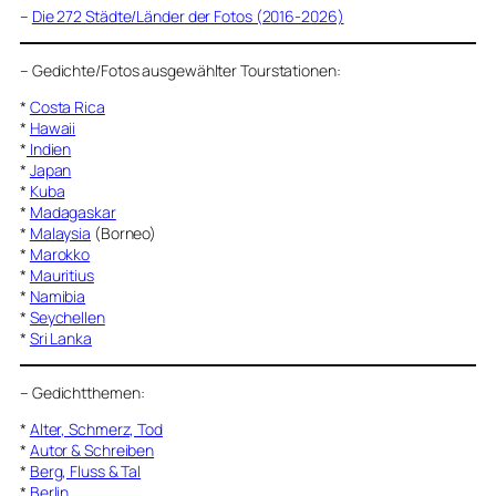
–
Die 272 Städte/Länder der Fotos (2016-2026)
–
Gedichte/Fotos ausgewählter Tourstationen:
*
Costa Rica
*
Hawaii
*
Indien
*
Japan
*
Kuba
*
Madagaskar
*
Malaysia
(Borneo)
*
Marokko
*
Mauritius
*
Namibia
*
Seychellen
*
Sri Lanka
–
Gedichtthemen
:
*
Alter, Schmerz, Tod
*
Autor & Schreiben
*
Berg, Fluss & Tal
*
Berlin