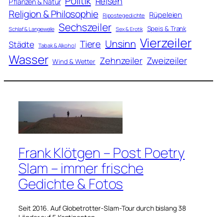
Politik
Reisen
Pflanzen & Natur
Religion & Philosophie
Rüpeleien
Ripostegedichte
Sechszeiler
Speis & Trank
Schlaf & Langeweile
Sex & Erotik
Vierzeiler
Unsinn
Tiere
Städte
Tabak & Alkohol
Wasser
Zweizeiler
Zehnzeiler
Wind & Wetter
Frank Klötgen – Post Poetry
Slam – immer frische
Gedichte & Fotos
Seit 2016. Auf Globetrotter-Slam-Tour durch bislang 38