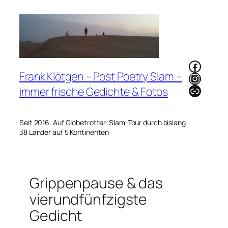
Zum
Inhalt
springen
Faceb
Frank Klötgen – Post Poetry Slam –
Instag
Link
immer frische Gedichte & Fotos
Seit 2016. Auf Globetrotter-Slam-Tour durch bislang
38 Länder auf 5 Kontinenten
Grippenpause & das
vierundfünfzigste
Gedicht