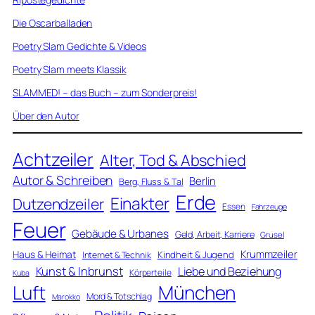
Die Oscarballaden
Poetry Slam Gedichte & Videos
Poetry Slam meets Klassik
SLAMMED! – das Buch – zum Sonderpreis!
Über den Autor
Achtzeiler
Alter, Tod & Abschied
Autor & Schreiben
Berlin
Berg, Fluss & Tal
Erde
Einakter
Dutzendzeiler
Essen
Fahrzeuge
Feuer
Gebäude & Urbanes
Geld, Arbeit, Karriere
Grusel
Krummzeiler
Haus & Heimat
Kindheit & Jugend
Internet & Technik
Kunst & Inbrunst
Liebe und Beziehung
Körperteile
Kuba
Luft
München
Mord & Totschlag
Marokko