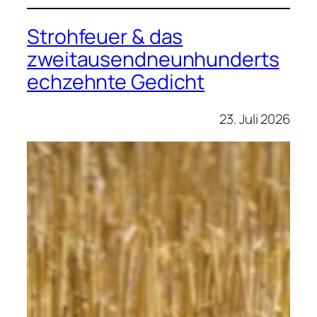
Strohfeuer & das
zweitausendneunhunderts
echzehnte Gedicht
23. Juli 2026