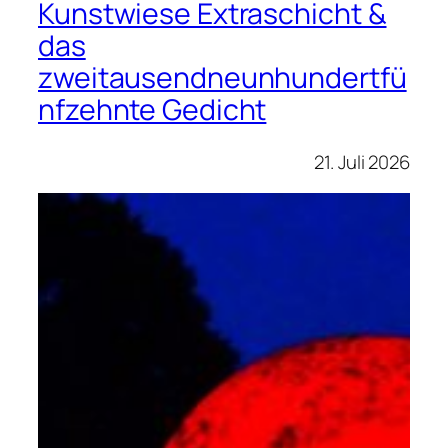
Kunstwiese Extraschicht &
das
zweitausendneunhundertfü
nfzehnte Gedicht
21. Juli 2026