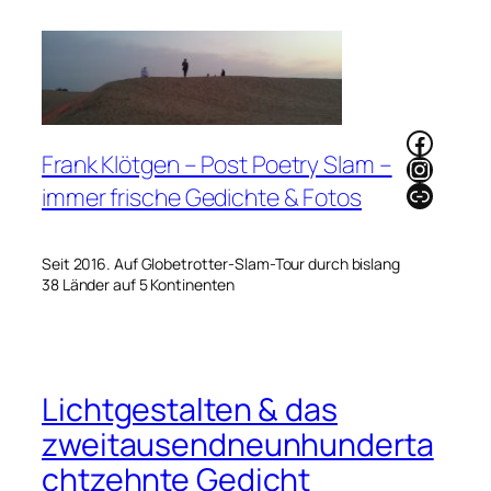
Zum
Inhalt
springen
Faceb
Frank Klötgen – Post Poetry Slam –
Instag
Link
immer frische Gedichte & Fotos
Seit 2016. Auf Globetrotter-Slam-Tour durch bislang
38 Länder auf 5 Kontinenten
Lichtgestalten & das
zweitausendneunhunderta
chtzehnte Gedicht