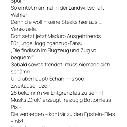
Spur –
So erntet man mal in der Landwirtschaft
Wähler
Denn die woll’n keine Steaks hier aus …
Venezuela.
Dort setzt jetzt Maduro Ausgehtrends
Für junge Jogginganzug-Fans:
„Die findisch im Flugzeug und Zug voll
bequem!“
Sobald sowas trendet, muss niemand sich
schäm’n.
Und überhaupt: Scham – is soo
Zweitausendzehn,
26 bekomm’n wir Entgrenztes zu seh’n!
Musks „Grok“ erzeugt freizügig Bottomless
Pix –
Die verbergen – konträr zu den Epstein-Files
– nix!