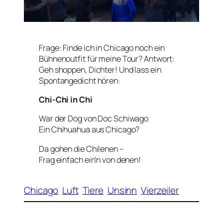
Frage: Finde ich in Chicago noch ein
Bühnenoutfit für meine Tour? Antwort:
Geh shoppen, Dichter! Und lass ein
Spontangedicht hören:
Chi-Chi in Chi
War der Dog von Doc Schiwago
Ein Chihuahua aus Chicago?
Da gohen die Chilenen –
Frag einfach ein’n von denen!
Chicago
Luft
Tiere
Unsinn
Vierzeiler