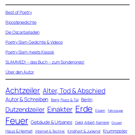
Best of Poetry
Ripostegedichte
Die Oscarballaden
Poetry Slam Gedichte & Videos
Poetry Slam meets Klassik
SLAMMED! – das Buch – zum Sonderpreis!
Über den Autor
Achtzeiler
Alter, Tod & Abschied
Autor & Schreiben
Berlin
Berg, Fluss & Tal
Erde
Einakter
Dutzendzeiler
Essen
Fahrzeuge
Feuer
Gebäude & Urbanes
Geld, Arbeit, Karriere
Grusel
Krummzeiler
Haus & Heimat
Kindheit & Jugend
Internet & Technik