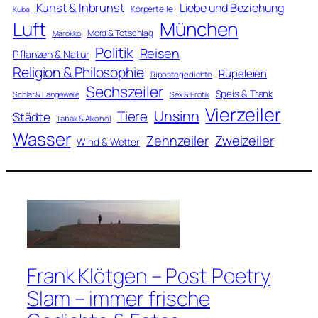
Kunst & Inbrunst
Liebe und Beziehung
Körperteile
Kuba
Luft
München
Mord & Totschlag
Marokko
Politik
Reisen
Pflanzen & Natur
Religion & Philosophie
Rüpeleien
Ripostegedichte
Sechszeiler
Speis & Trank
Schlaf & Langeweile
Sex & Erotik
Vierzeiler
Unsinn
Tiere
Städte
Tabak & Alkohol
Wasser
Zweizeiler
Zehnzeiler
Wind & Wetter
Frank Klötgen – Post Poetry
Slam – immer frische