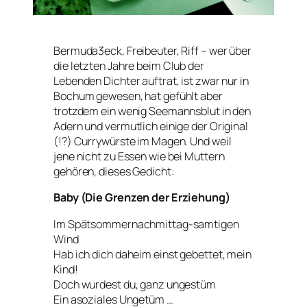
Bermuda3eck, Freibeuter, Riff – wer über
die letzten Jahre beim Club der
Lebenden Dichter auftrat, ist zwar nur in
Bochum gewesen, hat gefühlt aber
trotzdem ein wenig Seemannsblut in den
Adern und vermutlich einige der Original
(!?) Currywürste im Magen. Und weil
jene nicht zu Essen wie bei Muttern
gehören, dieses Gedicht:
Baby (Die Grenzen der Erziehung)
Im Spätsommernachmittag-samtigen
Wind
Hab ich dich daheim einst gebettet, mein
Kind!
Doch wurdest du, ganz ungestüm
Ein asoziales Ungetüm …