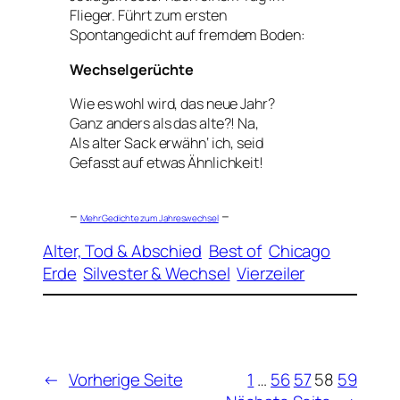
Flieger. Führt zum ersten
Spontangedicht auf fremdem Boden:
Wechselgerüchte
Wie es wohl wird, das neue Jahr?
Ganz anders als das alte?! Na,
Als alter Sack erwähn‘ ich, seid
Gefasst auf etwas Ähnlichkeit!
–
–
Mehr Gedichte zum Jahreswechsel
Alter, Tod & Abschied
Best of
Chicago
Erde
Silvester & Wechsel
Vierzeiler
←
Vorherige Seite
1
…
56
57
58
59