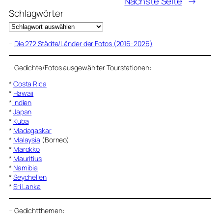
Nächste Seite
→
Schlagwörter
–
Die 272 Städte/Länder der Fotos (2016-2026)
–
Gedichte/Fotos ausgewählter Tourstationen:
*
Costa Rica
*
Hawaii
*
Indien
*
Japan
*
Kuba
*
Madagaskar
*
Malaysia
(Borneo)
*
Marokko
*
Mauritius
*
Namibia
*
Seychellen
*
Sri Lanka
–
Gedichtthemen
: