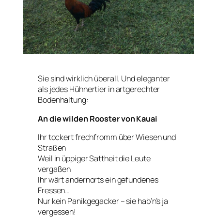
Sie sind wirklich überall. Und eleganter
als jedes Hühnertier in artgerechter
Bodenhaltung:
An die wilden Rooster von Kauai
Ihr tockert frechfromm über Wiesen und
Straßen
Weil in üppiger Sattheit die Leute
vergaßen
Ihr wärt andernorts ein gefundenes
Fressen…
Nur kein Panikgegacker – sie hab’n’s ja
vergessen!