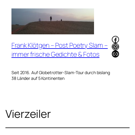
Zum
Inhalt
springen
Faceb
Frank Klötgen – Post Poetry Slam –
Instag
Link
immer frische Gedichte & Fotos
Seit 2016. Auf Globetrotter-Slam-Tour durch bislang
38 Länder auf 5 Kontinenten
Vierzeiler