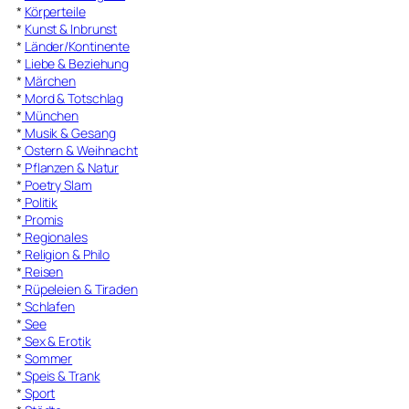
*
Körperteile
*
Kunst & Inbrunst
*
Länder/Kontinente
*
Liebe & Beziehung
*
Märchen
*
Mord & Totschlag
*
München
*
Musik & Gesang
*
Ostern & Weihnacht
*
Pflanzen & Natur
*
Poetry Slam
*
Politik
*
Promis
*
Regionales
*
Religion & Philo
*
Reisen
*
Rüpeleien & Tiraden
*
Schlafen
*
See
*
Sex & Erotik
*
Sommer
*
Speis & Trank
*
Sport