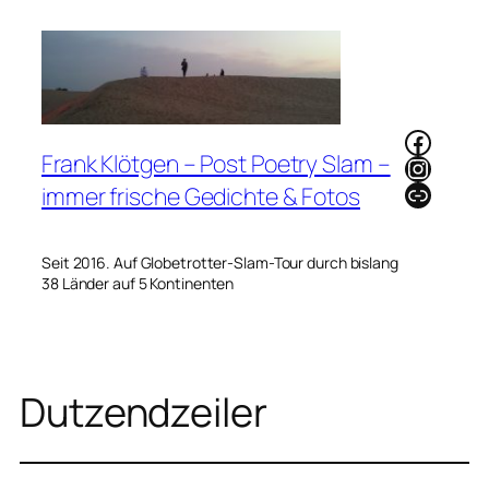
Zum
Inhalt
springen
Faceb
Frank Klötgen – Post Poetry Slam –
Instag
Link
immer frische Gedichte & Fotos
Seit 2016. Auf Globetrotter-Slam-Tour durch bislang
38 Länder auf 5 Kontinenten
Dutzendzeiler