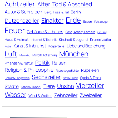
Achtzeiler
Alter, Tod & Abschied
Autor & Schreiben
Berlin
Berg, Fluss & Tal
Erde
Einakter
Dutzendzeiler
Essen
Fahrzeuge
Feuer
Gebäude & Urbanes
Geld, Arbeit, Karriere
Grusel
Krummzeiler
Haus & Heimat
Kindheit & Jugend
Internet & Technik
Kunst & Inbrunst
Liebe und Beziehung
Körperteile
Kuba
Luft
München
Mord & Totschlag
Marokko
Politik
Reisen
Pflanzen & Natur
Religion & Philosophie
Rüpeleien
Ripostegedichte
Sechszeiler
Speis & Trank
Schlaf & Langeweile
Sex & Erotik
Vierzeiler
Unsinn
Tiere
Städte
Tabak & Alkohol
Wasser
Zweizeiler
Zehnzeiler
Wind & Wetter