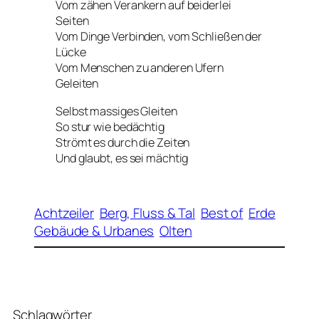
Vom zähen Verankern auf beiderlei
Seiten
Vom Dinge Verbinden, vom Schließen der
Lücke
Vom Menschen zu anderen Ufern
Geleiten
Selbst massiges Gleiten
So stur wie bedächtig
Strömt es durch die Zeiten
Und glaubt, es sei mächtig
Achtzeiler
Berg, Fluss & Tal
Best of
Erde
Gebäude & Urbanes
Olten
Schlagwörter