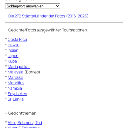
–
Die 272 Städte/Länder der Fotos (2016-2026)
–
Gedichte/Fotos ausgewählter Tourstationen:
*
Costa Rica
*
Hawaii
*
Indien
*
Japan
*
Kuba
*
Madagaskar
*
Malaysia
(Borneo)
*
Marokko
*
Mauritius
*
Namibia
*
Seychellen
*
Sri Lanka
–
Gedichtthemen
:
*
Alter, Schmerz, Tod
*
Autor & Schreiben