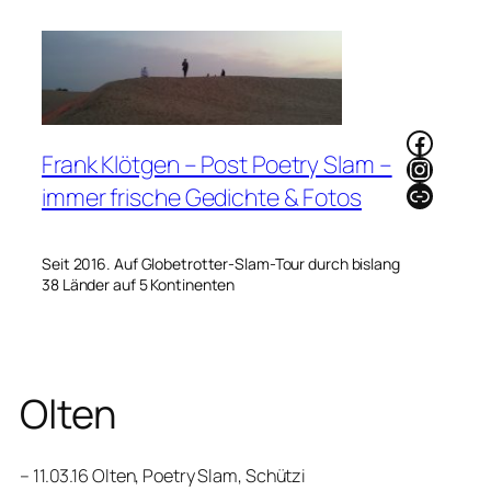
Zum
Inhalt
springen
Faceb
Frank Klötgen – Post Poetry Slam –
Instag
Link
immer frische Gedichte & Fotos
Seit 2016. Auf Globetrotter-Slam-Tour durch bislang
38 Länder auf 5 Kontinenten
Olten
– 11.03.16 Olten, Poetry Slam, Schützi