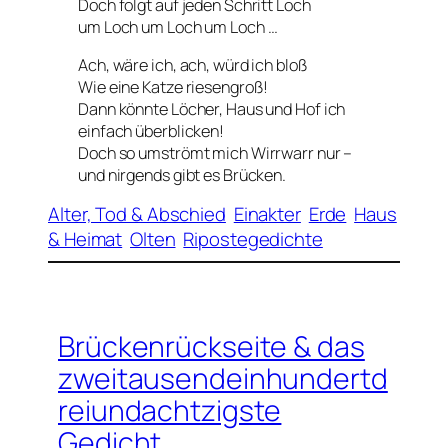
Doch folgt auf jeden Schritt Loch
um Loch um Loch um Loch …
Ach, wäre ich, ach, würd ich bloß
Wie eine Katze riesengroß!
Dann könnte Löcher, Haus und Hof ich
einfach überblicken!
Doch so umströmt mich Wirrwarr nur –
und nirgends gibt es Brücken.
Alter, Tod & Abschied
Einakter
Erde
Haus
& Heimat
Olten
Ripostegedichte
Brückenrückseite & das
zweitausendeinhundertd
reiundachtzigste
Gedicht