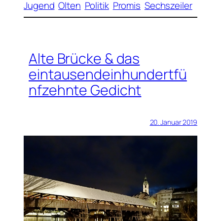
Jugend
Olten
Politik
Promis
Sechszeiler
Alte Brücke & das
eintausendeinhundertfü
nfzehnte Gedicht
20. Januar 2019