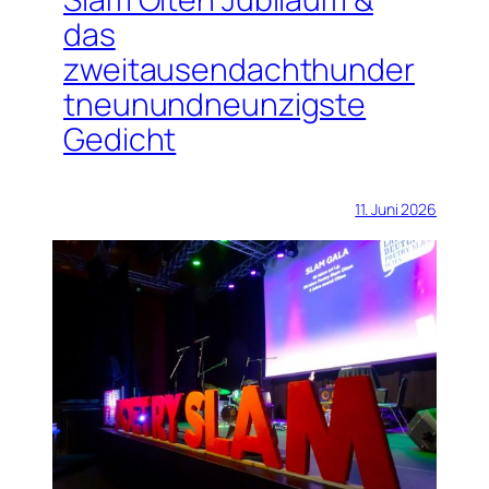
das
zweitausendachthunder
tneunundneunzigste
Gedicht
11. Juni 2026