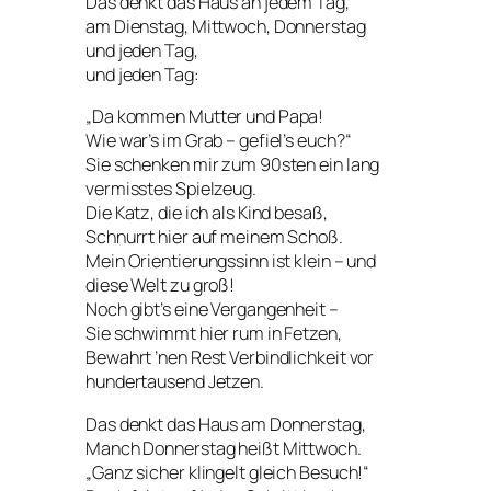
Das denkt das Haus an jedem Tag,
am Dienstag, Mittwoch, Donnerstag
und jeden Tag,
und jeden Tag:
„Da kommen Mutter und Papa!
Wie war’s im Grab – gefiel’s euch?“
Sie schenken mir zum 90sten ein lang
vermisstes Spielzeug.
Die Katz, die ich als Kind besaß,
Schnurrt hier auf meinem Schoß.
Mein Orientierungssinn ist klein – und
diese Welt zu groß!
Noch gibt’s eine Vergangenheit –
Sie schwimmt hier rum in Fetzen,
Bewahrt ’nen Rest Verbindlichkeit vor
hundertausend Jetzen.
Das denkt das Haus am Donnerstag,
Manch Donnerstag heißt Mittwoch.
„Ganz sicher klingelt gleich Besuch!“