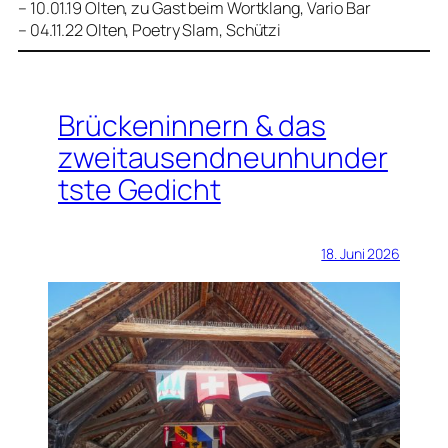
– 10.01.19 Olten, zu Gast beim Wortklang, Vario Bar
– 04.11.22 Olten, Poetry Slam, Schützi
Brückeninnern & das
zweitausendneunhunder
tste Gedicht
18. Juni 2026