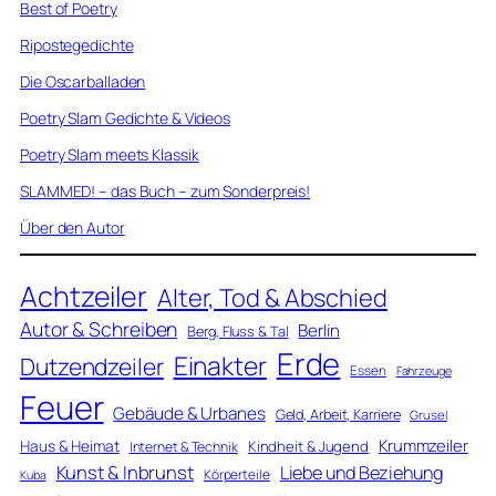
Best of Poetry
Ripostegedichte
Die Oscarballaden
Poetry Slam Gedichte & Videos
Poetry Slam meets Klassik
SLAMMED! – das Buch – zum Sonderpreis!
Über den Autor
Achtzeiler
Alter, Tod & Abschied
Autor & Schreiben
Berlin
Berg, Fluss & Tal
Erde
Einakter
Dutzendzeiler
Essen
Fahrzeuge
Feuer
Gebäude & Urbanes
Geld, Arbeit, Karriere
Grusel
Krummzeiler
Haus & Heimat
Kindheit & Jugend
Internet & Technik
Kunst & Inbrunst
Liebe und Beziehung
Körperteile
Kuba