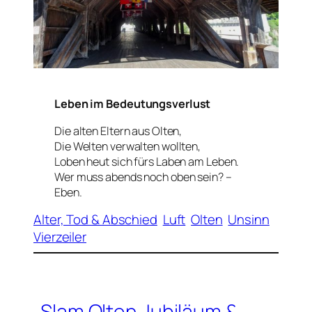
Leben im Bedeutungsverlust
Die alten Eltern aus Olten,
Die Welten verwalten wollten,
Loben heut sich fürs Laben am Leben.
Wer muss abends noch oben sein? –
Eben.
Alter, Tod & Abschied
Luft
Olten
Unsinn
Vierzeiler
Slam Olten Jubiläum &