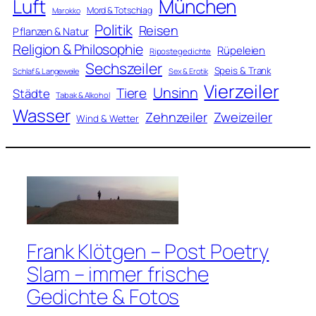
Luft
München
Mord & Totschlag
Marokko
Politik
Reisen
Pflanzen & Natur
Religion & Philosophie
Rüpeleien
Ripostegedichte
Sechszeiler
Speis & Trank
Schlaf & Langeweile
Sex & Erotik
Vierzeiler
Unsinn
Tiere
Städte
Tabak & Alkohol
Wasser
Zweizeiler
Zehnzeiler
Wind & Wetter
Frank Klötgen – Post Poetry
Slam – immer frische
Gedichte & Fotos