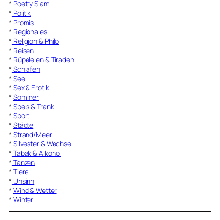
*
Poetry Slam
*
Politik
*
Promis
*
Regionales
*
Religion & Philo
*
Reisen
*
Rüpeleien & Tiraden
*
Schlafen
*
See
*
Sex & Erotik
*
Sommer
*
Speis & Trank
*
Sport
*
Städte
*
Strand/Meer
*
Silvester & Wechsel
*
Tabak & Alkohol
*
Tanzen
*
Tiere
*
Unsinn
*
Wind & Wetter
*
Winter