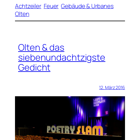
Achtzeiler
Feuer
Gebäude & Urbanes
Olten
Olten & das
siebenundachtzigste
Gedicht
12. März 2016