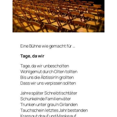
Eine Bühne wie gemacht für …
Tage, da wir
Tage, da wir unbescholten
Wohlgemut durch Olten tollten
Bis uns die Äbtissin’n grollten
Dass wir uns verpissen sollten
Jahre später Schreibtischtäter
Schunkelnde Familienväter
Trunken unter grau’n Girlanden
Tauchschein letztes Jahr bestanden
Krass gut drauf und Maske auf