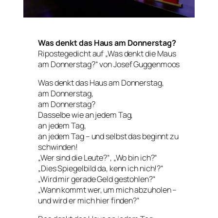
Was denkt das Haus am Donnerstag?
Ripostegedicht auf „Was denkt die Maus
am Donnerstag?“ von Josef Guggenmoos
Was denkt das Haus am Donnerstag,
am Donnerstag,
am Donnerstag?
Dasselbe wie an jedem Tag,
an jedem Tag,
an jedem Tag – und selbst das beginnt zu
schwinden!
„Wer sind die Leute?“, „Wo bin ich?“
„Dies Spiegelbild da, kenn ich nich!?“
„Wird mir gerade Geld gestohlen?“
„Wann kommt wer, um mich abzuholen –
und wird er mich hier finden?“