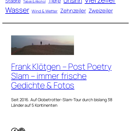
Unsinn
Tiere
Städte
Tabak & Alkohol
Wasser
Zweizeiler
Zehnzeiler
Wind & Wetter
Frank Klötgen – Post Poetry
Slam – immer frische
Gedichte & Fotos
Seit 2016. Auf Globetrotter-Slam-Tour durch bislang 38
Länder auf 5 Kontinenten
Facebook
Instagram