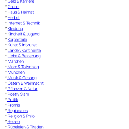
*
Geld & Karriere
*
Grusel
*
Haus & Heimat
*
Herbst
*
Internet & Technik
*
Kleidung
*
Kindheit & Jugend
*
Körperteile
*
Kunst & Inbrunst
*
Länder/Kontinente
*
Liebe & Beziehung
*
Märchen
*
Mord & Totschlag
*
München
*
Musik & Gesang
*
Ostern & Weihnacht
*
Pflanzen & Natur
*
Poetry Slam
*
Politik
*
Promis
*
Regionales
*
Religion & Philo
*
Reisen
*
Rüpeleien & Tiraden