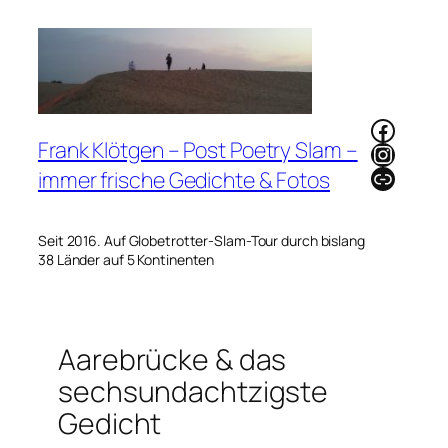
Zum
Inhalt
springen
Faceb
Frank Klötgen – Post Poetry Slam –
Instag
Link
immer frische Gedichte & Fotos
Seit 2016. Auf Globetrotter-Slam-Tour durch bislang
38 Länder auf 5 Kontinenten
Aarebrücke & das
sechsundachtzigste
Gedicht