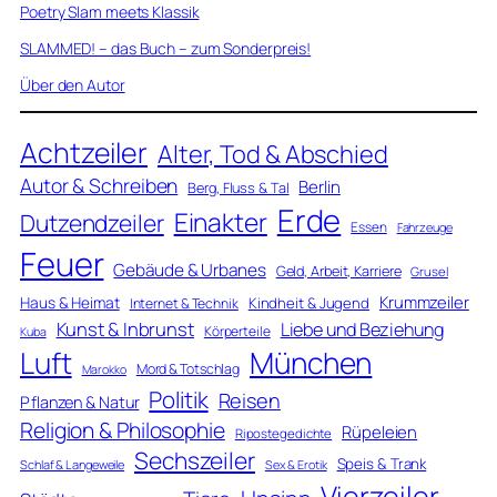
Poetry Slam meets Klassik
SLAMMED! – das Buch – zum Sonderpreis!
Über den Autor
Achtzeiler
Alter, Tod & Abschied
Autor & Schreiben
Berlin
Berg, Fluss & Tal
Erde
Einakter
Dutzendzeiler
Essen
Fahrzeuge
Feuer
Gebäude & Urbanes
Geld, Arbeit, Karriere
Grusel
Krummzeiler
Haus & Heimat
Kindheit & Jugend
Internet & Technik
Kunst & Inbrunst
Liebe und Beziehung
Körperteile
Kuba
Luft
München
Mord & Totschlag
Marokko
Politik
Reisen
Pflanzen & Natur
Religion & Philosophie
Rüpeleien
Ripostegedichte
Sechszeiler
Speis & Trank
Schlaf & Langeweile
Sex & Erotik
Vierzeiler