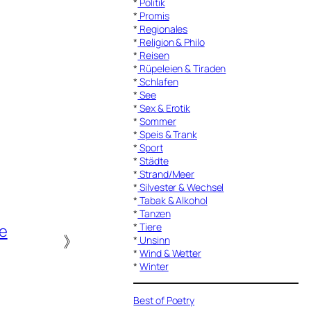
*
Politik
*
Promis
*
Regionales
*
Religion & Philo
*
Reisen
*
Rüpeleien & Tiraden
*
Schlafen
*
See
*
Sex & Erotik
*
Sommer
*
Speis & Trank
*
Sport
*
Städte
*
Strand/Meer
*
Silvester & Wechsel
*
Tabak & Alkohol
*
Tanzen
*
Tiere
te
》
*
Unsinn
*
Wind & Wetter
*
Winter
Best of Poetry