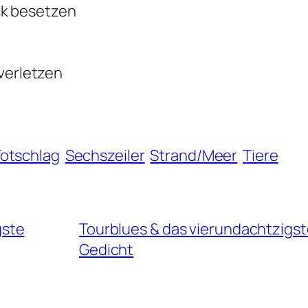
ck besetzen
 verletzen
Totschlag
Sechszeiler
Strand/Meer
Tiere
gste
Tourblues & das vierundachtzigs
Gedicht