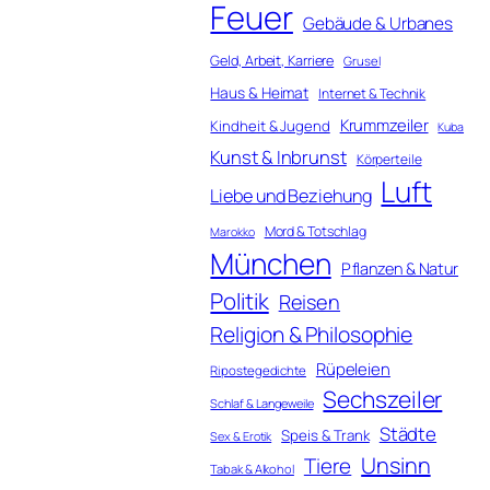
Feuer
Gebäude & Urbanes
Geld, Arbeit, Karriere
Grusel
Haus & Heimat
Internet & Technik
Krummzeiler
Kindheit & Jugend
Kuba
Kunst & Inbrunst
Körperteile
Luft
Liebe und Beziehung
Mord & Totschlag
Marokko
München
Pflanzen & Natur
Politik
Reisen
Religion & Philosophie
Rüpeleien
Ripostegedichte
Sechszeiler
Schlaf & Langeweile
Städte
Speis & Trank
Sex & Erotik
Unsinn
Tiere
Tabak & Alkohol