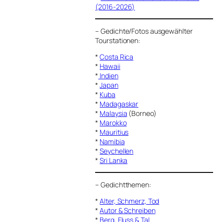
(2016-2026)
–
Gedichte/Fotos ausgewählter
Tourstationen:
*
Costa Rica
*
Hawaii
*
Indien
*
Japan
*
Kuba
*
Madagaskar
*
Malaysia
(Borneo)
*
Marokko
*
Mauritius
*
Namibia
*
Seychellen
*
Sri Lanka
–
Gedichtthemen
:
*
Alter, Schmerz, Tod
*
Autor & Schreiben
*
Berg, Fluss & Tal