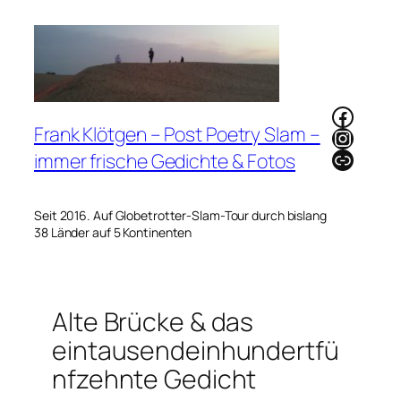
Zum
Inhalt
springen
Faceb
Frank Klötgen – Post Poetry Slam –
Instag
Link
immer frische Gedichte & Fotos
Seit 2016. Auf Globetrotter-Slam-Tour durch bislang
38 Länder auf 5 Kontinenten
Alte Brücke & das
eintausendeinhundertfü
nfzehnte Gedicht