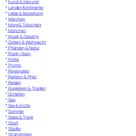
*
Kunst & Inbrunst
*
Länder/Kontinente
*
Liebe & Beziehung
*
Märchen
*
Mord & Totschlag
*
München
*
Musik & Gesang
*
Ostern & Weihnacht
*
Pflanzen & Natur
*
Poetry Slam
*
Politik
*
Promis
*
Regionales
*
Religion & Philo
*
Reisen
*
Rüpeleien & Tiraden
*
Schlafen
*
See
*
Sex & Erotik
*
Sommer
*
Speis & Trank
*
Sport
*
Städte
*
Strand/Meer