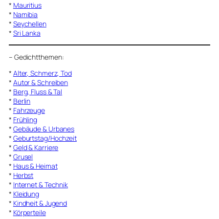
*
Mauritius
*
Namibia
*
Seychellen
*
Sri Lanka
–
Gedichtthemen
:
*
Alter, Schmerz, Tod
*
Autor & Schreiben
*
Berg, Fluss & Tal
*
Berlin
*
Fahrzeuge
*
Frühling
*
Gebäude & Urbanes
*
Geburtstag/Hochzeit
*
Geld & Karriere
*
Grusel
*
Haus & Heimat
*
Herbst
*
Internet & Technik
*
Kleidung
*
Kindheit & Jugend
*
Körperteile