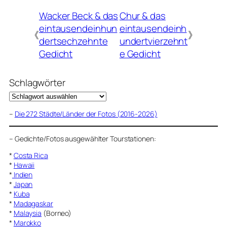
Wacker Beck & das
Chur & das
eintausendeinhun
eintausendeinh
《
》
dertsechzehnte
undertvierzehnt
Gedicht
e Gedicht
Schlagwörter
–
Die 272 Städte/Länder der Fotos (2016-2026)
–
Gedichte/Fotos ausgewählter Tourstationen:
*
Costa Rica
*
Hawaii
*
Indien
*
Japan
*
Kuba
*
Madagaskar
*
Malaysia
(Borneo)
*
Marokko