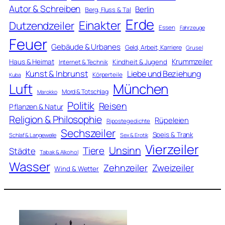
Autor & Schreiben
Berlin
Berg, Fluss & Tal
Erde
Einakter
Dutzendzeiler
Essen
Fahrzeuge
Feuer
Gebäude & Urbanes
Geld, Arbeit, Karriere
Grusel
Krummzeiler
Haus & Heimat
Kindheit & Jugend
Internet & Technik
Kunst & Inbrunst
Liebe und Beziehung
Körperteile
Kuba
Luft
München
Mord & Totschlag
Marokko
Politik
Reisen
Pflanzen & Natur
Religion & Philosophie
Rüpeleien
Ripostegedichte
Sechszeiler
Speis & Trank
Schlaf & Langeweile
Sex & Erotik
Vierzeiler
Unsinn
Tiere
Städte
Tabak & Alkohol
Wasser
Zweizeiler
Zehnzeiler
Wind & Wetter