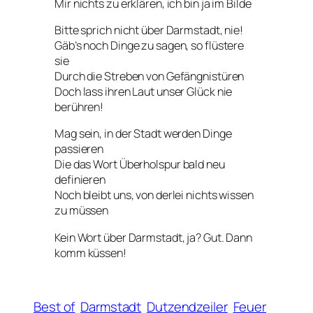
Mir nichts zu erklären, ich bin ja im Bilde
Bitte sprich nicht über Darmstadt, nie!
Gäb’s noch Dinge zu sagen, so flüstere
sie
Durch die Streben von Gefängnistüren
Doch lass ihren Laut unser Glück nie
berühren!
Mag sein, in der Stadt werden Dinge
passieren
Die das Wort
Überholspur
bald neu
definieren
Noch bleibt uns, von derlei nichts wissen
zu müssen
Kein Wort über Darmstadt, ja? Gut. Dann
komm küssen!
Best of
Darmstadt
Dutzendzeiler
Feuer