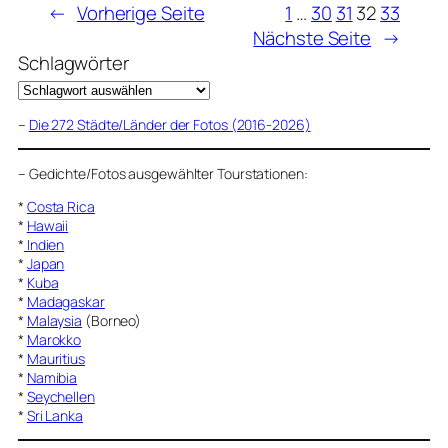
←
Vorherige Seite
1
…
30
31
32
33
Nächste Seite
→
Schlagwörter
–
Die 272 Städte/Länder der Fotos (2016-2026)
–
Gedichte/Fotos ausgewählter Tourstationen:
*
Costa Rica
*
Hawaii
*
Indien
*
Japan
*
Kuba
*
Madagaskar
*
Malaysia
(Borneo)
*
Marokko
*
Mauritius
*
Namibia
*
Seychellen
*
Sri Lanka