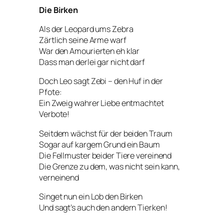
Die Birken
Als der Leopard ums Zebra
Zärtlich seine Arme warf
War den Amourierten eh klar
Dass man derlei gar nicht darf
Doch Leo sagt Zebi – den Huf in der
Pfote:
Ein Zweig wahrer Liebe entmachtet
Verbote!
Seitdem wächst für der beiden Traum
Sogar auf kargem Grund ein Baum
Die Fellmuster beider Tiere vereinend
Die Grenze zu dem, was nicht sein kann,
verneinend
Singet nun ein Lob den Birken
Und sagt’s auch den andern Tierken!