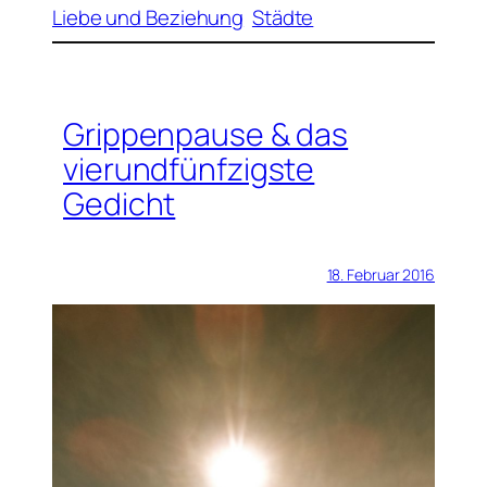
Liebe und Beziehung
Städte
Grippenpause & das
vierundfünfzigste
Gedicht
18. Februar 2016