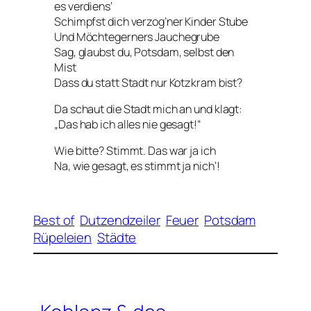
es verdiens‘
Schimpfst dich verzog’ner Kinder Stube
Und Möchtegerners Jauchegrube
Sag, glaubst du, Potsdam, selbst den
Mist
Dass du statt Stadt nur Kotzkram bist?
Da schaut die Stadt mich an und klagt:
„Das hab ich alles nie gesagt!“
Wie bitte? Stimmt. Das war ja ich
Na, wie gesagt, es stimmt ja nich‘!
Best of
Dutzendzeiler
Feuer
Potsdam
Rüpeleien
Städte