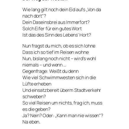
Wie lang gilt noch dein Eid aufs „Von da
nach dort“?
Dein Daseinsbrei aus Immerfort?
Solch Eifer für
ein
gutes Wort
Ist das des Sinn des Lebens‘ Hort?
Nun fragst du mich, ob es sich lohne
Dass ich so tief im Reisen wohne
Nun, bislang noch nicht – wird’s wohl
niemals – und wenn …
Gegenfrage: Weißt du denn
Wie viel Schwimmwesten sich in die
Lüfte erheben
Und einsatzbereit überm Stadtverkehr
schweben?
So viel Reisen um nichts, frag ich, muss
es die geben?
Ja? Nein? Oder: „Kann man nie wissen“?
Na eben.