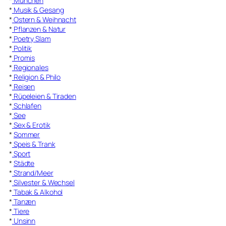
*
München
*
Musik & Gesang
*
Ostern & Weihnacht
*
Pflanzen & Natur
*
Poetry Slam
*
Politik
*
Promis
*
Regionales
*
Religion & Philo
*
Reisen
*
Rüpeleien & Tiraden
*
Schlafen
*
See
*
Sex & Erotik
*
Sommer
*
Speis & Trank
*
Sport
*
Städte
*
Strand/Meer
*
Silvester & Wechsel
*
Tabak & Alkohol
*
Tanzen
*
Tiere
*
Unsinn