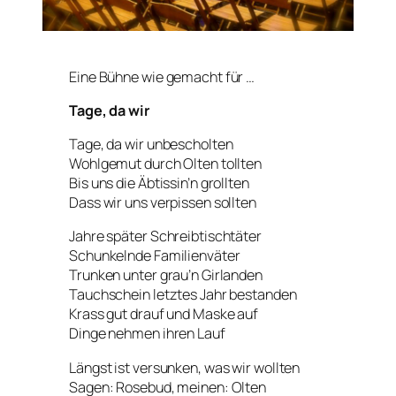
Eine Bühne wie gemacht für …
Tage, da wir
Tage, da wir unbescholten
Wohlgemut durch Olten tollten
Bis uns die Äbtissin’n grollten
Dass wir uns verpissen sollten
Jahre später Schreibtischtäter
Schunkelnde Familienväter
Trunken unter grau’n Girlanden
Tauchschein letztes Jahr bestanden
Krass gut drauf und Maske auf
Dinge nehmen ihren Lauf
Längst ist versunken, was wir wollten
Sagen: Rosebud, meinen: Olten