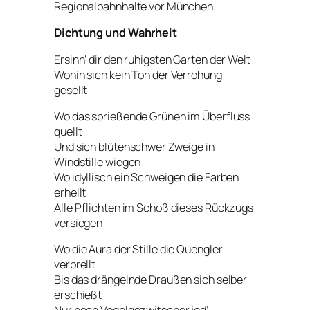
Regionalbahnhalte vor München.
Dichtung und Wahrheit
Ersinn‘ dir den ruhigsten Garten der Welt
Wohin sich kein Ton der Verrohung
gesellt
Wo das sprießende Grünen im Überfluss
quellt
Und sich blütenschwer Zweige in
Windstille wiegen
Wo idyllisch ein Schweigen die Farben
erhellt
Alle Pflichten im Schoß dieses Rückzugs
versiegen
Wo die Aura der Stille die Quengler
verprellt
Bis das drängelnde Draußen sich selber
erschießt