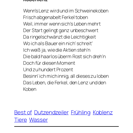
Wenn’s Lenz wird und im Schweinekoben
Frisch abgenabelt Ferkel toben
Weil, immer wenn sich’s Leben mehrt
Der Start gelingt ganz unbeschwert
Da ringelschwänzt die Leichtigkeit
Wo ich als Bauer ein nich‘ schreit‘
Ich weiß ja, wie die Aktien steh’n
Die bald haarlos überm Rost sich dreh’n
Doch für diesen Moment
Und zu hundert Prozent
Besinn‘ ich mich innig, all dieses zu loben
Das Leben, die Ferkel, den Lenz und den
Koben
Best of
Dutzendzeiler
Frühling
Koblenz
Tiere
Wasser