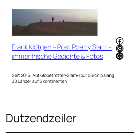
Zum
Inhalt
springen
Faceb
Frank Klötgen – Post Poetry Slam –
Instag
Link
immer frische Gedichte & Fotos
Seit 2016. Auf Globetrotter-Slam-Tour durch bislang
38 Länder auf 5 Kontinenten
Dutzendzeiler