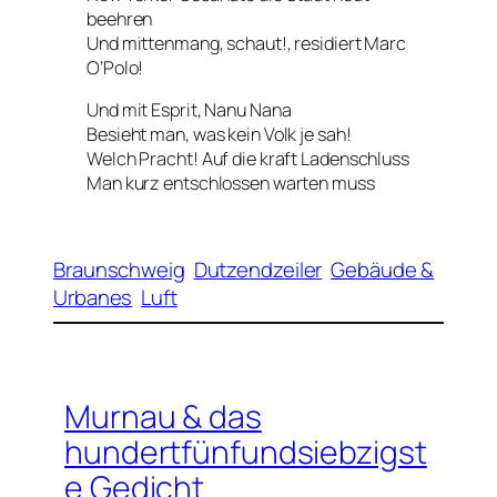
beehren
Und mittenmang, schaut!, residiert Marc
O’Polo!
Und mit Esprit, Nanu Nana
Besieht man, was kein Volk je sah!
Welch Pracht! Auf die kraft Ladenschluss
Man kurz entschlossen warten muss
Braunschweig
Dutzendzeiler
Gebäude &
Urbanes
Luft
Murnau & das
hundertfünfundsiebzigst
e Gedicht