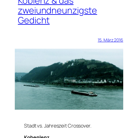
Koblenz & das
zweiundneunzigste
Gedicht
15. März 2016
Stadt vs. Jahreszeit Crossover.
Kobenlenz