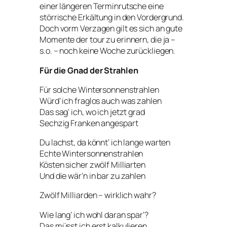
einer längeren Terminrutsche eine
störrische Erkältung in den Vordergrund.
Doch vorm Verzagen gilt es sich an gute
Momente der tour zu erinnern, die ja –
s.o. – noch keine Woche zurückliegen.
Für die Gnad der Strahlen
Für solche Wintersonnenstrahlen
Würd‘ ich fraglos auch was zahlen
Das sag‘ ich, wo ich jetzt grad
Sechzig Franken angespart
Du lachst, da könnt‘ ich lange warten
Echte Wintersonnenstrahlen
Kösten sicher zwölf Milliarten
Und die wär’n in bar zu zahlen
Zwölf Milliarden – wirklich wahr?
Wie lang‘ ich wohl daran spar‘?
Das müsst ich erst kalkulieren …