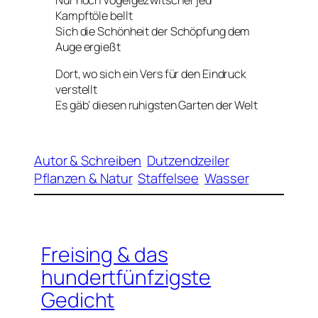
Nur noch Vogelgezwitscher jed‘
Kampftöle bellt
Sich die Schönheit der Schöpfung dem
Auge ergießt
Dort, wo sich ein Vers für den Eindruck
verstellt
Es gäb‘ diesen ruhigsten Garten der Welt
Autor & Schreiben
Dutzendzeiler
Pflanzen & Natur
Staffelsee
Wasser
Freising & das
hundertfünfzigste
Gedicht