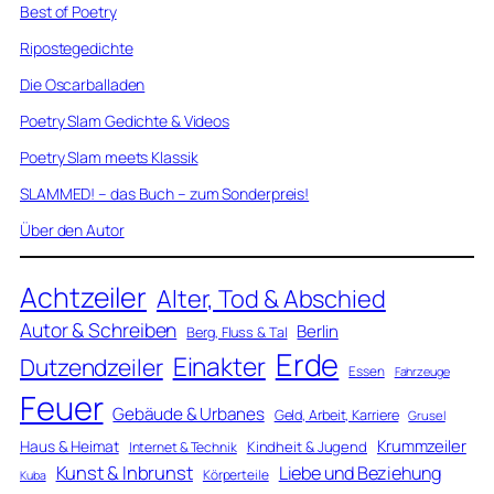
Best of Poetry
Ripostegedichte
Die Oscarballaden
Poetry Slam Gedichte & Videos
Poetry Slam meets Klassik
SLAMMED! – das Buch – zum Sonderpreis!
Über den Autor
Achtzeiler
Alter, Tod & Abschied
Autor & Schreiben
Berlin
Berg, Fluss & Tal
Erde
Einakter
Dutzendzeiler
Essen
Fahrzeuge
Feuer
Gebäude & Urbanes
Geld, Arbeit, Karriere
Grusel
Krummzeiler
Haus & Heimat
Kindheit & Jugend
Internet & Technik
Kunst & Inbrunst
Liebe und Beziehung
Körperteile
Kuba