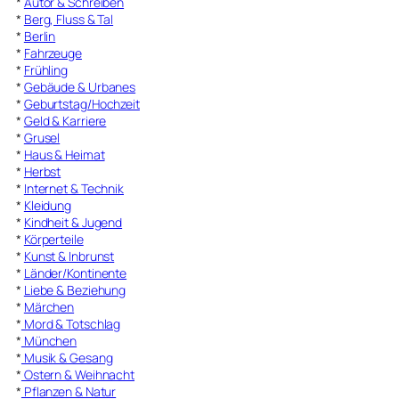
*
Autor & Schreiben
*
Berg, Fluss & Tal
*
Berlin
*
Fahrzeuge
*
Frühling
*
Gebäude & Urbanes
*
Geburtstag/Hochzeit
*
Geld & Karriere
*
Grusel
*
Haus & Heimat
*
Herbst
*
Internet & Technik
*
Kleidung
*
Kindheit & Jugend
*
Körperteile
*
Kunst & Inbrunst
*
Länder/Kontinente
*
Liebe & Beziehung
*
Märchen
*
Mord & Totschlag
*
München
*
Musik & Gesang
*
Ostern & Weihnacht
*
Pflanzen & Natur