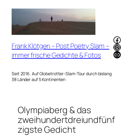
Zum
Inhalt
springen
Faceb
Frank Klötgen – Post Poetry Slam –
Instag
Link
immer frische Gedichte & Fotos
Seit 2016. Auf Globetrotter-Slam-Tour durch bislang
38 Länder auf 5 Kontinenten
Olympiaberg & das
zweihundertdreiundfünf
zigste Gedicht