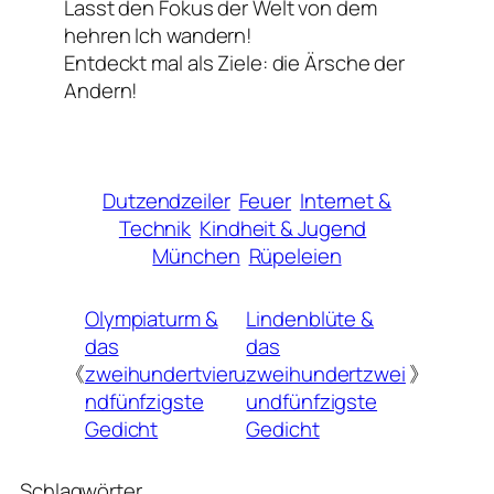
Lasst den Fokus der Welt von dem
hehren Ich wandern!
Entdeckt mal als Ziele: die Ärsche der
Andern!
Dutzendzeiler
Feuer
Internet &
Technik
Kindheit & Jugend
München
Rüpeleien
Olympiaturm &
Lindenblüte &
das
das
《
zweihundertvieru
zweihundertzwei
》
ndfünfzigste
undfünfzigste
Gedicht
Gedicht
Schlagwörter