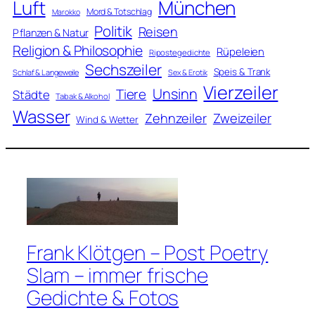
Luft
München
Mord & Totschlag
Marokko
Politik
Reisen
Pflanzen & Natur
Religion & Philosophie
Rüpeleien
Ripostegedichte
Sechszeiler
Speis & Trank
Schlaf & Langeweile
Sex & Erotik
Vierzeiler
Unsinn
Tiere
Städte
Tabak & Alkohol
Wasser
Zweizeiler
Zehnzeiler
Wind & Wetter
Frank Klötgen – Post Poetry
Slam – immer frische
Gedichte & Fotos