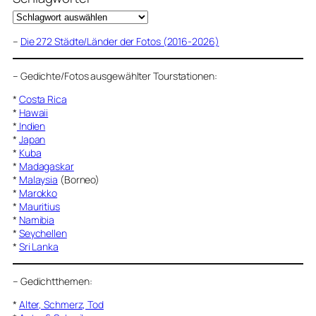
–
Die 272 Städte/Länder der Fotos (2016-2026)
–
Gedichte/Fotos ausgewählter Tourstationen:
*
Costa Rica
*
Hawaii
*
Indien
*
Japan
*
Kuba
*
Madagaskar
*
Malaysia
(Borneo)
*
Marokko
*
Mauritius
*
Namibia
*
Seychellen
*
Sri Lanka
–
Gedichtthemen
:
*
Alter, Schmerz, Tod