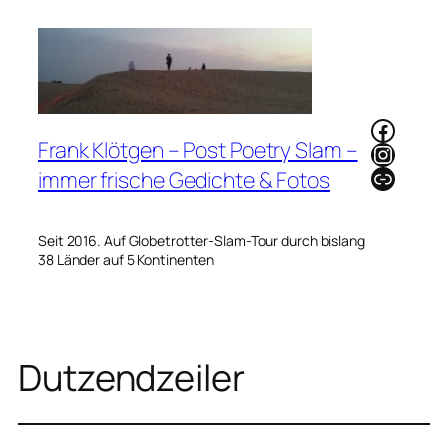
Zum
Inhalt
springen
Faceb
Frank Klötgen – Post Poetry Slam –
Instag
Link
immer frische Gedichte & Fotos
Seit 2016. Auf Globetrotter-Slam-Tour durch bislang
38 Länder auf 5 Kontinenten
Dutzendzeiler