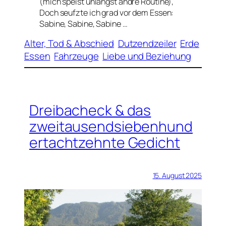
(mich speist unlängst andre Routine),
Doch seufzte ich grad vor dem Essen:
Sabine, Sabine, Sabine …
Alter, Tod & Abschied
Dutzendzeiler
Erde
Essen
Fahrzeuge
Liebe und Beziehung
Dreibacheck & das
zweitausendsiebenhund
ertachtzehnte Gedicht
15. August 2025