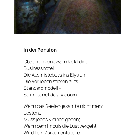
In der Pension
Obacht, irgendwann kickt dir ein
Businesshotel
Die Ausmisteboys ins Elysium!
Die Vorlieben stieren aufs
Standardmodell –
So influenct das -viduum …
Wenn das Seelengesamte nicht mehr
besteht,
Muss jedes Kleinod gehen;
Wenn dem Impuls die Lust vergeht,
Wird kein Zurück entstehen.