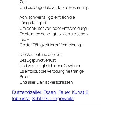
Zeit
Und die Ungeduld winkt zur Besamung.
Ach, schwerfällig zieht sich die
Längstfälligkeit
Um den Euter von jeder Entscheidung.
Eh die mich behelligt, bin ich sie schon
leid –
Ob der Zähigkeit ihrer Vermeidung …
Die Verspätung erleidet
Bezugspunktverlust
Und verstetigt sich ohne Gewissen.
Es entblößt die Verödung ’ne tranige
Brust –
Und aller Elan ist verschlissen!
Dutzendzeiler
Essen
Feuer
Kunst &
Inbrunst
Schlaf & Langeweile