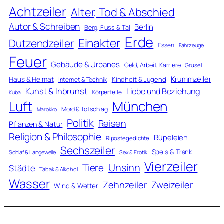
Achtzeiler
Alter, Tod & Abschied
Autor & Schreiben
Berlin
Berg, Fluss & Tal
Erde
Einakter
Dutzendzeiler
Essen
Fahrzeuge
Feuer
Gebäude & Urbanes
Geld, Arbeit, Karriere
Grusel
Krummzeiler
Haus & Heimat
Kindheit & Jugend
Internet & Technik
Kunst & Inbrunst
Liebe und Beziehung
Körperteile
Kuba
Luft
München
Mord & Totschlag
Marokko
Politik
Reisen
Pflanzen & Natur
Religion & Philosophie
Rüpeleien
Ripostegedichte
Sechszeiler
Speis & Trank
Schlaf & Langeweile
Sex & Erotik
Vierzeiler
Unsinn
Tiere
Städte
Tabak & Alkohol
Wasser
Zweizeiler
Zehnzeiler
Wind & Wetter