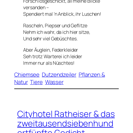
Forsch losgeschickt, all meine Blicke
versanden –
Spendiert mal ’n Anblick, ihr Luschen!
Rascheln, Piepser und Geflitze
Nehm ich wahr, da ich hier sitze,
Und sehr viel Gebüschtes.
Aber Äuglein, Federkleider
Seh trotz Warterei ich leider
Immer nur als Nüschtes!
Chiemsee
Dutzendzeiler
Pflanzen &
Natur
Tiere
Wasser
Cityhotel Ratheiser & das
zweitausendsiebenhund
ertfünfte Gedicht