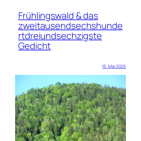
Frühlingswald & das
zweitausendsechshunde
rtdreiundsechzigste
Gedicht
15. Mai 2025