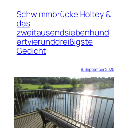
Schwimmbrücke Holtey &
das
zweitausendsiebenhund
ertvierunddreißigste
Gedicht
8. September 2025