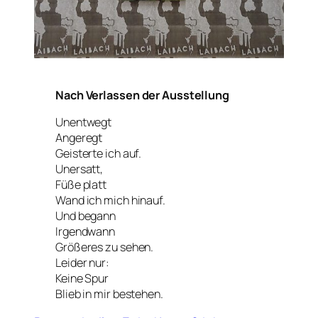
Nach Verlassen der Ausstellung
Unentwegt
Angeregt
Geisterte ich auf.
Unersatt,
Füße platt
Wand ich mich hinauf.
Und begann
Irgendwann
Größeres zu sehen.
Leider nur:
Keine Spur
Blieb in mir bestehen.