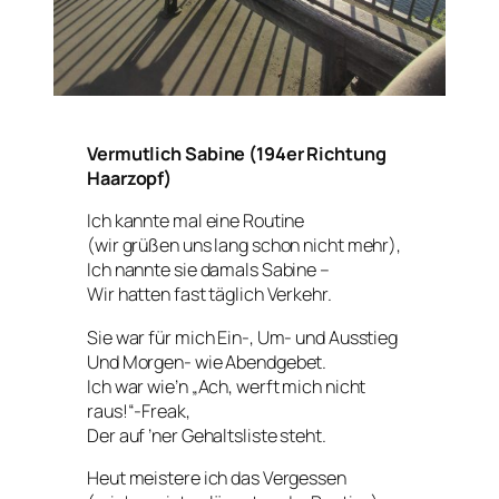
Vermutlich Sabine (194er Richtung
Haarzopf)
Ich kannte mal eine Routine
(wir grüßen uns lang schon nicht mehr),
Ich nannte sie damals Sabine –
Wir hatten fast täglich Verkehr.
Sie war für mich Ein-, Um- und Ausstieg
Und Morgen- wie Abendgebet.
Ich war wie’n „Ach, werft mich nicht
raus!“-Freak,
Der auf ’ner Gehaltsliste steht.
Heut meistere ich das Vergessen