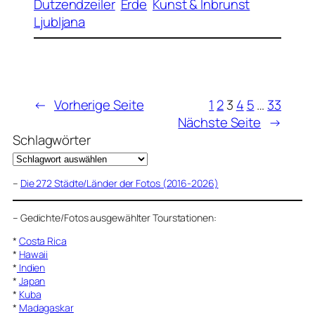
Dutzendzeiler
Erde
Kunst & Inbrunst
Ljubljana
←
Vorherige Seite
1
2
3
4
5
…
33
Nächste Seite
→
Schlagwörter
–
Die 272 Städte/Länder der Fotos (2016-2026)
–
Gedichte/Fotos ausgewählter Tourstationen:
*
Costa Rica
*
Hawaii
*
Indien
*
Japan
*
Kuba
*
Madagaskar