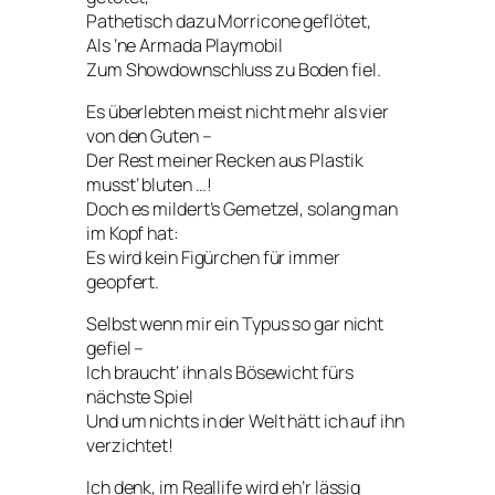
Pathetisch dazu Morricone geflötet,
Als ’ne Armada Playmobil
Zum Showdownschluss zu Boden fiel.
Es überlebten meist nicht mehr als vier
von den Guten –
Der Rest meiner Recken aus Plastik
musst‘ bluten …!
Doch es mildert’s Gemetzel, solang man
im Kopf hat:
Es wird kein Figürchen für immer
geopfert.
Selbst wenn mir ein Typus so gar nicht
gefiel –
Ich braucht‘ ihn als Bösewicht fürs
nächste Spiel
Und um nichts in der Welt hätt ich auf ihn
verzichtet!
Ich denk, im Reallife wird eh’r lässig