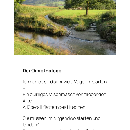
Der Orniethologe
Ich hör, es sind sehr viele Vögel im Garten
–
Ein quirliges Mischmasch von fliegenden
Arten,
Allüberall flatterndes Huschen.
Sie müssen im Nirgendwo starten und
landen?