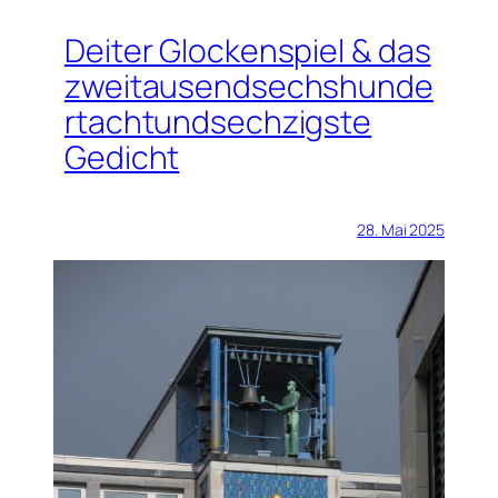
Deiter Glockenspiel & das
zweitausendsechshunde
rtachtundsechzigste
Gedicht
28. Mai 2025