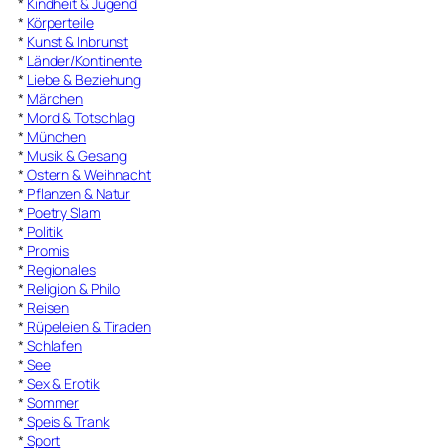
*
Kindheit & Jugend
*
Körperteile
*
Kunst & Inbrunst
*
Länder/Kontinente
*
Liebe & Beziehung
*
Märchen
*
Mord & Totschlag
*
München
*
Musik & Gesang
*
Ostern & Weihnacht
*
Pflanzen & Natur
*
Poetry Slam
*
Politik
*
Promis
*
Regionales
*
Religion & Philo
*
Reisen
*
Rüpeleien & Tiraden
*
Schlafen
*
See
*
Sex & Erotik
*
Sommer
*
Speis & Trank
*
Sport