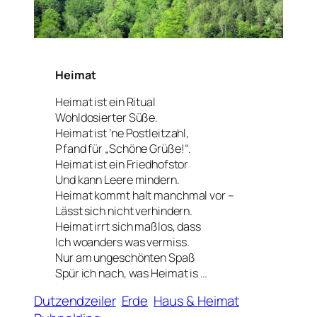
Heimat
Heimat ist ein Ritual
Wohldosierter Süße.
Heimat ist ’ne Postleitzahl,
Pfand für „Schöne Grüße!“.
Heimat ist ein Friedhofstor
Und kann Leere mindern.
Heimat kommt halt manchmal vor –
Lässt sich nicht verhindern.
Heimat irrt sich maßlos, dass
Ich woanders was vermiss.
Nur am ungeschönten Spaß
Spür ich nach, was Heimat is …
Dutzendzeiler
Erde
Haus & Heimat