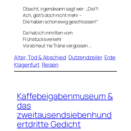
Obacht, irgendwann sagt wer: „Die?!
Ach, gibt’s doch nicht mehr –
Die haben schon ewig geschlossen!“
Da hab ich inmitten vom
Frühstücksverkehr
Vorab heut ’ne Träne vergossen …
Alter, Tod & Abschied
Dutzendzeiler
Erde
Klagenfurt
Reisen
Kaffebeigabenmuseum &
das
zweitausendsiebenhund
ertdritte Gedicht