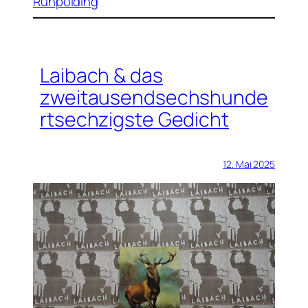
Ruhpolding
Laibach & das
zweitausendsechshunde
rtsechzigste Gedicht
12. Mai 2025