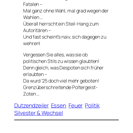
Fatalen –
Mal ganz ohne Wahl, mal grad wegen der
Wahlen …
Überall herrscht ein Steil-Hang zum
Autoritären –
Und fast scheint’s naiv, sich dagegen zu
wehren!
Vergessen Sie alles, was sie ob
politischen Stils zu wissen glaubten!
Denn gleich, was Despoten sich früher
erlaubten –
Da wurd ’25 doch viel mehr geboten!
Grenzüberschreitende Poltergeist-
Zoten …
Dutzendzeiler
Essen
Feuer
Politik
Silvester & Wechsel