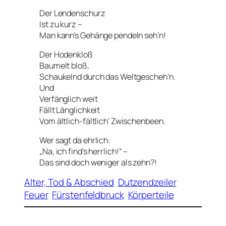
Der Lendenschurz
Ist zu kurz –
Man kann’s Gehänge pendeln seh’n!
Der Hodenkloß
Baumelt bloß,
Schaukelnd durch das Weltgescheh’n.
Und
Verfänglich weit
Fällt Länglichkeit
Vom ältlich-fältlich‘ Zwischenbeen.
Wer sagt da ehrlich:
„Na, ich find’s herrlich!“ –
Das sind doch weniger als zehn?!
Alter, Tod & Abschied
Dutzendzeiler
Feuer
Fürstenfeldbruck
Körperteile