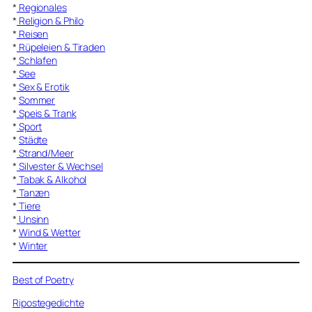
*
Regionales
*
Religion & Philo
*
Reisen
*
Rüpeleien & Tiraden
*
Schlafen
*
See
*
Sex & Erotik
*
Sommer
*
Speis & Trank
*
Sport
*
Städte
*
Strand/Meer
*
Silvester & Wechsel
*
Tabak & Alkohol
*
Tanzen
*
Tiere
*
Unsinn
*
Wind & Wetter
*
Winter
Best of Poetry
Ripostegedichte