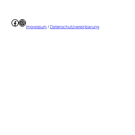
Facebook
Instagram
Impressum
/
Datenschutzvereinbarung