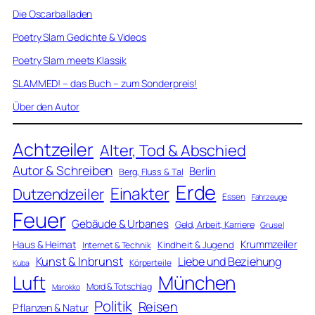
Die Oscarballaden
Poetry Slam Gedichte & Videos
Poetry Slam meets Klassik
SLAMMED! – das Buch – zum Sonderpreis!
Über den Autor
Achtzeiler
Alter, Tod & Abschied
Autor & Schreiben
Berlin
Berg, Fluss & Tal
Erde
Einakter
Dutzendzeiler
Essen
Fahrzeuge
Feuer
Gebäude & Urbanes
Geld, Arbeit, Karriere
Grusel
Krummzeiler
Haus & Heimat
Kindheit & Jugend
Internet & Technik
Kunst & Inbrunst
Liebe und Beziehung
Körperteile
Kuba
Luft
München
Mord & Totschlag
Marokko
Politik
Reisen
Pflanzen & Natur