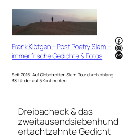
Zum
Inhalt
springen
Faceb
Frank Klötgen – Post Poetry Slam –
Instag
Link
immer frische Gedichte & Fotos
Seit 2016. Auf Globetrotter-Slam-Tour durch bislang
38 Länder auf 5 Kontinenten
Dreibacheck & das
zweitausendsiebenhund
ertachtzehnte Gedicht