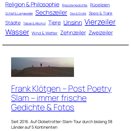
Religion & Philosophie
Rüpeleien
Ripostegedichte
Sechszeiler
Speis & Trank
Schlaf & Langeweile
Sex & Erotik
Vierzeiler
Unsinn
Tiere
Städte
Tabak & Alkohol
Wasser
Zweizeiler
Zehnzeiler
Wind & Wetter
Frank Klötgen – Post Poetry
Slam – immer frische
Gedichte & Fotos
Seit 2016. Auf Globetrotter-Slam-Tour durch bislang 38
Länder auf 5 Kontinenten