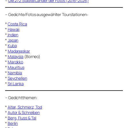
–
Die 272 Städte/Länder der Fotos (2016-2026)
–
Gedichte/Fotos ausgewählter Tourstationen:
*
Costa Rica
*
Hawaii
*
Indien
*
Japan
*
Kuba
*
Madagaskar
*
Malaysia
(Borneo)
*
Marokko
*
Mauritius
*
Namibia
*
Seychellen
*
Sri Lanka
–
Gedichtthemen
:
*
Alter, Schmerz, Tod
*
Autor & Schreiben
*
Berg, Fluss & Tal
*
Berlin