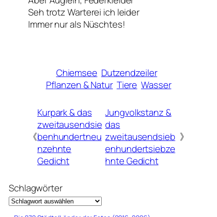
Aber Äuglein, Federkleider
Seh trotz Warterei ich leider
Immer nur als Nüschtes!
Chiemsee
Dutzendzeiler
Pflanzen & Natur
Tiere
Wasser
Kurpark & das
Jungvolkstanz &
zweitausendsie
das
《
benhundertneu
zweitausendsieb
》
nzehnte
enhundertsiebze
Gedicht
hnte Gedicht
Schlagwörter