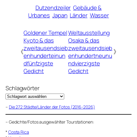
Dutzendzeiler
Gebäude &
Urbanes
Japan
Länder
Wasser
Goldener Tempel
Weltausstellung
Kyoto & das
Osaka & das
zweitausendsieb
zweitausendsieb
《
》
enhunderteinun
enhundertneunu
dfünfzigste
ndvierzigste
Gedicht
Gedicht
Schlagwörter
–
Die 272 Städte/Länder der Fotos (2016-2026)
–
Gedichte/Fotos ausgewählter Tourstationen:
*
Costa Rica