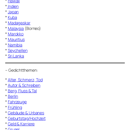
*
Hawaii
*
Indien
*
Japan
*
Kuba
*
Madagaskar
*
Malaysia
(Borneo)
*
Marokko
*
Mauritius
*
Namibia
*
Seychellen
*
Sri Lanka
–
Gedichtthemen
:
*
Alter, Schmerz, Tod
*
Autor & Schreiben
*
Berg, Fluss & Tal
*
Berlin
*
Fahrzeuge
*
Frühling
*
Gebäude & Urbanes
*
Geburtstag/Hochzeit
*
Geld & Karriere
*
Grusel