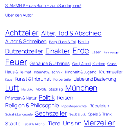
SLAMMED! – das Buch – zum Sonderpreis!
Über den Autor
Achtzeiler
Alter, Tod & Abschied
Autor & Schreiben
Berlin
Berg, Fluss & Tal
Erde
Einakter
Dutzendzeiler
Essen
Fahrzeuge
Feuer
Gebäude & Urbanes
Geld, Arbeit, Karriere
Grusel
Krummzeiler
Haus & Heimat
Kindheit & Jugend
Internet & Technik
Kunst & Inbrunst
Liebe und Beziehung
Körperteile
Kuba
Luft
München
Mord & Totschlag
Marokko
Politik
Reisen
Pflanzen & Natur
Religion & Philosophie
Rüpeleien
Ripostegedichte
Sechszeiler
Speis & Trank
Schlaf & Langeweile
Sex & Erotik
Vierzeiler
Unsinn
Tiere
Städte
Tabak & Alkohol