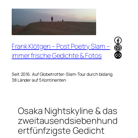
Zum
Inhalt
springen
Faceb
Frank Klötgen – Post Poetry Slam –
Instag
Link
immer frische Gedichte & Fotos
Seit 2016. Auf Globetrotter-Slam-Tour durch bislang
38 Länder auf 5 Kontinenten
Osaka Nightskyline & das
zweitausendsiebenhund
ertfünfzigste Gedicht