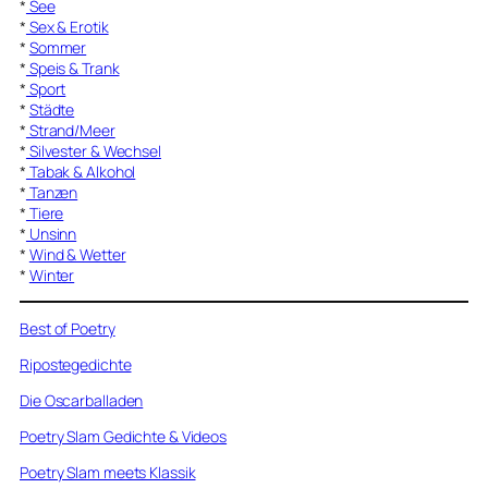
*
See
*
Sex & Erotik
*
Sommer
*
Speis & Trank
*
Sport
*
Städte
*
Strand/Meer
*
Silvester & Wechsel
*
Tabak & Alkohol
*
Tanzen
*
Tiere
*
Unsinn
*
Wind & Wetter
*
Winter
Best of Poetry
Ripostegedichte
Die Oscarballaden
Poetry Slam Gedichte & Videos
Poetry Slam meets Klassik