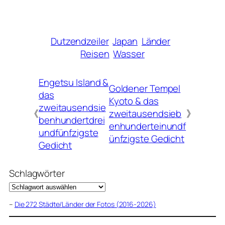
Dutzendzeiler
Japan
Länder
Reisen
Wasser
Engetsu Island &
Goldener Tempel
das
Kyoto & das
zweitausendsie
《
zweitausendsieb
》
benhundertdrei
enhunderteinundf
undfünfzigste
ünfzigste Gedicht
Gedicht
Schlagwörter
–
Die 272 Städte/Länder der Fotos (2016-2026)