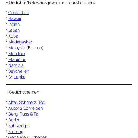
–
Gedichte/Fotos ausgewählter Tourstationen:
*
Costa Rica
*
Hawaii
*
Indien
*
Japan
*
Kuba
*
Madagaskar
*
Malaysia
(Borneo)
*
Marokko
*
Mauritius
*
Namibia
*
Seychellen
*
Sri Lanka
–
Gedichtthemen
:
*
Alter, Schmerz, Tod
*
Autor & Schreiben
*
Berg, Fluss & Tal
*
Berlin
*
Fahrzeuge
*
Frühling
*
Gebäude & Urbanes