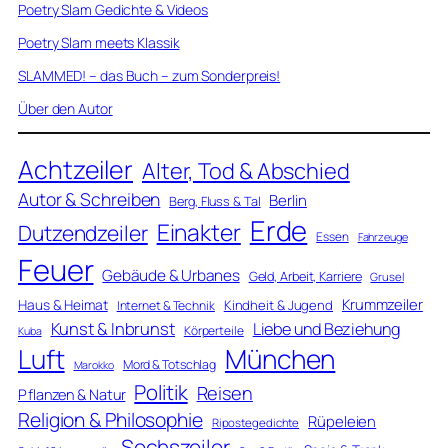
Poetry Slam Gedichte & Videos
Poetry Slam meets Klassik
SLAMMED! – das Buch – zum Sonderpreis!
Über den Autor
Achtzeiler
Alter, Tod & Abschied
Autor & Schreiben
Berlin
Berg, Fluss & Tal
Erde
Einakter
Dutzendzeiler
Essen
Fahrzeuge
Feuer
Gebäude & Urbanes
Geld, Arbeit, Karriere
Grusel
Krummzeiler
Haus & Heimat
Kindheit & Jugend
Internet & Technik
Kunst & Inbrunst
Liebe und Beziehung
Körperteile
Kuba
Luft
München
Mord & Totschlag
Marokko
Politik
Reisen
Pflanzen & Natur
Religion & Philosophie
Rüpeleien
Ripostegedichte
Sechszeiler