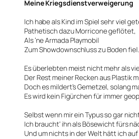
Meine Kriegsdienstverweigerung
Ich habe als Kind im Spiel sehr viel ge
Pathetisch dazu Morricone geflötet,
Als ’ne Armada Playmobil
Zum Showdownschluss zu Boden fiel
Es überlebten meist nicht mehr als vi
Der Rest meiner Recken aus Plastik mu
Doch es mildert’s Gemetzel, solang ma
Es wird kein Figürchen für immer geop
Selbst wenn mir ein Typus so gar nicht
Ich braucht‘ ihn als Bösewicht fürs nä
Und um nichts in der Welt hätt ich auf