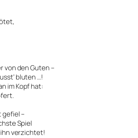
tötet,
.
er von den Guten –
sst‘ bluten …!
n im Kopf hat:
fert.
 gefiel –
chste Spiel
 ihn verzichtet!