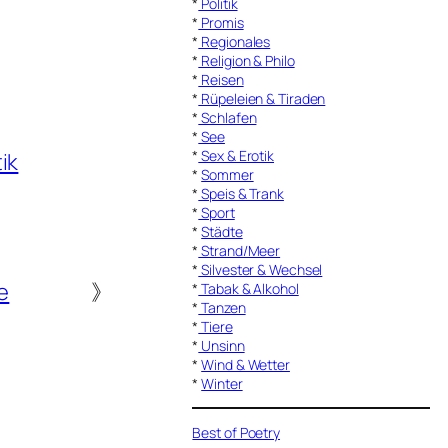
*
Politik
*
Promis
*
Regionales
*
Religion & Philo
*
Reisen
*
Rüpeleien & Tiraden
*
Schlafen
*
See
*
Sex & Erotik
tik
*
Sommer
*
Speis & Trank
*
Sport
*
Städte
*
Strand/Meer
*
Silvester & Wechsel
e
》
*
Tabak & Alkohol
*
Tanzen
*
Tiere
*
Unsinn
*
Wind & Wetter
*
Winter
Best of Poetry