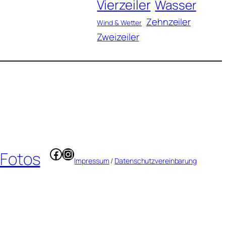
Vierzeiler
Wasser
Zehnzeiler
Wind & Wetter
Zweizeiler
Facebook
Instagram
 Fotos
Impressum
/
Datenschutzvereinbarung