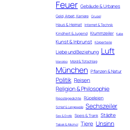
Feuer
Gebäude & Urbanes
Geld, Arbeit, Karriere
Grusel
Haus & Heimat
Internet & Technik
Krummzeiler
Kindheit & Jugend
Kuba
Kunst & Inbrunst
Körperteile
Luft
Liebe und Beziehung
Mord & Totschlag
Marokko
München
Pflanzen & Natur
Politik
Reisen
Religion & Philosophie
Rüpeleien
Ripostegedichte
Sechszeiler
Schlaf & Langeweile
Städte
Speis & Trank
Sex & Erotik
Unsinn
Tiere
Tabak & Alkohol