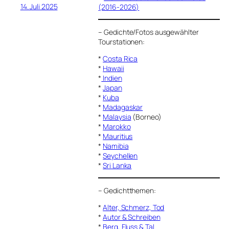
14. Juli 2025
(2016-2026)
–
Gedichte/Fotos ausgewählter
Tourstationen:
*
Costa Rica
*
Hawaii
*
Indien
*
Japan
*
Kuba
*
Madagaskar
*
Malaysia
(Borneo)
*
Marokko
*
Mauritius
*
Namibia
*
Seychellen
*
Sri Lanka
–
Gedichtthemen
:
*
Alter, Schmerz, Tod
*
Autor & Schreiben
*
Berg, Fluss & Tal