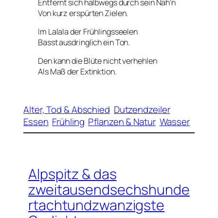
Entfernt sich halbwegs durch sein Nah’n
Von kurz erspürten Zielen.
Im Lalala der Frühlingsseelen
Basst ausdringlich ein Ton.
Den kann die Blüte nicht verhehlen
Als Maß der Extinktion.
Alter, Tod & Abschied
Dutzendzeiler
Essen
Frühling
Pflanzen & Natur
Wasser
Alpspitz & das
zweitausendsechshunde
rtachtundzwanzigste