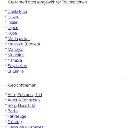
–
Gedichte/Fotos ausgewählter Tourstationen:
*
Costa Rica
*
Hawaii
*
Indien
*
Japan
*
Kuba
*
Madagaskar
*
Malaysia
(Borneo)
*
Marokko
*
Mauritius
*
Namibia
*
Seychellen
*
Sri Lanka
–
Gedichtthemen
:
*
Alter, Schmerz, Tod
*
Autor & Schreiben
*
Berg, Fluss & Tal
*
Berlin
*
Fahrzeuge
*
Frühling
*
Gebäude & Urbanes