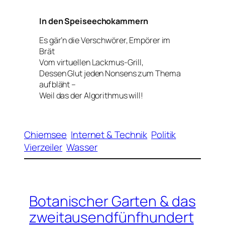
In den Speiseechokammern
Es gär’n die Verschwörer, Empörer im
Brät
Vom virtuellen Lackmus-Grill,
Dessen Glut jeden Nonsens zum Thema
aufbläht –
Weil das der Algorithmus will!
Chiemsee
Internet & Technik
Politik
Vierzeiler
Wasser
Botanischer Garten & das
zweitausendfünfhundert