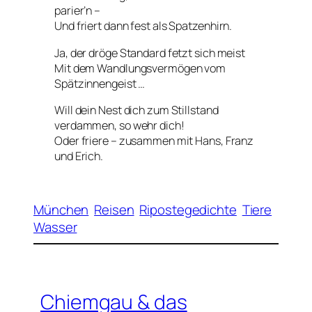
parier’n –
Und friert dann fest als Spatzenhirn.
Ja, der dröge Standard fetzt sich meist
Mit dem Wandlungsvermögen vom
Spätzinnengeist …
Will dein Nest dich zum Stillstand
verdammen, so wehr dich!
Oder friere – zusammen mit Hans, Franz
und Erich.
München
Reisen
Ripostegedichte
Tiere
Wasser
Chiemgau & das