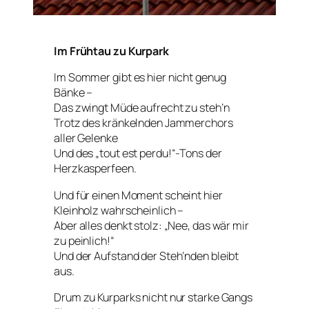
Im Frühtau zu Kurpark
Im Sommer gibt es hier nicht genug
Bänke –
Das zwingt Müde aufrecht zu steh’n
Trotz des kränkelnden Jammerchors
aller Gelenke
Und des „tout est perdu!“-Tons der
Herzkasperfeen.
Und für einen Moment scheint hier
Kleinholz wahrscheinlich –
Aber alles denkt stolz: „Nee, das wär mir
zu peinlich!“
Und der Aufstand der Steh’nden bleibt
aus.
Drum zu Kurparks nicht nur starke Gangs