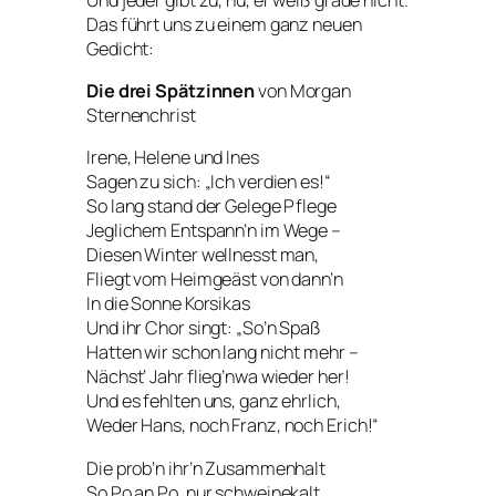
Das führt uns zu einem ganz neuen
Gedicht:
Die drei Spätzinnen
von Morgan
Sternenchrist
Irene, Helene und Ines
Sagen zu sich: „Ich verdien es!“
So lang stand der Gelege Pflege
Jeglichem Entspann’n im Wege –
Diesen Winter wellnesst man,
Fliegt vom Heimgeäst von dann’n
In die Sonne Korsikas
Und ihr Chor singt: „So’n Spaß
Hatten wir schon lang nicht mehr –
Nächst‘ Jahr flieg’nwa wieder her!
Und es fehlten uns, ganz ehrlich,
Weder Hans, noch Franz, noch Erich!“
Die prob’n ihr’n Zusammenhalt
So Po an Po, nur schweinekalt.