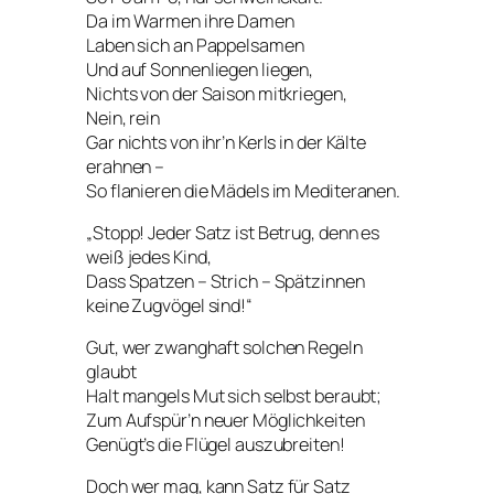
Da im Warmen ihre Damen
Laben sich an Pappelsamen
Und auf Sonnenliegen liegen,
Nichts von der Saison mitkriegen,
Nein, rein
Gar nichts von ihr’n Kerls in der Kälte
erahnen –
So flanieren die Mädels im Mediteranen.
„Stopp! Jeder Satz ist Betrug, denn es
weiß jedes Kind,
Dass Spatzen – Strich – Spätzinnen
keine Zugvögel sind!“
Gut, wer zwanghaft solchen Regeln
glaubt
Halt mangels Mut sich selbst beraubt;
Zum Aufspür’n neuer Möglichkeiten
Genügt’s die Flügel auszubreiten!
Doch wer mag, kann Satz für Satz