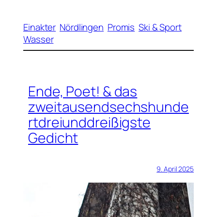
Einakter
Nördlingen
Promis
Ski & Sport
Wasser
Ende, Poet! & das
zweitausendsechshunde
rtdreiunddreißigste
Gedicht
9. April 2025