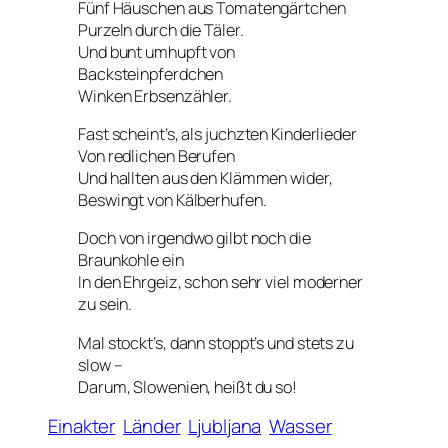
Fünf Häuschen aus Tomatengärtchen
Purzeln durch die Täler.
Und bunt umhupft von
Backsteinpferdchen
Winken Erbsenzähler.
Fast scheint’s, als juchzten Kinderlieder
Von redlichen Berufen
Und hallten aus den Klämmen wider,
Beswingt von Kälberhufen.
Doch von irgendwo gilbt noch die
Braunkohle ein
In den Ehrgeiz, schon sehr viel moderner
zu sein.
Mal stockt’s, dann stoppt’s und stets zu
slow –
Darum, Slowenien, heißt du so!
Einakter
Länder
Ljubljana
Wasser