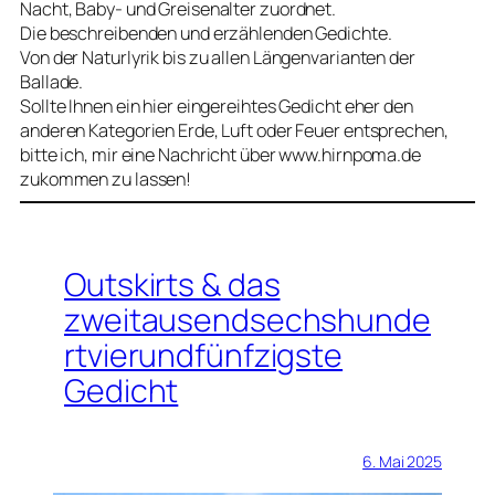
Nacht, Baby- und Greisenalter zuordnet.
Die beschreibenden und erzählenden Gedichte.
Von der Naturlyrik bis zu allen Längenvarianten der
Ballade.
Sollte Ihnen ein hier eingereihtes Gedicht eher den
anderen Kategorien Erde, Luft oder Feuer entsprechen,
bitte ich, mir eine Nachricht über www.hirnpoma.de
zukommen zu lassen!
Outskirts & das
zweitausendsechshunde
rtvierundfünfzigste
Gedicht
6. Mai 2025