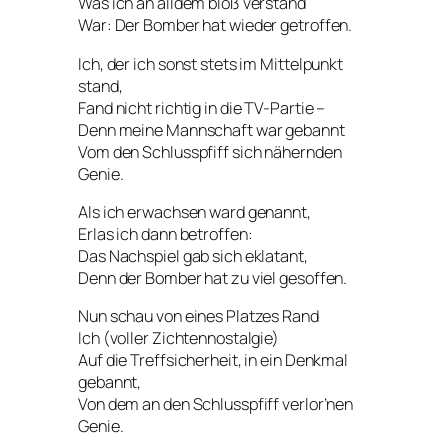
Was ich an alldem bloß verstand
War: Der Bomber hat wieder getroffen.
Ich, der ich sonst stets im Mittelpunkt
stand,
Fand nicht richtig in die TV-Partie –
Denn meine Mannschaft war gebannt
Vom den Schlusspfiff sich nähernden
Genie.
Als ich erwachsen ward genannt,
Erlas ich dann betroffen:
Das Nachspiel gab sich eklatant,
Denn der Bomber hat zu viel gesoffen.
Nun schau von eines Platzes Rand
Ich (voller Zichtennostalgie)
Auf die Treffsicherheit, in ein Denkmal
gebannt,
Von dem an den Schlusspfiff verlor’nen
Genie.