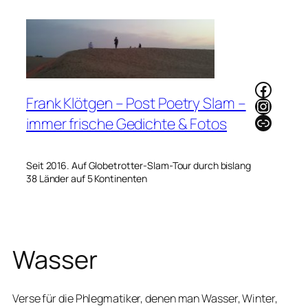
Zum
Inhalt
springen
Faceb
Frank Klötgen – Post Poetry Slam –
Instag
Link
immer frische Gedichte & Fotos
Seit 2016. Auf Globetrotter-Slam-Tour durch bislang
38 Länder auf 5 Kontinenten
Wasser
Verse für die Phlegmatiker, denen man Wasser, Winter,