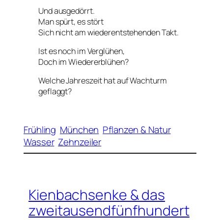
Und ausgedörrt.
Man spürt, es stört
Sich nicht am wiederentstehenden Takt.
Ist es noch im Verglühen,
Doch im Wiedererblühen?
Welche Jahreszeit hat auf Wachturm
geflaggt?
Frühling
München
Pflanzen & Natur
Wasser
Zehnzeiler
Kienbachsenke & das
zweitausendfünfhundert