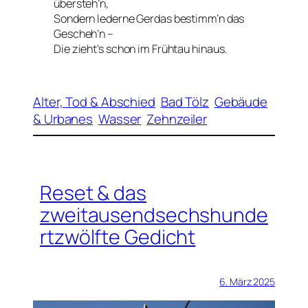
übersteh’n,
Sondern lederne Gerdas bestimm’n das
Gescheh’n –
Die zieht’s schon im Frühtau hinaus.
Alter, Tod & Abschied
Bad Tölz
Gebäude
& Urbanes
Wasser
Zehnzeiler
Reset & das
zweitausendsechshunde
rtzwölfte Gedicht
6. März 2025