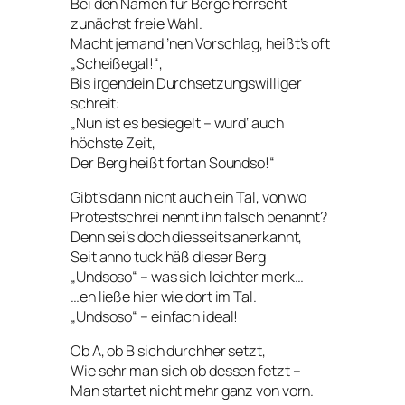
Bei den Namen für Berge herrscht
zunächst freie Wahl.
Macht jemand ’nen Vorschlag, heißt’s oft
„Scheißegal!“,
Bis irgendein Durchsetzungswilliger
schreit:
„Nun ist es besiegelt – wurd‘ auch
höchste Zeit,
Der Berg heißt fortan Soundso!“
Gibt’s dann nicht auch ein Tal, von wo
Protestschrei nennt ihn falsch benannt?
Denn sei’s doch diesseits anerkannt,
Seit anno tuck häß dieser Berg
„Undsoso“ – was sich leichter merk…
…en ließe hier wie dort im Tal.
„Undsoso“ – einfach ideal!
Ob A, ob B sich durchher setzt,
Wie sehr man sich ob dessen fetzt –
Man startet nicht mehr ganz von vorn.