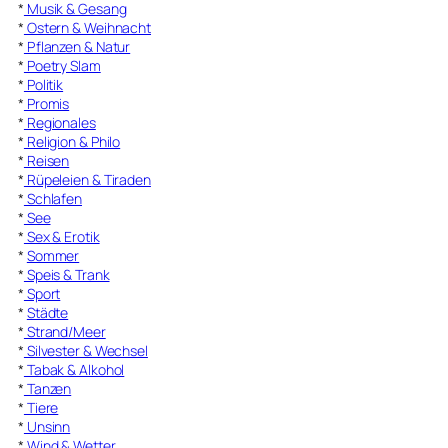
*
Musik & Gesang
*
Ostern & Weihnacht
*
Pflanzen & Natur
*
Poetry Slam
*
Politik
*
Promis
*
Regionales
*
Religion & Philo
*
Reisen
*
Rüpeleien & Tiraden
*
Schlafen
*
See
*
Sex & Erotik
*
Sommer
*
Speis & Trank
*
Sport
*
Städte
*
Strand/Meer
*
Silvester & Wechsel
*
Tabak & Alkohol
*
Tanzen
*
Tiere
*
Unsinn
*
Wind & Wetter