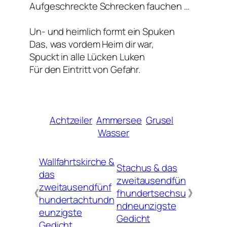
Aufgeschreckte Schrecken fauchen …
Un- und heimlich formt ein Spuken
Das, was vordem Heim dir war,
Spuckt in alle Lücken Luken
Für den Eintritt von Gefahr.
Achtzeiler
Ammersee
Grusel
Wasser
Wallfahrtskirche &
Stachus & das
das
zweitausendfün
zweitausendfünf
《
fhundertsechsu
》
hundertachtundn
ndneunzigste
eunzigste
Gedicht
Gedicht