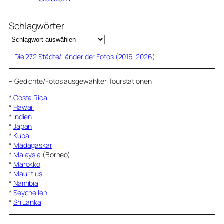
Schlagwörter
–
Die 272 Städte/Länder der Fotos (2016-2026)
–
Gedichte/Fotos ausgewählter Tourstationen:
*
Costa Rica
*
Hawaii
*
Indien
*
Japan
*
Kuba
*
Madagaskar
*
Malaysia
(Borneo)
*
Marokko
*
Mauritius
*
Namibia
*
Seychellen
*
Sri Lanka