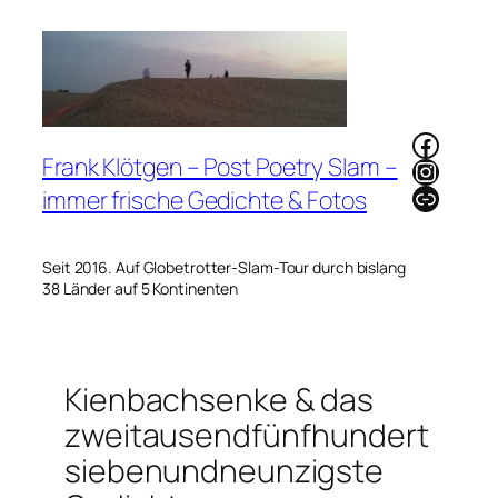
Zum
Inhalt
springen
Faceb
Frank Klötgen – Post Poetry Slam –
Instag
Link
immer frische Gedichte & Fotos
Seit 2016. Auf Globetrotter-Slam-Tour durch bislang
38 Länder auf 5 Kontinenten
Kienbachsenke & das
zweitausendfünfhundert
siebenundneunzigste