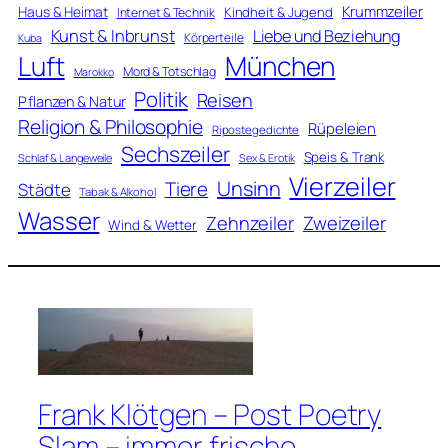
Krummzeiler
Haus & Heimat
Kindheit & Jugend
Internet & Technik
Kunst & Inbrunst
Liebe und Beziehung
Körperteile
Kuba
Luft
München
Mord & Totschlag
Marokko
Politik
Reisen
Pflanzen & Natur
Religion & Philosophie
Rüpeleien
Ripostegedichte
Sechszeiler
Speis & Trank
Schlaf & Langeweile
Sex & Erotik
Vierzeiler
Unsinn
Tiere
Städte
Tabak & Alkohol
Wasser
Zweizeiler
Zehnzeiler
Wind & Wetter
Frank Klötgen – Post Poetry
Slam – immer frische