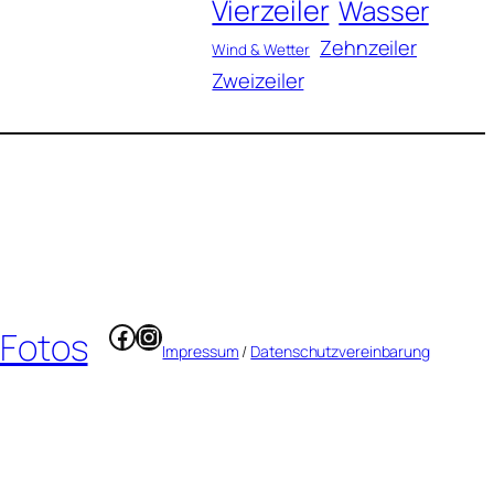
Vierzeiler
Wasser
Zehnzeiler
Wind & Wetter
Zweizeiler
Facebook
Instagram
 Fotos
Impressum
/
Datenschutzvereinbarung