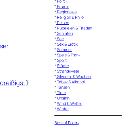
*
Politik
*
Promis
*
Regionales
*
Religion & Philo
*
Reisen
*
Rüpeleien & Tiraden
*
Schlafen
*
See
*
Sex & Erotik
ser
*
Sommer
*
Speis & Trank
*
Sport
*
Städte
*
Strand/Meer
*
Silvester & Wechsel
reißigst
》
*
Tabak & Alkohol
*
Tanzen
*
Tiere
*
Unsinn
*
Wind & Wetter
*
Winter
Best of Poetry