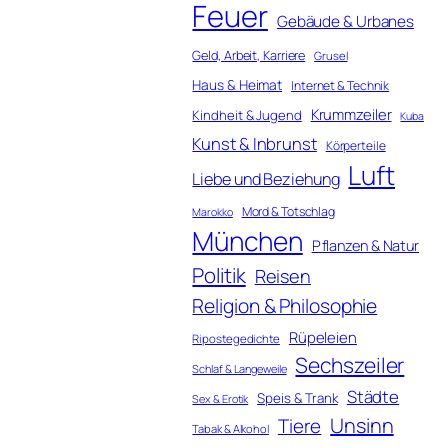
Feuer
Gebäude & Urbanes
Geld, Arbeit, Karriere
Grusel
Haus & Heimat
Internet & Technik
Krummzeiler
Kindheit & Jugend
Kuba
Kunst & Inbrunst
Körperteile
Luft
Liebe und Beziehung
Mord & Totschlag
Marokko
München
Pflanzen & Natur
Politik
Reisen
Religion & Philosophie
Rüpeleien
Ripostegedichte
Sechszeiler
Schlaf & Langeweile
Städte
Speis & Trank
Sex & Erotik
Unsinn
Tiere
Tabak & Alkohol