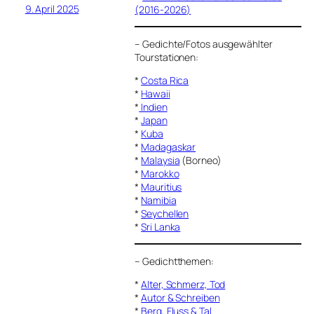
9. April 2025
(2016-2026)
–
Gedichte/Fotos ausgewählter
Tourstationen:
*
Costa Rica
*
Hawaii
*
Indien
*
Japan
*
Kuba
*
Madagaskar
*
Malaysia
(Borneo)
*
Marokko
*
Mauritius
*
Namibia
*
Seychellen
*
Sri Lanka
–
Gedichtthemen
:
*
Alter, Schmerz, Tod
*
Autor & Schreiben
*
Berg, Fluss & Tal