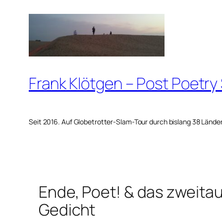
Zum
Inhalt
springen
Frank Klötgen – Post Poetry
Seit 2016. Auf Globetrotter-Slam-Tour durch bislang 38 Lände
Ende, Poet! & das zweit
Gedicht