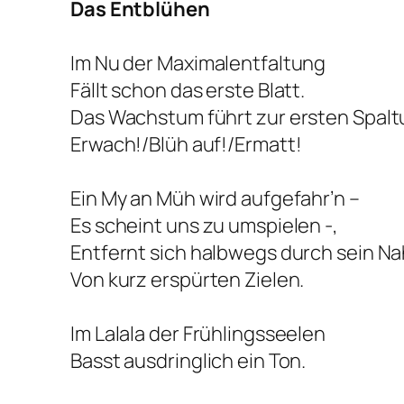
Das Entblühen
Im Nu der Maximalentfaltung
Fällt schon das erste Blatt.
Das Wachstum führt zur ersten Spalt
Erwach!/Blüh auf!/Ermatt!
Ein My an Müh wird aufgefahr’n –
Es scheint uns zu umspielen -,
Entfernt sich halbwegs durch sein Na
Von kurz erspürten Zielen.
Im Lalala der Frühlingsseelen
Basst ausdringlich ein Ton.