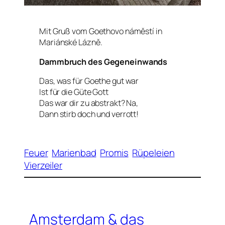
Mit Gruß vom Goethovo náměstí in
Mariánské Lázně.
Dammbruch des Gegeneinwands
Das, was für Goethe gut war
Ist für die Güte Gott
Das war dir zu abstrakt? Na,
Dann stirb doch und verrott!
Feuer
Marienbad
Promis
Rüpeleien
Vierzeiler
Amsterdam & das