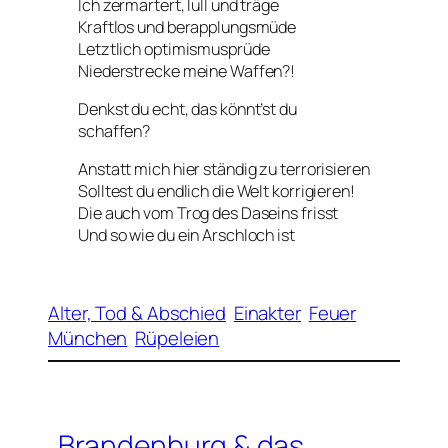
Ich zermartert, lull und träge
Kraftlos und berapplungsmüde
Letztlich optimismusprüde
Niederstrecke meine Waffen?!
Denkst du echt, das könnt’st du
schaffen?
Anstatt mich hier ständig zu terrorisieren
Solltest du endlich die Welt korrigieren!
Die auch vom Trog des Daseins frisst
Und so wie du ein Arschloch ist
Alter, Tod & Abschied
Einakter
Feuer
München
Rüpeleien
Brandenburg & das