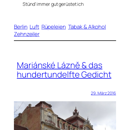
Stünd‘ immer gut gerüstet ich
Berlin
Luft
Rüpeleien
Tabak & Alkohol
Zehnzeiler
Mariánské Lázně & das
hundertundelfte Gedicht
29. März 2016