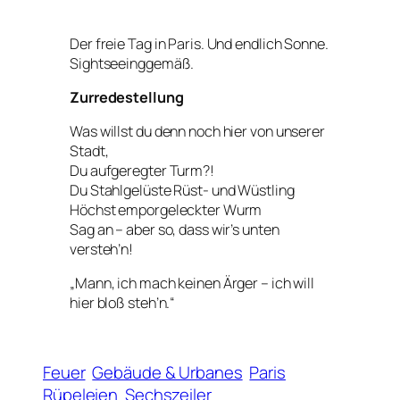
Der freie Tag in Paris. Und endlich Sonne.
Sightseeinggemäß.
Zurredestellung
Was willst du denn noch hier von unserer
Stadt,
Du aufgeregter Turm?!
Du Stahlgelüste Rüst- und Wüstling
Höchst emporgeleckter Wurm
Sag an – aber so, dass wir’s unten
versteh’n!
„Mann, ich mach keinen Ärger – ich will
hier bloß steh’n.“
Feuer
Gebäude & Urbanes
Paris
Rüpeleien
Sechszeiler