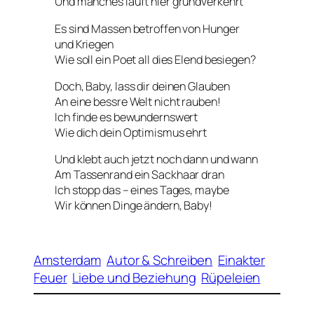
Und manches läuft hier grundverkehrt
Es sind Massen betroffen von Hunger
und Kriegen
Wie soll ein Poet all dies Elend besiegen?
Doch, Baby, lass dir deinen Glauben
An eine bessre Welt nicht rauben!
Ich finde es bewundernswert
Wie dich dein Optimismus ehrt
Und klebt auch jetzt noch dann und wann
Am Tassenrand ein Sackhaar dran
Ich stopp das – eines Tages, maybe
Wir können Dinge ändern, Baby!
Amsterdam
Autor & Schreiben
Einakter
Feuer
Liebe und Beziehung
Rüpeleien