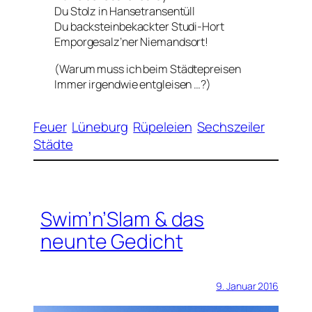
Du Stolz in Hansetransentüll
Du backsteinbekackter Studi-Hort
Emporgesalz’ner Niemandsort!
(Warum muss ich beim Städtepreisen
Immer irgendwie entgleisen …?)
Feuer
Lüneburg
Rüpeleien
Sechszeiler
Städte
Swim’n’Slam & das
neunte Gedicht
9. Januar 2016