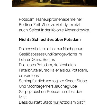
Potsdam. Flaneurpromenade meiner
Berliner Zeit. Aber zu viel Idylle reizt
auch. Selbst in der Kolonie Alexandrowka.
Nichts Schlechtes über Potsdam
Du nennst dich selbst nur Nachgeburt
Gesäßabszess und Randgewächs im
hehren Glanz Berlins
Du, liebes Potsdam, richtest dich
Fatal brutaler, radikaler als du, Potsdam,
es verdiens‘
Schimpfst dich verzog’ner Kinder Stube
Und Möchtegerners Jauchegrube
Sag, glaubst du, Potsdam, selbst den
Mist
Dass du statt Stadt nur Kotzkram bist?