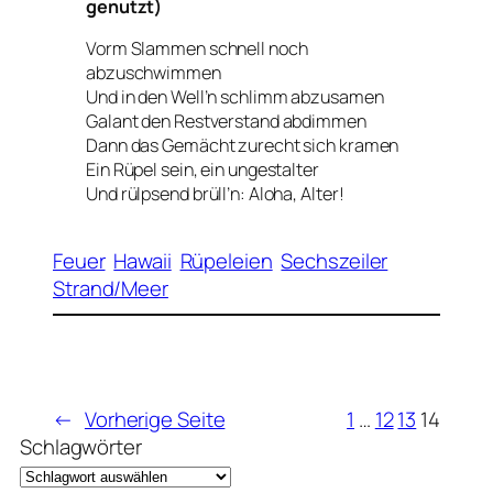
genutzt)
Vorm Slammen schnell noch
abzuschwimmen
Und in den Well’n schlimm abzusamen
Galant den Restverstand abdimmen
Dann das Gemächt zurecht sich kramen
Ein Rüpel sein, ein ungestalter
Und rülpsend brüll’n: Aloha, Alter!
Feuer
Hawaii
Rüpeleien
Sechszeiler
Strand/Meer
←
Vorherige Seite
1
…
12
13
14
Schlagwörter