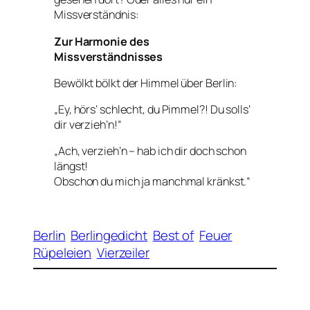
Missverständnis:
Zur Harmonie des
Missverständnisses
Bewölkt bölkt der Himmel über Berlin:
„Ey, hörs‘ schlecht, du Pimmel?! Du solls‘
dir verzieh’n!“
„Ach, verzieh’n – hab ich dir doch schon
längst!
Obschon du mich ja manchmal kränkst.“
Berlin
Berlingedicht
Best of
Feuer
Rüpeleien
Vierzeiler