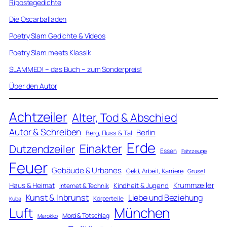
Ripostegedichte
Die Oscarballaden
Poetry Slam Gedichte & Videos
Poetry Slam meets Klassik
SLAMMED! – das Buch – zum Sonderpreis!
Über den Autor
Achtzeiler
Alter, Tod & Abschied
Autor & Schreiben
Berlin
Berg, Fluss & Tal
Erde
Einakter
Dutzendzeiler
Essen
Fahrzeuge
Feuer
Gebäude & Urbanes
Geld, Arbeit, Karriere
Grusel
Krummzeiler
Haus & Heimat
Kindheit & Jugend
Internet & Technik
Kunst & Inbrunst
Liebe und Beziehung
Körperteile
Kuba
Luft
München
Mord & Totschlag
Marokko