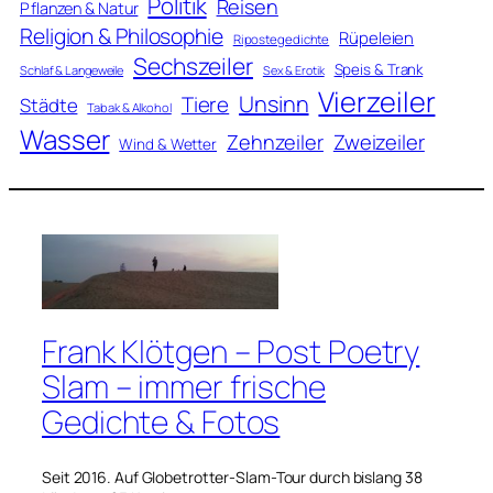
Politik
Reisen
Pflanzen & Natur
Religion & Philosophie
Rüpeleien
Ripostegedichte
Sechszeiler
Speis & Trank
Schlaf & Langeweile
Sex & Erotik
Vierzeiler
Unsinn
Tiere
Städte
Tabak & Alkohol
Wasser
Zweizeiler
Zehnzeiler
Wind & Wetter
Frank Klötgen – Post Poetry
Slam – immer frische
Gedichte & Fotos
Seit 2016. Auf Globetrotter-Slam-Tour durch bislang 38