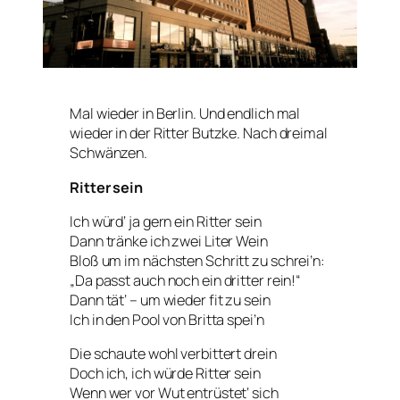
Mal wieder in Berlin. Und endlich mal
wieder in der Ritter Butzke. Nach dreimal
Schwänzen.
Ritter sein
Ich würd‘ ja gern ein Ritter sein
Dann tränke ich zwei Liter Wein
Bloß um im nächsten Schritt zu schrei’n:
„Da passt auch noch ein dritter rein!“
Dann tät‘ – um wieder fit zu sein
Ich in den Pool von Britta spei’n
Die schaute wohl verbittert drein
Doch ich, ich würde Ritter sein
Wenn wer vor Wut entrüstet‘ sich