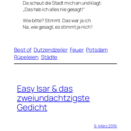
Da schaut die Stadt mich an und klagt:
„Das hab ich alles nie gesagt!“
Wie bitte? Stimmt. Das war ja ich
Na, wie gesagt, es stimmt ja nich‘!
Best of
Dutzendzeiler
Feuer
Potsdam
Rüpeleien
Städte
Easy Isar & das
zweiundachtzigste
Gedicht
9. März 2016