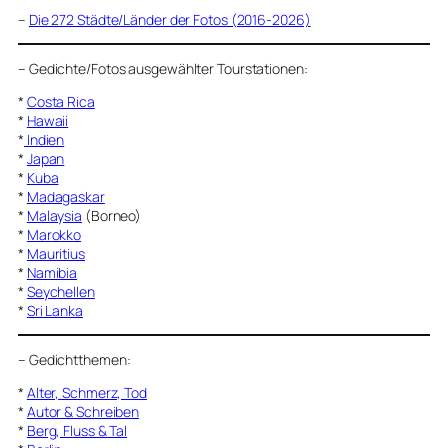
–
Die 272 Städte/Länder der Fotos (2016-2026)
–
Gedichte/Fotos ausgewählter Tourstationen:
*
Costa Rica
*
Hawaii
*
Indien
*
Japan
*
Kuba
*
Madagaskar
*
Malaysia
(Borneo)
*
Marokko
*
Mauritius
*
Namibia
*
Seychellen
*
Sri Lanka
–
Gedichtthemen
:
*
Alter, Schmerz, Tod
*
Autor & Schreiben
*
Berg, Fluss & Tal