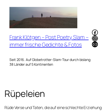
Zum
Inhalt
springen
Faceb
Frank Klötgen – Post Poetry Slam –
Instag
Link
immer frische Gedichte & Fotos
Seit 2016. Auf Globetrotter-Slam-Tour durch bislang
38 Länder auf 5 Kontinenten
Rüpeleien
Rüde Verse und Taten, die auf eine schlechte Erziehung