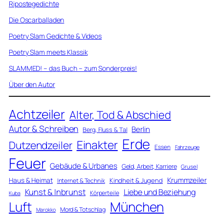
Ripostegedichte
Die Oscarballaden
Poetry Slam Gedichte & Videos
Poetry Slam meets Klassik
SLAMMED! – das Buch – zum Sonderpreis!
Über den Autor
Achtzeiler
Alter, Tod & Abschied
Autor & Schreiben
Berlin
Berg, Fluss & Tal
Erde
Einakter
Dutzendzeiler
Essen
Fahrzeuge
Feuer
Gebäude & Urbanes
Geld, Arbeit, Karriere
Grusel
Krummzeiler
Haus & Heimat
Kindheit & Jugend
Internet & Technik
Kunst & Inbrunst
Liebe und Beziehung
Körperteile
Kuba
Luft
München
Mord & Totschlag
Marokko