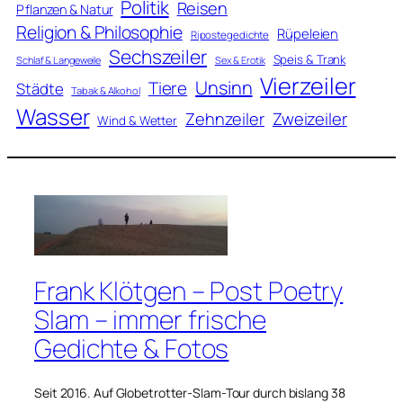
Politik
Reisen
Pflanzen & Natur
Religion & Philosophie
Rüpeleien
Ripostegedichte
Sechszeiler
Speis & Trank
Schlaf & Langeweile
Sex & Erotik
Vierzeiler
Unsinn
Tiere
Städte
Tabak & Alkohol
Wasser
Zweizeiler
Zehnzeiler
Wind & Wetter
Frank Klötgen – Post Poetry
Slam – immer frische
Gedichte & Fotos
Seit 2016. Auf Globetrotter-Slam-Tour durch bislang 38