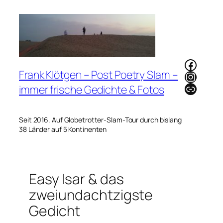
Zum
Inhalt
springen
Faceb
Frank Klötgen – Post Poetry Slam –
Instag
Link
immer frische Gedichte & Fotos
Seit 2016. Auf Globetrotter-Slam-Tour durch bislang
38 Länder auf 5 Kontinenten
Easy Isar & das
zweiundachtzigste
Gedicht