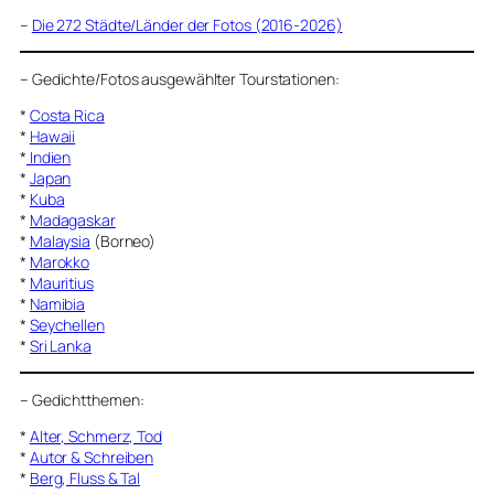
–
Die 272 Städte/Länder der Fotos (2016-2026)
–
Gedichte/Fotos ausgewählter Tourstationen:
*
Costa Rica
*
Hawaii
*
Indien
*
Japan
*
Kuba
*
Madagaskar
*
Malaysia
(Borneo)
*
Marokko
*
Mauritius
*
Namibia
*
Seychellen
*
Sri Lanka
–
Gedichtthemen
:
*
Alter, Schmerz, Tod
*
Autor & Schreiben
*
Berg, Fluss & Tal