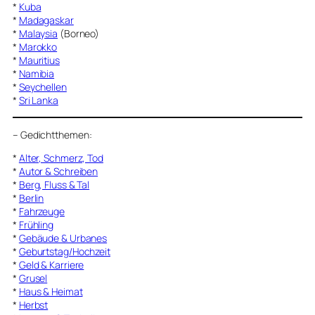
*
Kuba
*
Madagaskar
*
Malaysia
(Borneo)
*
Marokko
*
Mauritius
*
Namibia
*
Seychellen
*
Sri Lanka
–
Gedichtthemen
:
*
Alter, Schmerz, Tod
*
Autor & Schreiben
*
Berg, Fluss & Tal
*
Berlin
*
Fahrzeuge
*
Frühling
*
Gebäude & Urbanes
*
Geburtstag/Hochzeit
*
Geld & Karriere
*
Grusel
*
Haus & Heimat
*
Herbst