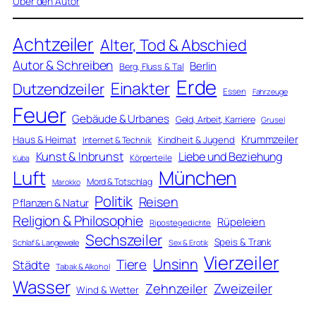
Über den Autor
Achtzeiler
Alter, Tod & Abschied
Autor & Schreiben
Berlin
Berg, Fluss & Tal
Erde
Einakter
Dutzendzeiler
Essen
Fahrzeuge
Feuer
Gebäude & Urbanes
Geld, Arbeit, Karriere
Grusel
Krummzeiler
Haus & Heimat
Kindheit & Jugend
Internet & Technik
Kunst & Inbrunst
Liebe und Beziehung
Körperteile
Kuba
Luft
München
Mord & Totschlag
Marokko
Politik
Reisen
Pflanzen & Natur
Religion & Philosophie
Rüpeleien
Ripostegedichte
Sechszeiler
Speis & Trank
Schlaf & Langeweile
Sex & Erotik
Vierzeiler
Unsinn
Tiere
Städte
Tabak & Alkohol
Wasser
Zweizeiler
Zehnzeiler
Wind & Wetter