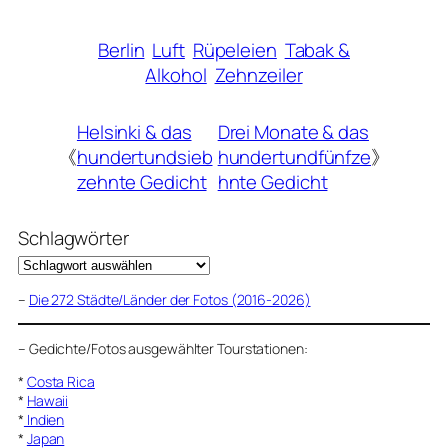
Berlin
Luft
Rüpeleien
Tabak &
Alkohol
Zehnzeiler
Helsinki & das
Drei Monate & das
《
hundertundsieb
hundertundfünfze
》
zehnte Gedicht
hnte Gedicht
Schlagwörter
–
Die 272 Städte/Länder der Fotos (2016-2026)
–
Gedichte/Fotos ausgewählter Tourstationen:
*
Costa Rica
*
Hawaii
*
Indien
*
Japan