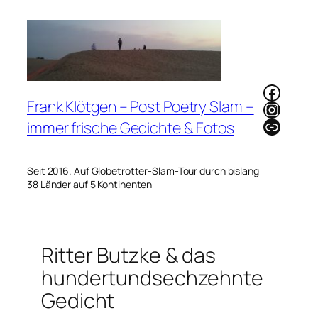
Zum
Inhalt
springen
Faceb
Frank Klötgen – Post Poetry Slam –
Instag
Link
immer frische Gedichte & Fotos
Seit 2016. Auf Globetrotter-Slam-Tour durch bislang
38 Länder auf 5 Kontinenten
Ritter Butzke & das
hundertundsechzehnte
Gedicht