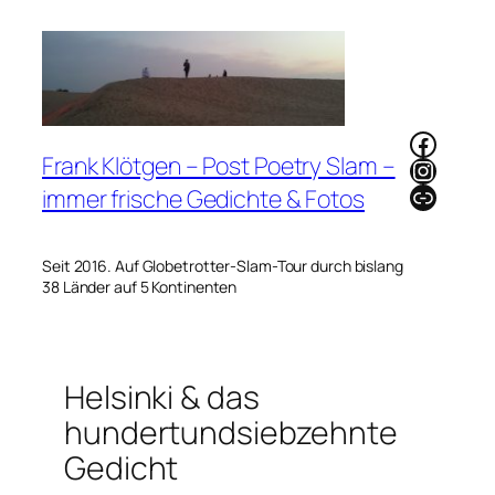
Zum
Inhalt
springen
Faceb
Frank Klötgen – Post Poetry Slam –
Instag
Link
immer frische Gedichte & Fotos
Seit 2016. Auf Globetrotter-Slam-Tour durch bislang
38 Länder auf 5 Kontinenten
Helsinki & das
hundertundsiebzehnte
Gedicht