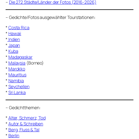
–
Die 272 Städte/Länder der Fotos (2016-2026)
–
Gedichte/Fotos ausgewählter Tourstationen:
*
Costa Rica
*
Hawaii
*
Indien
*
Japan
*
Kuba
*
Madagaskar
*
Malaysia
(Borneo)
*
Marokko
*
Mauritius
*
Namibia
*
Seychellen
*
Sri Lanka
–
Gedichtthemen
:
*
Alter, Schmerz, Tod
*
Autor & Schreiben
*
Berg, Fluss & Tal
*
Berlin