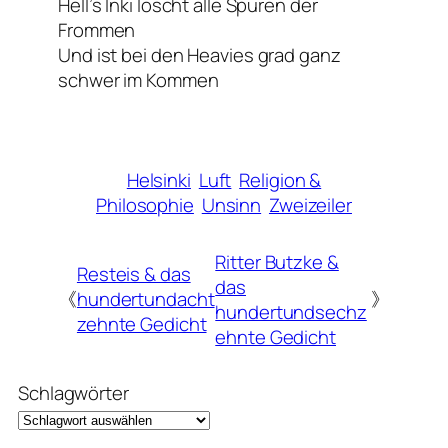
Hell’s Inki löscht alle Spuren der
Frommen
Und ist bei den Heavies grad ganz
schwer im Kommen
Helsinki
Luft
Religion &
Philosophie
Unsinn
Zweizeiler
Ritter Butzke &
Resteis & das
das
《
hundertundacht
》
hundertundsechz
zehnte Gedicht
ehnte Gedicht
Schlagwörter