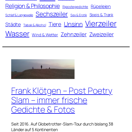
Religion & Philosophie
Rüpeleien
Ripostegedichte
Sechszeiler
Speis & Trank
Schlaf & Langeweile
Sex & Erotik
Vierzeiler
Unsinn
Tiere
Städte
Tabak & Alkohol
Wasser
Zweizeiler
Zehnzeiler
Wind & Wetter
Frank Klötgen – Post Poetry
Slam – immer frische
Gedichte & Fotos
Seit 2016. Auf Globetrotter-Slam-Tour durch bislang 38
Länder auf 5 Kontinenten