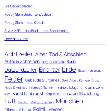
Die Oscarballaden
Poetry Slam Gedichte & Videos
Poetry Slam meets Klassik
SLAMMED! – das Buch – zum Sonderpreis!
Über den Autor
Achtzeiler
Alter, Tod & Abschied
Autor & Schreiben
Berlin
Berg, Fluss & Tal
Erde
Einakter
Dutzendzeiler
Essen
Fahrzeuge
Feuer
Gebäude & Urbanes
Geld, Arbeit, Karriere
Grusel
Krummzeiler
Haus & Heimat
Kindheit & Jugend
Internet & Technik
Kunst & Inbrunst
Liebe und Beziehung
Körperteile
Kuba
Luft
München
Mord & Totschlag
Marokko
Politik
Reisen
Pflanzen & Natur