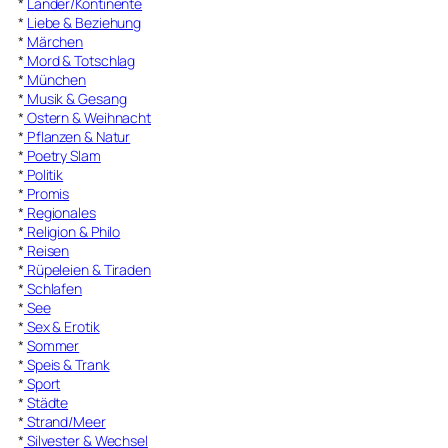
*
Länder/Kontinente
*
Liebe & Beziehung
*
Märchen
*
Mord & Totschlag
*
München
*
Musik & Gesang
*
Ostern & Weihnacht
*
Pflanzen & Natur
*
Poetry Slam
*
Politik
*
Promis
*
Regionales
*
Religion & Philo
*
Reisen
*
Rüpeleien & Tiraden
*
Schlafen
*
See
*
Sex & Erotik
*
Sommer
*
Speis & Trank
*
Sport
*
Städte
*
Strand/Meer
*
Silvester & Wechsel