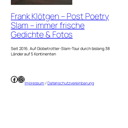
Frank Klötgen – Post Poetry
Slam – immer frische
Gedichte & Fotos
Seit 2016. Auf Globetrotter-Slam-Tour durch bislang 38
Länder auf 5 Kontinenten
Facebook
Instagram
Impressum
/
Datenschutzvereinbarung