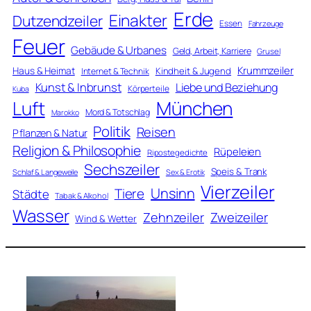
Erde
Einakter
Dutzendzeiler
Essen
Fahrzeuge
Feuer
Gebäude & Urbanes
Geld, Arbeit, Karriere
Grusel
Krummzeiler
Haus & Heimat
Kindheit & Jugend
Internet & Technik
Kunst & Inbrunst
Liebe und Beziehung
Körperteile
Kuba
Luft
München
Mord & Totschlag
Marokko
Politik
Reisen
Pflanzen & Natur
Religion & Philosophie
Rüpeleien
Ripostegedichte
Sechszeiler
Speis & Trank
Schlaf & Langeweile
Sex & Erotik
Vierzeiler
Unsinn
Tiere
Städte
Tabak & Alkohol
Wasser
Zweizeiler
Zehnzeiler
Wind & Wetter