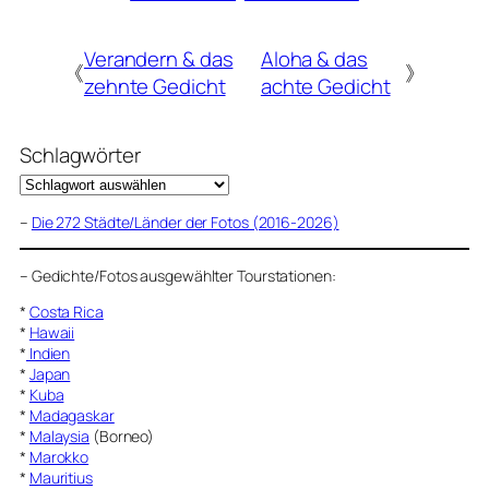
Verandern & das
Aloha & das
《
》
zehnte Gedicht
achte Gedicht
Schlagwörter
–
Die 272 Städte/Länder der Fotos (2016-2026)
–
Gedichte/Fotos ausgewählter Tourstationen:
*
Costa Rica
*
Hawaii
*
Indien
*
Japan
*
Kuba
*
Madagaskar
*
Malaysia
(Borneo)
*
Marokko
*
Mauritius