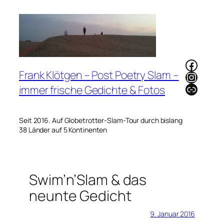
Zum
Inhalt
springen
Faceb
Frank Klötgen – Post Poetry Slam –
Instag
Link
immer frische Gedichte & Fotos
Seit 2016. Auf Globetrotter-Slam-Tour durch bislang
38 Länder auf 5 Kontinenten
Swim’n’Slam & das
neunte Gedicht
9. Januar 2016