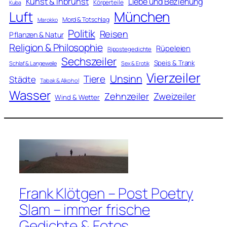
Kunst & Inbrunst
Liebe und Beziehung
Körperteile
Kuba
Luft
München
Mord & Totschlag
Marokko
Politik
Reisen
Pflanzen & Natur
Religion & Philosophie
Rüpeleien
Ripostegedichte
Sechszeiler
Speis & Trank
Schlaf & Langeweile
Sex & Erotik
Vierzeiler
Unsinn
Tiere
Städte
Tabak & Alkohol
Wasser
Zweizeiler
Zehnzeiler
Wind & Wetter
Frank Klötgen – Post Poetry
Slam – immer frische
Gedichte & Fotos