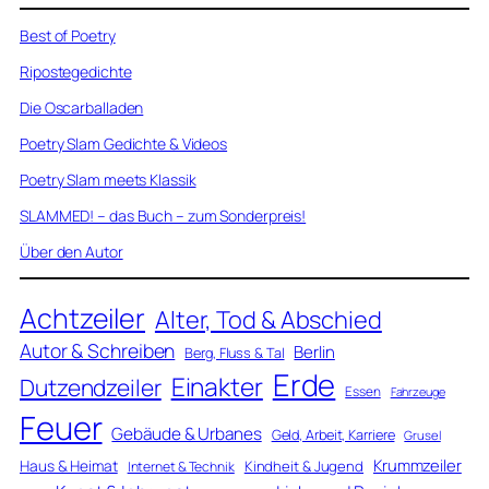
Best of Poetry
Ripostegedichte
Die Oscarballaden
Poetry Slam Gedichte & Videos
Poetry Slam meets Klassik
SLAMMED! – das Buch – zum Sonderpreis!
Über den Autor
Achtzeiler
Alter, Tod & Abschied
Autor & Schreiben
Berlin
Berg, Fluss & Tal
Erde
Einakter
Dutzendzeiler
Essen
Fahrzeuge
Feuer
Gebäude & Urbanes
Geld, Arbeit, Karriere
Grusel
Krummzeiler
Haus & Heimat
Kindheit & Jugend
Internet & Technik