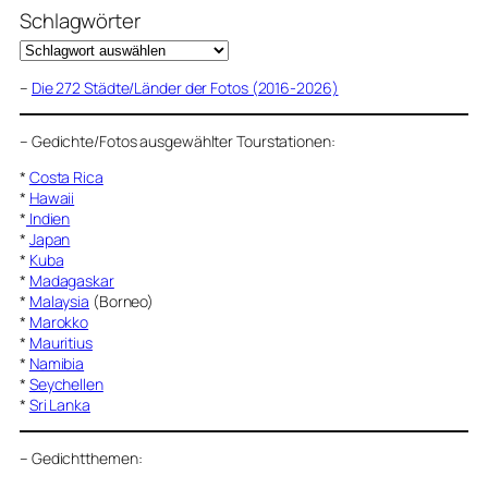
Schlagwörter
–
Die 272 Städte/Länder der Fotos (2016-2026)
–
Gedichte/Fotos ausgewählter Tourstationen:
*
Costa Rica
*
Hawaii
*
Indien
*
Japan
*
Kuba
*
Madagaskar
*
Malaysia
(Borneo)
*
Marokko
*
Mauritius
*
Namibia
*
Seychellen
*
Sri Lanka
–
Gedichtthemen
: