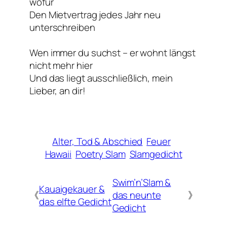
wofür
Den Mietvertrag jedes Jahr neu
unterschreiben
Wen immer du suchst – er wohnt längst
nicht mehr hier
Und das liegt ausschließlich, mein
Lieber, an dir!
Alter, Tod & Abschied
Feuer
Hawaii
Poetry Slam
Slamgedicht
Swim’n’Slam &
Kauaigekauer &
《
das neunte
》
das elfte Gedicht
Gedicht