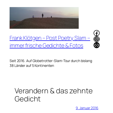
Zum
Inhalt
springen
Faceb
Frank Klötgen – Post Poetry Slam –
Instag
Link
immer frische Gedichte & Fotos
Seit 2016. Auf Globetrotter-Slam-Tour durch bislang
38 Länder auf 5 Kontinenten
Verandern & das zehnte
Gedicht
9. Januar 2016