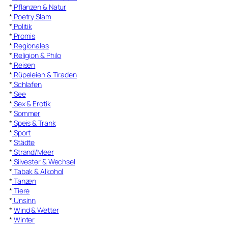
*
Pflanzen & Natur
*
Poetry Slam
*
Politik
*
Promis
*
Regionales
*
Religion & Philo
*
Reisen
*
Rüpeleien & Tiraden
*
Schlafen
*
See
*
Sex & Erotik
*
Sommer
*
Speis & Trank
*
Sport
*
Städte
*
Strand/Meer
*
Silvester & Wechsel
*
Tabak & Alkohol
*
Tanzen
*
Tiere
*
Unsinn
*
Wind & Wetter
*
Winter