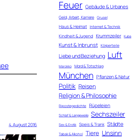
Feuer
Gebäude & Urbanes
Geld, Arbeit, Karriere
Grusel
Haus & Heimat
Internet & Technik
Krummzeiler
Kindheit & Jugend
Kuba
Kunst & Inbrunst
Körperteile
Luft
Liebe und Beziehung
see
Mord & Totschlag
Marokko
München
Pflanzen & Natur
Politik
Reisen
Religion & Philosophie
Rüpeleien
Ripostegedichte
Sechszeiler
Schlaf & Langeweile
Städte
4. August 2016
Speis & Trank
Sex & Erotik
Unsinn
Tiere
Tabak & Alkohol