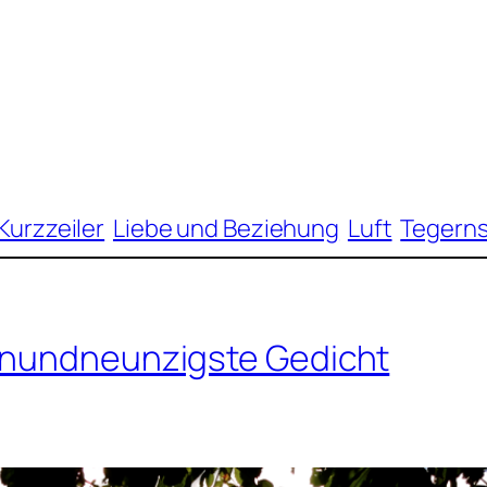
Kurzzeiler
Liebe und Beziehung
Luft
Tegern
einundneunzigste Gedicht