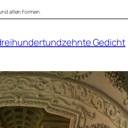
nd alten Formen.
 dreihundertundzehnte Gedicht