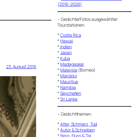
(2016-2026)
–
Gedichte/Fotos ausgewählter
Tourstationen:
*
Costa Rica
*
Hawaii
*
Indien
*
Japan
*
Kuba
*
Madagaskar
23. August 2016
*
Malaysia
(Borneo)
*
Marokko
*
Mauritius
*
Namibia
*
Seychellen
*
Sri Lanka
–
Gedichtthemen
:
*
Alter, Schmerz, Tod
*
Autor & Schreiben
*
Berg, Fluss & Tal