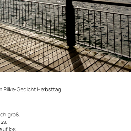
m Rilke-Gedicht
Herbsttag
sich groß.
uss,
auf los.