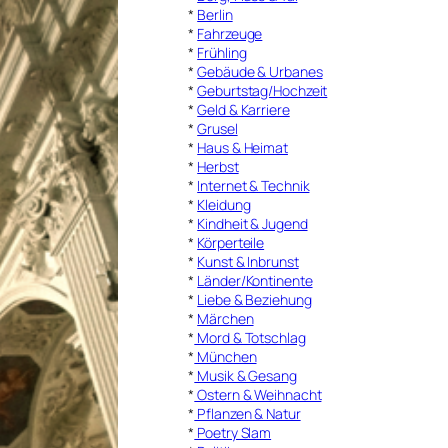
*
Berlin
*
Fahrzeuge
*
Frühling
*
Gebäude & Urbanes
*
Geburtstag/Hochzeit
*
Geld & Karriere
*
Grusel
*
Haus & Heimat
*
Herbst
*
Internet & Technik
*
Kleidung
*
Kindheit & Jugend
*
Körperteile
*
Kunst & Inbrunst
*
Länder/Kontinente
*
Liebe & Beziehung
*
Märchen
*
Mord & Totschlag
*
München
*
Musik & Gesang
*
Ostern & Weihnacht
*
Pflanzen & Natur
*
Poetry Slam