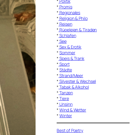
*
Politik
*
Promis
*
Regionales
*
Religion & Philo
*
Reisen
*
Rüpeleien & Tiraden
*
Schlafen
*
See
*
Sex & Erotik
*
Sommer
*
Speis & Trank
*
Sport
*
Städte
*
Strand/Meer
*
Silvester & Wechsel
*
Tabak & Alkohol
*
Tanzen
*
Tiere
*
Unsinn
*
Wind & Wetter
*
Winter
Best of Poetry