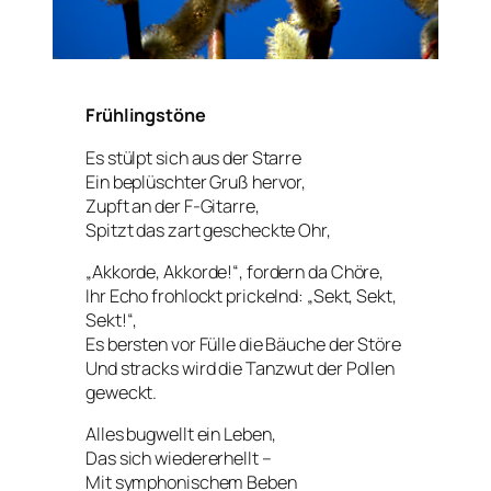
Frühlingstöne
Es stülpt sich aus der Starre
Ein beplüschter Gruß hervor,
Zupft an der F-Gitarre,
Spitzt das zart gescheckte Ohr,
„Akkorde, Akkorde!“, fordern da Chöre,
Ihr Echo frohlockt prickelnd: „Sekt, Sekt,
Sekt!“,
Es bersten vor Fülle die Bäuche der Störe
Und stracks wird die Tanzwut der Pollen
geweckt.
Alles bugwellt ein Leben,
Das sich wiedererhellt –
Mit symphonischem Beben