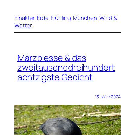
Einakter
Erde
Frühling
München
Wind &
Wetter
Märzblesse & das
zweitausenddreihundert
achtzigste Gedicht
13. März 2024