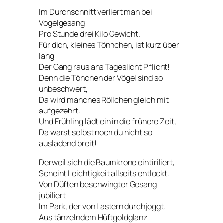
Im Durchschnitt verliert man bei
Vogelgesang
Pro Stunde drei Kilo Gewicht.
Für dich, kleines Tönnchen, ist kurz über
lang
Der Gang raus ans Tageslicht Pflicht!
Denn die Tönchen der Vögel sind so
unbeschwert,
Da wird manches Röllchen gleich mit
aufgezehrt.
Und Frühling lädt ein in die frühere Zeit,
Da warst selbst noch du nicht so
ausladend breit!
Derweil sich die Baumkrone eintiriliert,
Scheint Leichtigkeit allseits entlockt.
Von Düften beschwingter Gesang
jubiliert
Im Park, der von Lastern durchjoggt.
Aus tänzelndem Hüftgoldglanz