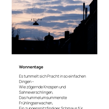
Wonnentage
Es tummelt sich Pracht in so einfachen
Dingen –
Wie zögernde Knospen und
Sahneverschlingen,
Das hummelumsummenste
Frühlingserwachen,
Ein zungenspitzfindiger Schmaus für