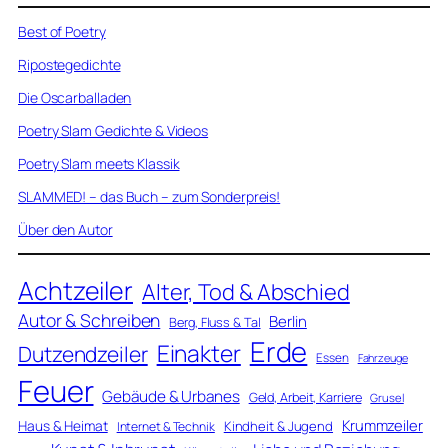
Best of Poetry
Ripostegedichte
Die Oscarballaden
Poetry Slam Gedichte & Videos
Poetry Slam meets Klassik
SLAMMED! – das Buch – zum Sonderpreis!
Über den Autor
Achtzeiler
Alter, Tod & Abschied
Autor & Schreiben
Berlin
Berg, Fluss & Tal
Erde
Einakter
Dutzendzeiler
Essen
Fahrzeuge
Feuer
Gebäude & Urbanes
Geld, Arbeit, Karriere
Grusel
Krummzeiler
Haus & Heimat
Kindheit & Jugend
Internet & Technik