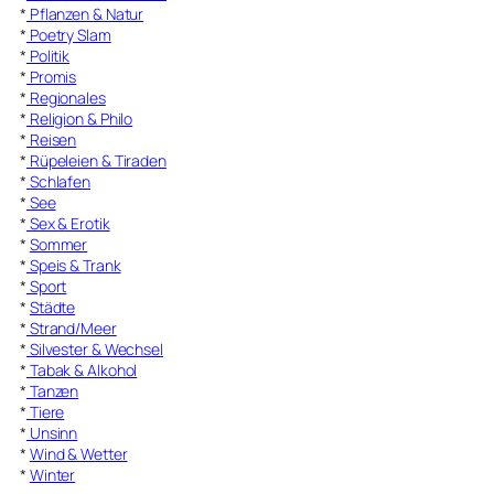
*
Pflanzen & Natur
*
Poetry Slam
*
Politik
*
Promis
*
Regionales
*
Religion & Philo
*
Reisen
*
Rüpeleien & Tiraden
*
Schlafen
*
See
*
Sex & Erotik
*
Sommer
*
Speis & Trank
*
Sport
*
Städte
*
Strand/Meer
*
Silvester & Wechsel
*
Tabak & Alkohol
*
Tanzen
*
Tiere
*
Unsinn
*
Wind & Wetter
*
Winter