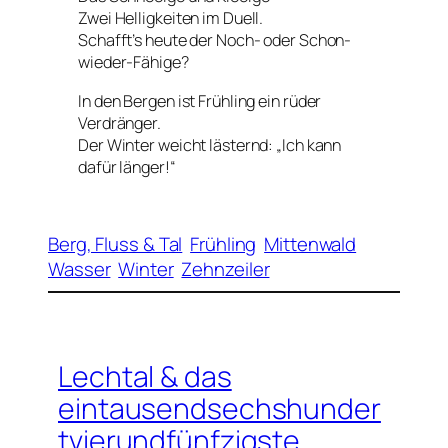
Zwei Helligkeiten im Duell.
Schafft’s heute der Noch- oder Schon-
wieder-Fähige?
In den Bergen ist Frühling ein rüder
Verdränger.
Der Winter weicht lästernd: „Ich kann
dafür länger!“
Berg, Fluss & Tal
Frühling
Mittenwald
Wasser
Winter
Zehnzeiler
Lechtal & das
eintausendsechshunder
tvierundfünfzigste