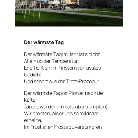
Der wärmste Tag
Der wärmste Tag im Jahr ist’s nicht
Allein ob der Temperatur.
Er erhellt ein im Finstern verfasstes
Gedicht
Und schert aus der Trott-Prozedur.
Der wärmste Tag ist Pionier nach der
Kälte
(andre werden ihn bald übertrumpfen).
Wir drohten, als er uns so mildsam
erhellte,
Im Frust allen Frosts zu versumpfen!