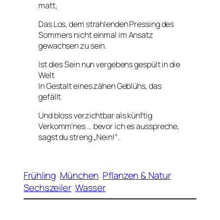
matt,
Das Los, dem strahlenden Pressing des
Sommers nicht einmal im Ansatz
gewachsen zu sein.
Ist dies Sein nun vergebens gespült in die
Welt
In Gestalt eines zähen Geblühs, das
gefällt
Und bloss verzichtbar als künftig
Verkomm’nes … bevor ich es ausspreche,
sagst du streng „Nein!“.
Frühling
München
Pflanzen & Natur
Sechszeiler
Wasser