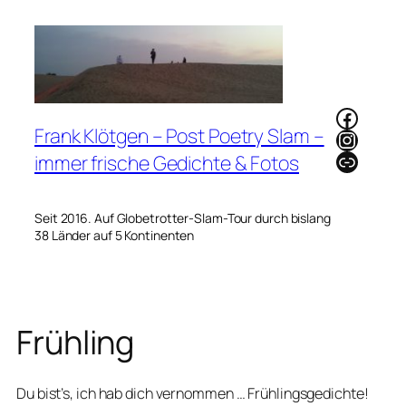
Zum
Inhalt
springen
Faceb
Frank Klötgen – Post Poetry Slam –
Instag
Link
immer frische Gedichte & Fotos
Seit 2016. Auf Globetrotter-Slam-Tour durch bislang
38 Länder auf 5 Kontinenten
Frühling
Du bist’s, ich hab dich vernommen … Frühlingsgedichte!