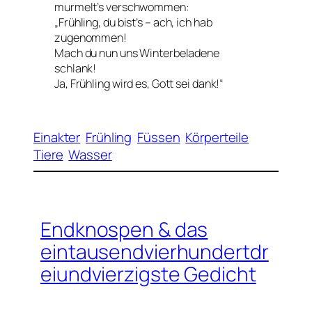
murmelt’s verschwommen:
„Frühling, du bist’s – ach, ich hab
zugenommen!
Mach du nun uns Winterbeladene
schlank!
Ja, Frühling wird es, Gott sei dank!“
Einakter
Frühling
Füssen
Körperteile
Tiere
Wasser
Endknospen & das
eintausendvierhundertdr
eiundvierzigste Gedicht