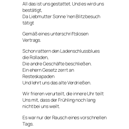
All das ist uns gestattet. Und es wird uns
bestätigt,
Da Liebmutter Sonne ’nen Blitzbesuch
tätigt
Gemäß eines unterschriftslosen
Vertrags.
Schon rattern den Ladenschlussblues
die Rolladen,
Die andre Geschäfte beschließen.
Ein ehern Gesetz zerrt an
Resteskapaden
Und lehrt uns das alte Verdrießen.
Wir frieren verurteilt, die innere Uhr teilt
Uns mit, dass der Frühling noch lang
nicht bei uns weilt.
Es war nur der Rausch eines vorschnellen
Tags.