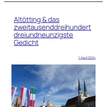
Altötting & das
zweitausenddreihundert
dreiundneunzigste
Gedicht
1. April 2024