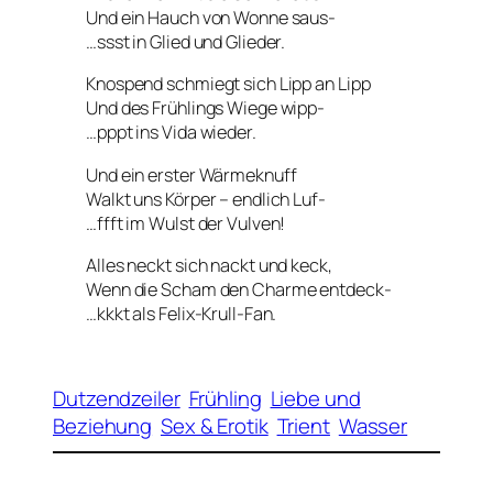
Und ein Hauch von Wonne saus-
…ssst in Glied und Glieder.
Knospend schmiegt sich Lipp an Lipp
Und des Frühlings Wiege wipp-
…pppt ins Vida wieder.
Und ein erster Wärmeknuff
Walkt uns Körper – endlich Luf-
…ffft im Wulst der Vulven!
Alles neckt sich nackt und keck,
Wenn die Scham den Charme entdeck-
…kkkt als Felix-Krull-Fan.
Dutzendzeiler
Frühling
Liebe und
Beziehung
Sex & Erotik
Trient
Wasser