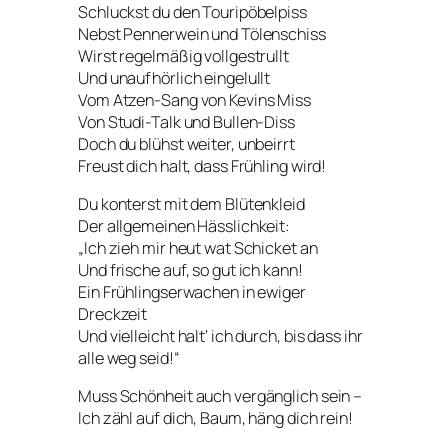
Schluckst du den Touripöbelpiss
Nebst Pennerwein und Tölenschiss
Wirst regelmäßig vollgestrullt
Und unaufhörlich eingelullt
Vom Atzen-Sang von Kevins Miss
Von Studi-Talk und Bullen-Diss
Doch du blühst weiter, unbeirrt
Freust dich halt, dass Frühling wird!
Du konterst mit dem Blütenkleid
Der allgemeinen Hässlichkeit:
„Ich zieh mir heut wat Schicket an
Und frische auf, so gut ich kann!
Ein Frühlingserwachen in ewiger
Dreckzeit
Und vielleicht halt‘ ich durch, bis dass ihr
alle weg seid!“
Muss Schönheit auch vergänglich sein –
Ich zähl auf dich, Baum, häng dich rein!