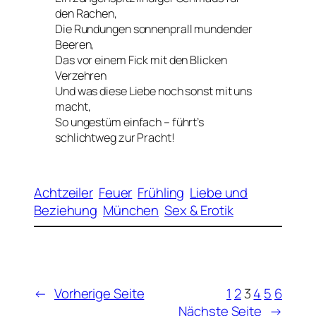
den Rachen,
Die Rundungen sonnenprall mundender
Beeren,
Das vor einem Fick mit den Blicken
Verzehren
Und was diese Liebe noch sonst mit uns
macht,
So ungestüm einfach – führt’s
schlichtweg zur Pracht!
Achtzeiler
Feuer
Frühling
Liebe und
Beziehung
München
Sex & Erotik
←
Vorherige Seite
1
2
3
4
5
6
Nächste Seite
→