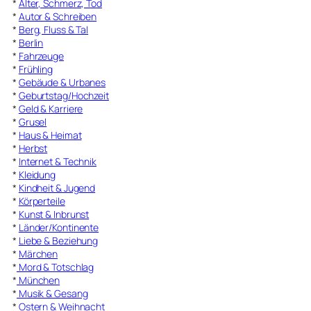
*
Alter, Schmerz, Tod
*
Autor & Schreiben
*
Berg, Fluss & Tal
*
Berlin
*
Fahrzeuge
*
Frühling
*
Gebäude & Urbanes
*
Geburtstag/Hochzeit
*
Geld & Karriere
*
Grusel
*
Haus & Heimat
*
Herbst
*
Internet & Technik
*
Kleidung
*
Kindheit & Jugend
*
Körperteile
*
Kunst & Inbrunst
*
Länder/Kontinente
*
Liebe & Beziehung
*
Märchen
*
Mord & Totschlag
*
München
*
Musik & Gesang
*
Ostern & Weihnacht