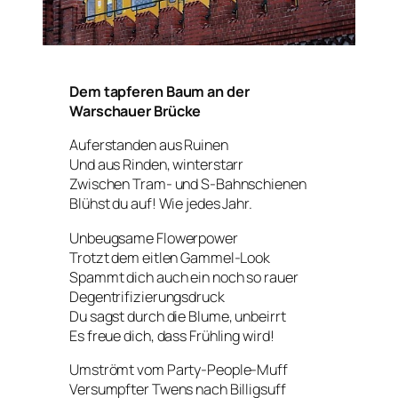
Dem tapferen Baum an der
Warschauer Brücke
Auferstanden aus Ruinen
Und aus Rinden, winterstarr
Zwischen Tram- und S-Bahnschienen
Blühst du auf! Wie jedes Jahr.
Unbeugsame Flowerpower
Trotzt dem eitlen Gammel-Look
Spammt dich auch ein noch so rauer
Degentrifizierungsdruck
Du sagst durch die Blume, unbeirrt
Es freue dich, dass Frühling wird!
Umströmt vom Party-People-Muff
Versumpfter Twens nach Billigsuff