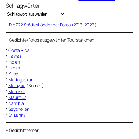
Schlagwörter
–
Die 272 Städte/Länder der Fotos (2016-2026)
–
Gedichte/Fotos ausgewählter Tourstationen:
*
Costa Rica
*
Hawaii
*
Indien
*
Japan
*
Kuba
*
Madagaskar
*
Malaysia
(Borneo)
*
Marokko
*
Mauritius
*
Namibia
*
Seychellen
*
Sri Lanka
–
Gedichtthemen
: