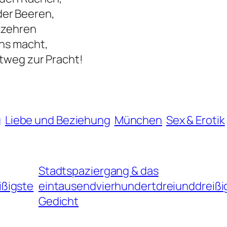
er Beeren,
erzehren
uns macht,
htweg zur Pracht!
g
Liebe und Beziehung
München
Sex & Erotik
Stadtspaziergang & das
ißigste
eintausendvierhundertdreiunddreißi
Gedicht