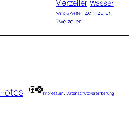
Vierzeiler
Wasser
Zehnzeiler
Wind & Wetter
Zweizeiler
Facebook
Instagram
 Fotos
Impressum
/
Datenschutzvereinbarung