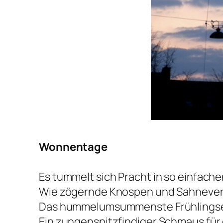
Wonnentage
Es tummelt sich Pracht in so einfach
Wie zögernde Knospen und Sahnever
Das hummelumsummenste Frühlings
Ein zungenspitzfindiger Schmaus für