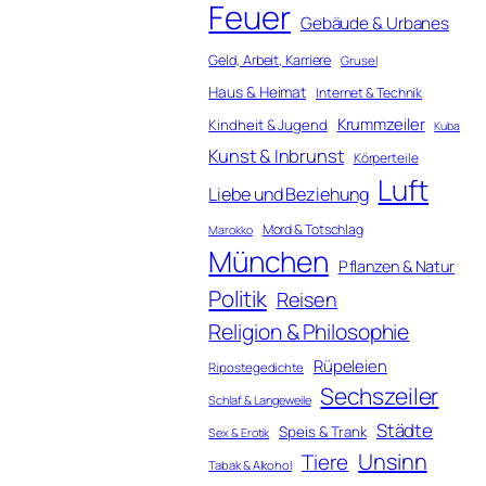
Feuer
Gebäude & Urbanes
Geld, Arbeit, Karriere
Grusel
Haus & Heimat
Internet & Technik
Krummzeiler
Kindheit & Jugend
Kuba
Kunst & Inbrunst
Körperteile
Luft
Liebe und Beziehung
Mord & Totschlag
Marokko
München
Pflanzen & Natur
Politik
Reisen
Religion & Philosophie
Rüpeleien
Ripostegedichte
Sechszeiler
Schlaf & Langeweile
Städte
Speis & Trank
Sex & Erotik
Unsinn
Tiere
Tabak & Alkohol