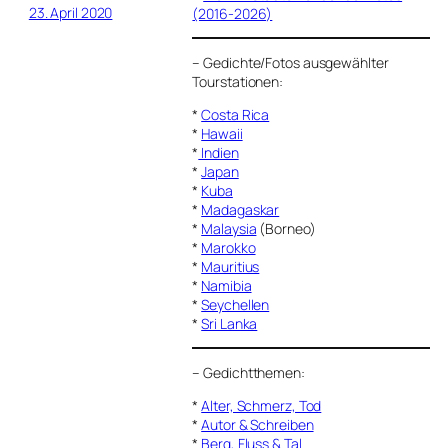
23. April 2020
(2016-2026)
–
Gedichte/Fotos ausgewählter
Tourstationen:
*
Costa Rica
*
Hawaii
*
Indien
*
Japan
*
Kuba
*
Madagaskar
*
Malaysia
(Borneo)
*
Marokko
*
Mauritius
*
Namibia
*
Seychellen
*
Sri Lanka
–
Gedichtthemen
:
*
Alter, Schmerz, Tod
*
Autor & Schreiben
*
Berg, Fluss & Tal