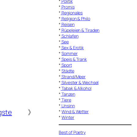
*
Politik
*
Promis
*
Regionales
*
Religion & Philo
*
Reisen
*
Rüpeleien & Tiraden
*
Schlafen
*
See
*
Sex & Erotik
*
Sommer
*
Speis & Trank
*
Sport
*
Städte
*
Strand/Meer
*
Silvester & Wechsel
*
Tabak & Alkohol
*
Tanzen
*
Tiere
*
Unsinn
gste
》
*
Wind & Wetter
*
Winter
Best of Poetry