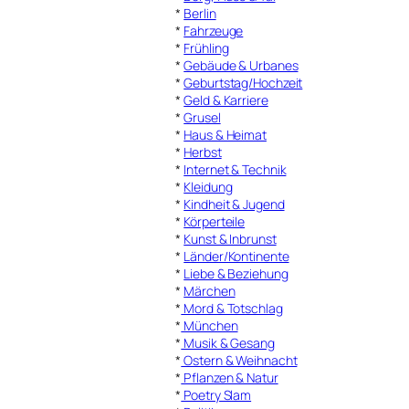
*
Berlin
*
Fahrzeuge
*
Frühling
*
Gebäude & Urbanes
*
Geburtstag/Hochzeit
*
Geld & Karriere
*
Grusel
*
Haus & Heimat
*
Herbst
*
Internet & Technik
*
Kleidung
*
Kindheit & Jugend
*
Körperteile
*
Kunst & Inbrunst
*
Länder/Kontinente
*
Liebe & Beziehung
*
Märchen
*
Mord & Totschlag
*
München
*
Musik & Gesang
*
Ostern & Weihnacht
*
Pflanzen & Natur
*
Poetry Slam