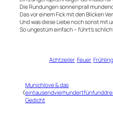
Die Rundungen sonnenprall mundend
Das vor einem Fick mit den Blicken V
Und was diese Liebe noch sonst mit 
So ungestüm einfach – führt’s schlic
Achtzeiler
Feuer
Frühlin
Munichlove & das
《
eintausendvierhundertfünfunddre
Gedicht