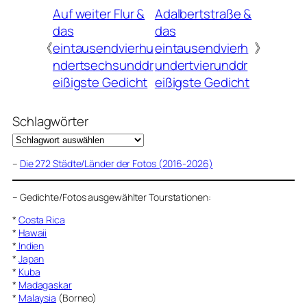
Auf weiter Flur &
Adalbertstraße &
das
das
《
eintausendvierhu
eintausendvierh
》
ndertsechsunddr
undertvierunddr
eißigste Gedicht
eißigste Gedicht
Schlagwörter
–
Die 272 Städte/Länder der Fotos (2016-2026)
–
Gedichte/Fotos ausgewählter Tourstationen:
*
Costa Rica
*
Hawaii
*
Indien
*
Japan
*
Kuba
*
Madagaskar
*
Malaysia
(Borneo)