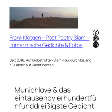
Zum
Inhalt
springen
Faceb
Frank Klötgen – Post Poetry Slam –
Instag
Link
immer frische Gedichte & Fotos
Seit 2016. Auf Globetrotter-Slam-Tour durch bislang
38 Länder auf 5 Kontinenten
Munichlove & das
eintausendvierhundertfü
nfunddreißigste Gedicht