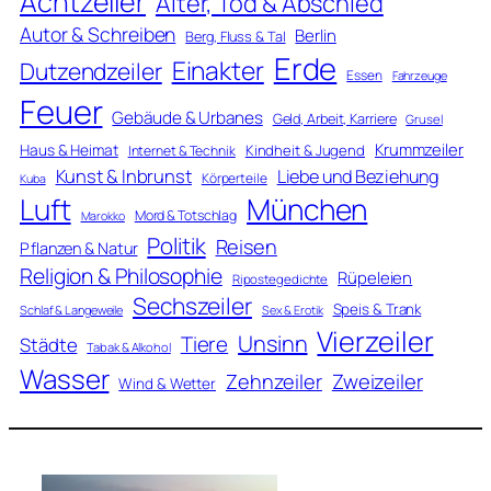
Achtzeiler
Alter, Tod & Abschied
Autor & Schreiben
Berlin
Berg, Fluss & Tal
Erde
Einakter
Dutzendzeiler
Essen
Fahrzeuge
Feuer
Gebäude & Urbanes
Geld, Arbeit, Karriere
Grusel
Krummzeiler
Haus & Heimat
Kindheit & Jugend
Internet & Technik
Kunst & Inbrunst
Liebe und Beziehung
Körperteile
Kuba
Luft
München
Mord & Totschlag
Marokko
Politik
Reisen
Pflanzen & Natur
Religion & Philosophie
Rüpeleien
Ripostegedichte
Sechszeiler
Speis & Trank
Schlaf & Langeweile
Sex & Erotik
Vierzeiler
Unsinn
Tiere
Städte
Tabak & Alkohol
Wasser
Zweizeiler
Zehnzeiler
Wind & Wetter