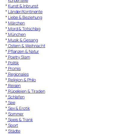
*
Körperteile
*
Kunst & Inbrunst
*
Länder/Kontinente
*
Liebe & Beziehung
*
Märchen
*
Mord & Totschlag
*
München
*
Musik & Gesang
*
Ostern & Weihnacht
*
Pflanzen & Natur
*
Poetry Slam
*
Politik
*
Promis
*
Regionales
*
Religion & Philo
*
Reisen
*
Rüpeleien & Tiraden
*
Schlafen
*
See
*
Sex & Erotik
*
Sommer
*
Speis & Trank
*
Sport
*
Städte