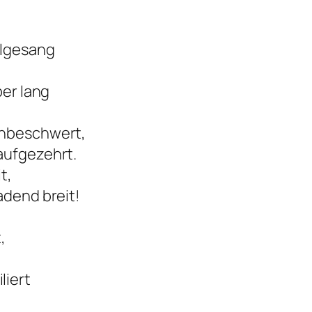
elgesang
ber lang
unbeschwert,
aufgezehrt.
t,
adend breit!
,
liert