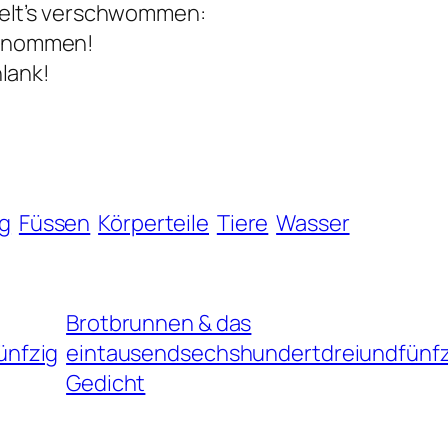
elt’s verschwommen:
ugenommen!
lank!
ng
Füssen
Körperteile
Tiere
Wasser
Brotbrunnen & das
ünfzig
eintausendsechshundertdreiundfünfz
Gedicht