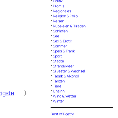
*
Politik
*
Promis
*
Regionales
*
Religion & Philo
*
Reisen
*
Rüpeleien & Tiraden
*
Schlafen
*
See
*
Sex & Erotik
*
Sommer
*
Speis & Trank
*
Sport
*
Städte
*
Strand/Meer
*
Silvester & Wechsel
*
Tabak & Alkohol
*
Tanzen
*
Tiere
*
Unsinn
igste
》
*
Wind & Wetter
*
Winter
Best of Poetry