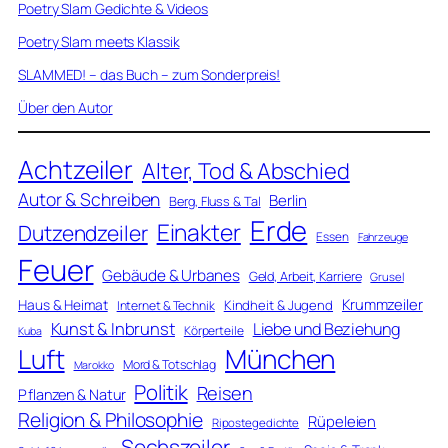
Poetry Slam Gedichte & Videos
Poetry Slam meets Klassik
SLAMMED! – das Buch – zum Sonderpreis!
Über den Autor
Achtzeiler
Alter, Tod & Abschied
Autor & Schreiben
Berlin
Berg, Fluss & Tal
Erde
Einakter
Dutzendzeiler
Essen
Fahrzeuge
Feuer
Gebäude & Urbanes
Geld, Arbeit, Karriere
Grusel
Krummzeiler
Haus & Heimat
Kindheit & Jugend
Internet & Technik
Kunst & Inbrunst
Liebe und Beziehung
Körperteile
Kuba
Luft
München
Mord & Totschlag
Marokko
Politik
Reisen
Pflanzen & Natur
Religion & Philosophie
Rüpeleien
Ripostegedichte
Sechszeiler