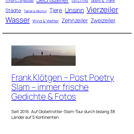
Speis & Trank
Schlaf & Langeweile
Sex & Erotik
Vierzeiler
Unsinn
Tiere
Städte
Tabak & Alkohol
Wasser
Zweizeiler
Zehnzeiler
Wind & Wetter
Frank Klötgen – Post Poetry
Slam – immer frische
Gedichte & Fotos
Seit 2016. Auf Globetrotter-Slam-Tour durch bislang 38
Länder auf 5 Kontinenten