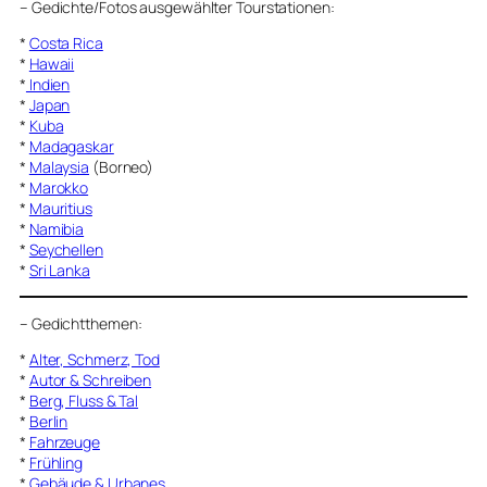
–
Gedichte/Fotos ausgewählter Tourstationen:
*
Costa Rica
*
Hawaii
*
Indien
*
Japan
*
Kuba
*
Madagaskar
*
Malaysia
(Borneo)
*
Marokko
*
Mauritius
*
Namibia
*
Seychellen
*
Sri Lanka
–
Gedichtthemen
:
*
Alter, Schmerz, Tod
*
Autor & Schreiben
*
Berg, Fluss & Tal
*
Berlin
*
Fahrzeuge
*
Frühling
*
Gebäude & Urbanes