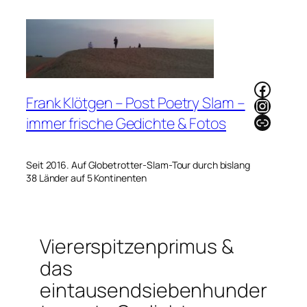
Zum
Inhalt
springen
Faceb
Frank Klötgen – Post Poetry Slam –
Instag
Link
immer frische Gedichte & Fotos
Seit 2016. Auf Globetrotter-Slam-Tour durch bislang
38 Länder auf 5 Kontinenten
Viererspitzenprimus &
das
eintausendsiebenhunder