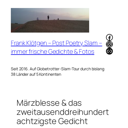
Zum
Inhalt
springen
Faceb
Frank Klötgen – Post Poetry Slam –
Instag
Link
immer frische Gedichte & Fotos
Seit 2016. Auf Globetrotter-Slam-Tour durch bislang
38 Länder auf 5 Kontinenten
Märzblesse & das
zweitausenddreihundert
achtzigste Gedicht