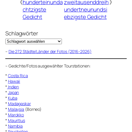
《
hunderteinunda
zweitausenddreih
》
chtzigste
undertneunundsi
Gedicht
ebzigste Gedicht
Schlagwörter
–
Die 272 Städte/Länder der Fotos (2016-2026)
–
Gedichte/Fotos ausgewählter Tourstationen:
*
Costa Rica
*
Hawaii
*
Indien
*
Japan
*
Kuba
*
Madagaskar
*
Malaysia
(Borneo)
*
Marokko
*
Mauritius
*
Namibia
*
Seychellen