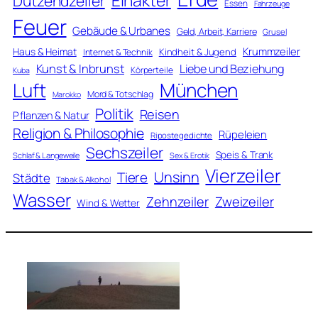
Einakter
Dutzendzeiler
Essen
Fahrzeuge
Feuer
Gebäude & Urbanes
Geld, Arbeit, Karriere
Grusel
Krummzeiler
Haus & Heimat
Kindheit & Jugend
Internet & Technik
Kunst & Inbrunst
Liebe und Beziehung
Körperteile
Kuba
Luft
München
Mord & Totschlag
Marokko
Politik
Reisen
Pflanzen & Natur
Religion & Philosophie
Rüpeleien
Ripostegedichte
Sechszeiler
Speis & Trank
Schlaf & Langeweile
Sex & Erotik
Vierzeiler
Unsinn
Tiere
Städte
Tabak & Alkohol
Wasser
Zweizeiler
Zehnzeiler
Wind & Wetter