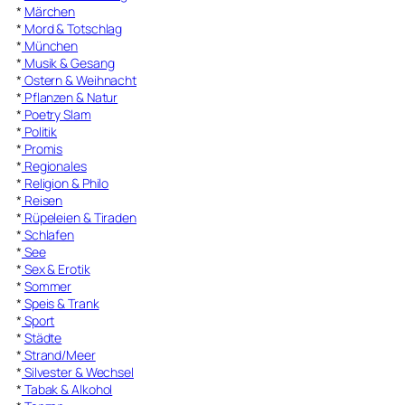
*
Märchen
*
Mord & Totschlag
*
München
*
Musik & Gesang
*
Ostern & Weihnacht
*
Pflanzen & Natur
*
Poetry Slam
*
Politik
*
Promis
*
Regionales
*
Religion & Philo
*
Reisen
*
Rüpeleien & Tiraden
*
Schlafen
*
See
*
Sex & Erotik
*
Sommer
*
Speis & Trank
*
Sport
*
Städte
*
Strand/Meer
*
Silvester & Wechsel
*
Tabak & Alkohol