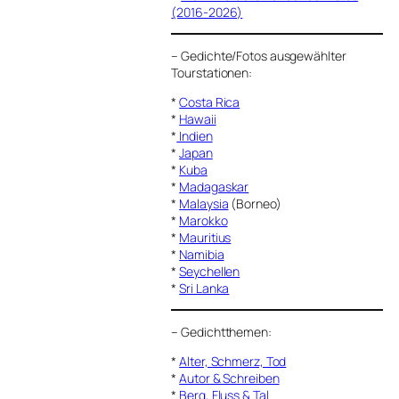
(2016-2026)
–
Gedichte/Fotos ausgewählter
Tourstationen:
*
Costa Rica
*
Hawaii
*
Indien
*
Japan
*
Kuba
*
Madagaskar
*
Malaysia
(Borneo)
*
Marokko
*
Mauritius
*
Namibia
*
Seychellen
*
Sri Lanka
–
Gedichtthemen
:
*
Alter, Schmerz, Tod
.
*
Autor & Schreiben
*
Berg, Fluss & Tal