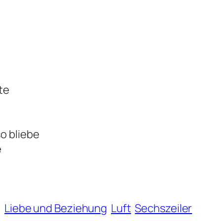
te
o bliebe
e
g
Liebe und Beziehung
Luft
Sechszeiler