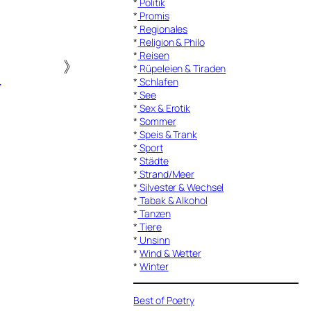
*
Politik
*
Promis
*
Regionales
*
Religion & Philo
*
Reisen
》
*
Rüpeleien & Tiraden
t
*
Schlafen
*
See
*
Sex & Erotik
*
Sommer
*
Speis & Trank
*
Sport
*
Städte
*
Strand/Meer
*
Silvester & Wechsel
*
Tabak & Alkohol
*
Tanzen
*
Tiere
*
Unsinn
*
Wind & Wetter
*
Winter
Best of Poetry