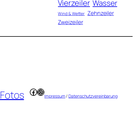
Vierzeiler
Wasser
Zehnzeiler
Wind & Wetter
Zweizeiler
Facebook
Instagram
 Fotos
Impressum
/
Datenschutzvereinbarung