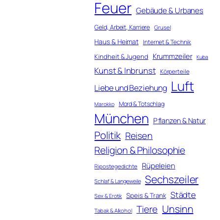
Feuer
Gebäude & Urbanes
Geld, Arbeit, Karriere
Grusel
Haus & Heimat
Internet & Technik
Krummzeiler
Kindheit & Jugend
Kuba
Kunst & Inbrunst
Körperteile
Luft
Liebe und Beziehung
Mord & Totschlag
Marokko
München
Pflanzen & Natur
Politik
Reisen
Religion & Philosophie
Rüpeleien
Ripostegedichte
Sechszeiler
Schlaf & Langeweile
Städte
Speis & Trank
Sex & Erotik
Unsinn
Tiere
Tabak & Alkohol