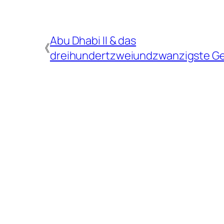
Abu Dhabi II & das
《
dreihundertzweiundzwanzigste Ge