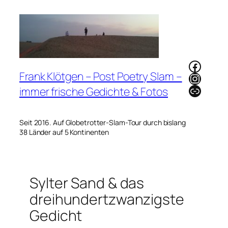
Zum
Inhalt
springen
Faceb
Frank Klötgen – Post Poetry Slam –
Instag
Link
immer frische Gedichte & Fotos
Seit 2016. Auf Globetrotter-Slam-Tour durch bislang
38 Länder auf 5 Kontinenten
Sylter Sand & das
dreihundertzwanzigste
Gedicht