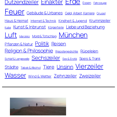
Erde
Einakter
Dutzendzeiler
Essen
Fahrzeuge
Feuer
Gebäude & Urbanes
Geld, Arbeit, Karriere
Grusel
Krummzeiler
Haus & Heimat
Kindheit & Jugend
Internet & Technik
Kunst & Inbrunst
Liebe und Beziehung
Körperteile
Kuba
Luft
München
Mord & Totschlag
Marokko
Politik
Reisen
Pflanzen & Natur
Religion & Philosophie
Rüpeleien
Ripostegedichte
Sechszeiler
Speis & Trank
Schlaf & Langeweile
Sex & Erotik
Vierzeiler
Unsinn
Tiere
Städte
Tabak & Alkohol
Wasser
Zweizeiler
Zehnzeiler
Wind & Wetter