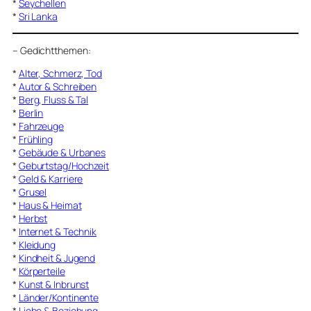
*
Seychellen
*
Sri Lanka
–
Gedichtthemen
:
*
Alter, Schmerz, Tod
*
Autor & Schreiben
*
Berg, Fluss & Tal
*
Berlin
*
Fahrzeuge
*
Frühling
*
Gebäude & Urbanes
*
Geburtstag/Hochzeit
*
Geld & Karriere
*
Grusel
*
Haus & Heimat
*
Herbst
*
Internet & Technik
*
Kleidung
*
Kindheit & Jugend
*
Körperteile
*
Kunst & Inbrunst
*
Länder/Kontinente
*
Liebe & Beziehung