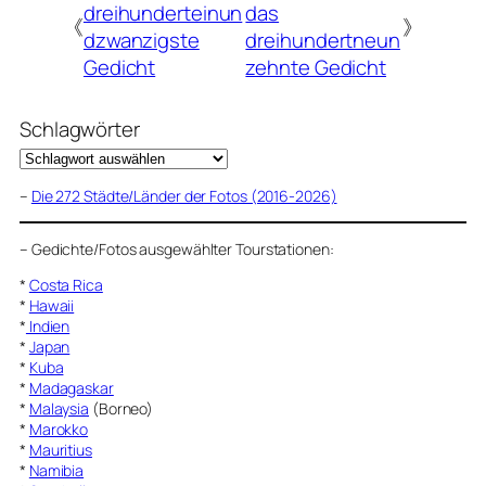
dreihunderteinun
das
《
》
dzwanzigste
dreihundertneun
Gedicht
zehnte Gedicht
Schlagwörter
–
Die 272 Städte/Länder der Fotos (2016-2026)
–
Gedichte/Fotos ausgewählter Tourstationen:
*
Costa Rica
*
Hawaii
*
Indien
*
Japan
*
Kuba
*
Madagaskar
*
Malaysia
(Borneo)
*
Marokko
*
Mauritius
*
Namibia