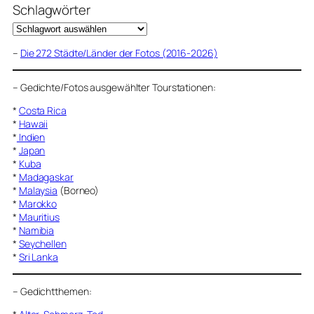
Schlagwörter
–
Die 272 Städte/Länder der Fotos (2016-2026)
–
Gedichte/Fotos ausgewählter Tourstationen:
*
Costa Rica
*
Hawaii
*
Indien
*
Japan
*
Kuba
*
Madagaskar
*
Malaysia
(Borneo)
*
Marokko
*
Mauritius
*
Namibia
*
Seychellen
*
Sri Lanka
–
Gedichtthemen
: