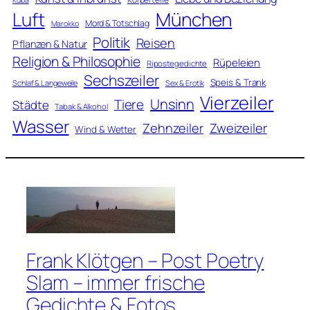
Kuba
Luft
München
Mord & Totschlag
Marokko
Politik
Reisen
Pflanzen & Natur
Religion & Philosophie
Rüpeleien
Ripostegedichte
Sechszeiler
Speis & Trank
Schlaf & Langeweile
Sex & Erotik
Vierzeiler
Unsinn
Tiere
Städte
Tabak & Alkohol
Wasser
Zweizeiler
Zehnzeiler
Wind & Wetter
Frank Klötgen – Post Poetry
Slam – immer frische
Gedichte & Fotos