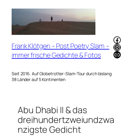
Zum
Inhalt
springen
Faceb
Frank Klötgen – Post Poetry Slam –
Instag
Link
immer frische Gedichte & Fotos
Seit 2016. Auf Globetrotter-Slam-Tour durch bislang
38 Länder auf 5 Kontinenten
Abu Dhabi II & das
dreihundertzweiundzwa
nzigste Gedicht