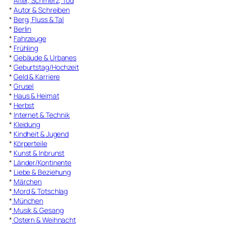
*
Alter, Schmerz, Tod
*
Autor & Schreiben
*
Berg, Fluss & Tal
*
Berlin
*
Fahrzeuge
*
Frühling
*
Gebäude & Urbanes
*
Geburtstag/Hochzeit
*
Geld & Karriere
*
Grusel
*
Haus & Heimat
*
Herbst
*
Internet & Technik
*
Kleidung
*
Kindheit & Jugend
*
Körperteile
*
Kunst & Inbrunst
*
Länder/Kontinente
*
Liebe & Beziehung
*
Märchen
*
Mord & Totschlag
*
München
*
Musik & Gesang
*
Ostern & Weihnacht