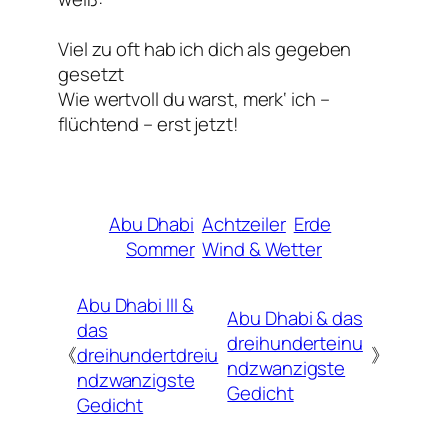
Viel zu oft hab ich dich als gegeben
gesetzt
Wie wertvoll du warst, merk‘ ich –
flüchtend – erst jetzt!
Abu Dhabi
Achtzeiler
Erde
Sommer
Wind & Wetter
Abu Dhabi III &
Abu Dhabi & das
das
dreihunderteinu
《
dreihundertdreiu
》
ndzwanzigste
ndzwanzigste
Gedicht
Gedicht