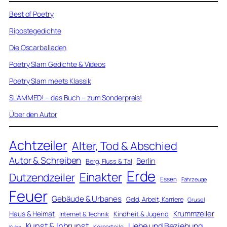
Best of Poetry
Ripostegedichte
Die Oscarballaden
Poetry Slam Gedichte & Videos
Poetry Slam meets Klassik
SLAMMED! – das Buch – zum Sonderpreis!
Über den Autor
Achtzeiler
Alter, Tod & Abschied
Autor & Schreiben
Berlin
Berg, Fluss & Tal
Erde
Einakter
Dutzendzeiler
Essen
Fahrzeuge
Feuer
Gebäude & Urbanes
Geld, Arbeit, Karriere
Grusel
Krummzeiler
Haus & Heimat
Kindheit & Jugend
Internet & Technik
Kunst & Inbrunst
Liebe und Beziehung
Körperteile