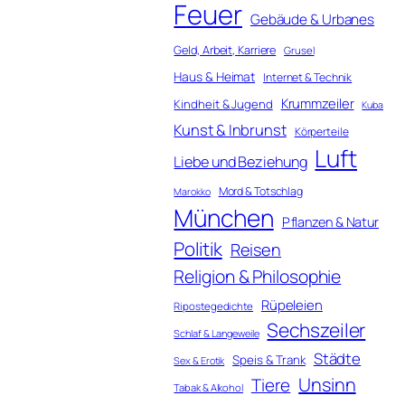
Feuer
Gebäude & Urbanes
Geld, Arbeit, Karriere
Grusel
Haus & Heimat
Internet & Technik
Krummzeiler
Kindheit & Jugend
Kuba
Kunst & Inbrunst
Körperteile
Luft
Liebe und Beziehung
Mord & Totschlag
Marokko
München
Pflanzen & Natur
Politik
Reisen
Religion & Philosophie
Rüpeleien
Ripostegedichte
Sechszeiler
Schlaf & Langeweile
Städte
Speis & Trank
Sex & Erotik
Unsinn
Tiere
Tabak & Alkohol