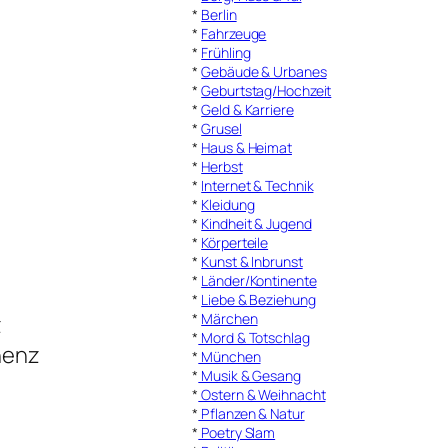
*
Berlin
*
Fahrzeuge
*
Frühling
*
Gebäude & Urbanes
*
Geburtstag/Hochzeit
*
Geld & Karriere
*
Grusel
*
Haus & Heimat
*
Herbst
*
Internet & Technik
*
Kleidung
*
Kindheit & Jugend
*
Körperteile
*
Kunst & Inbrunst
*
Länder/Kontinente
*
Liebe & Beziehung
*
Märchen
z
*
Mord & Totschlag
nenz
*
München
*
Musik & Gesang
*
Ostern & Weihnacht
*
Pflanzen & Natur
*
Poetry Slam