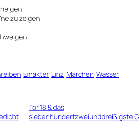
erneigen
’ne zu zeigen
schweigen
hreiben
Einakter
Linz
Märchen
Wasser
Tor 18 & das
edicht
siebenhundertzweiunddreißigste G