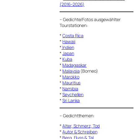
(2016-2026)
–
Gedichte/Fotos ausgewählter
Tourstationen:
*
Costa Rica
*
Hawaii
*
Indien
*
Japan
*
Kuba
*
Madagaskar
*
Malaysia
(Borneo)
*
Marokko
*
Mauritius
*
Namibia
*
Seychellen
*
Sri Lanka
–
Gedichtthemen
:
*
Alter, Schmerz, Tod
*
Autor & Schreiben
*
Berg, Fluss & Tal