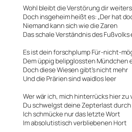
Wohl bleibt die Verstörung dir weiter
Doch insgeheim heißt es: „Der hat doch
Niemand kann sich wie die Zaren
Das schale Verständnis des Fußvolks
Es ist dein forschplump Für-nicht-mö
Dem üppig belipglossten Mündchen en
Doch diese Wiesen gibt’s nicht mehr
Und die Prärien sind waidlos leer
Wer wär ich, mich hinterrücks hier zu
Du schwelgst deine Zepterlast durch
Ich schmücke nur das letzte Wort
Im absolutistisch verbliebenen Hort