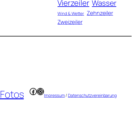
Vierzeiler
Wasser
Zehnzeiler
Wind & Wetter
Zweizeiler
Facebook
Instagram
 Fotos
Impressum
/
Datenschutzvereinbarung