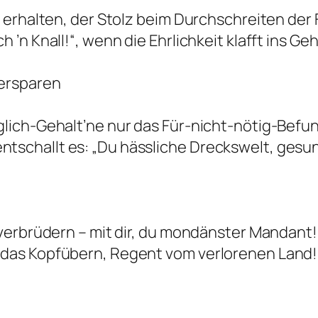
s erhalten, der Stolz beim Durchschreiten der 
 ’n Knall!“, wenn die Ehrlichkeit klafft ins Ge
 ersparen
glich-Gehalt’ne nur das Für-nicht-nötig-Befu
tschallt es: „Du hässliche Dreckswelt, gesu
 verbrüdern – mit dir, du mondänster Mandant!
 das Kopfübern, Regent vom verlorenen Land!