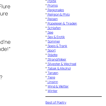
*
Politik
Flure
*
Promis
*
Regionales
hure
*
Religion & Philo
*
Reisen
*
Rüpeleien & Tiraden
*
Schlafen
*
See
*
Sex & Erotik
nd’ne
*
Sommer
*
Speis & Trank
nde!“
*
Sport
*
Städte
*
Strand/Meer
*
Silvester & Wechsel
*
Tabak & Alkohol
*
Tanzen
?
*
Tiere
*
Unsinn
*
Wind & Wetter
*
Winter
Best of Poetry