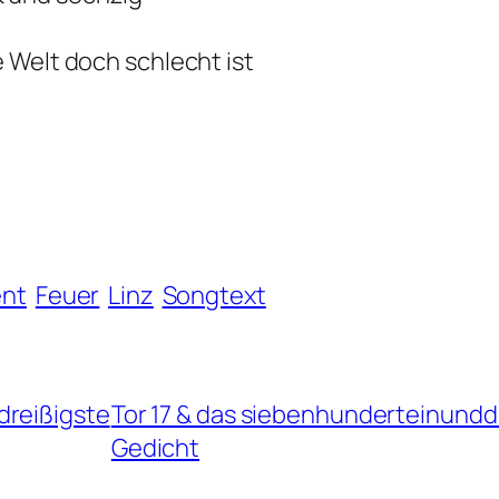
e Welt doch schlecht ist
nt
Feuer
Linz
Songtext
dreißigste
Tor 17 & das siebenhunderteinundd
Gedicht