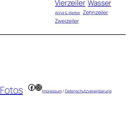
Vierzeiler
Wasser
Zehnzeiler
Wind & Wetter
Zweizeiler
Facebook
Instagram
 Fotos
Impressum
/
Datenschutzvereinbarung