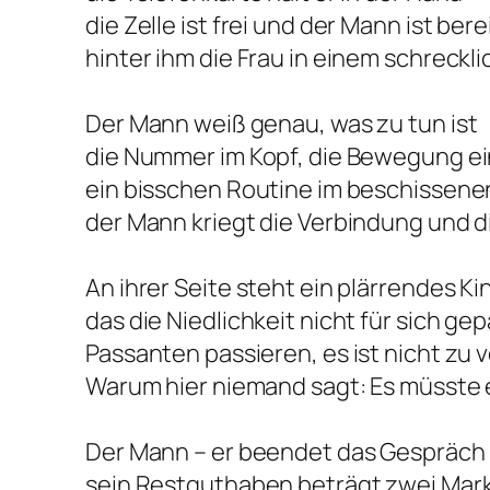
die Zelle ist frei und der Mann ist bere
hinter ihm die Frau in einem schreckli
Der Mann weiß genau, was zu tun ist
die Nummer im Kopf, die Bewegung ei
ein bisschen Routine im beschissen
der Mann kriegt die Verbindung und d
An ihrer Seite steht ein plärrendes Ki
das die Niedlichkeit nicht für sich ge
Passanten passieren, es ist nicht zu 
Warum hier niemand sagt: Es müsste
Der Mann – er beendet das Gespräch
sein Restguthaben beträgt zwei Mar