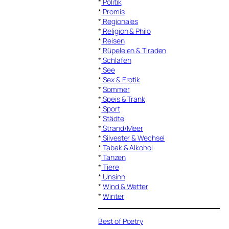
*
Politik
*
Promis
*
Regionales
*
Religion & Philo
*
Reisen
*
Rüpeleien & Tiraden
*
Schlafen
*
See
*
Sex & Erotik
*
Sommer
*
Speis & Trank
*
Sport
*
Städte
*
Strand/Meer
*
Silvester & Wechsel
*
Tabak & Alkohol
*
Tanzen
*
Tiere
*
Unsinn
*
Wind & Wetter
*
Winter
Best of Poetry