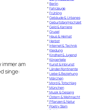
*
Berlin
*
Fahrzeuge
*
Frühling
*
Gebäude & Urbanes
*
Geburtstag/Hochzeit
*
Geld & Karriere
*
Grusel
*
Haus & Heimat
*
Herbst
*
Internet & Technik
*
Kleidung
*
Kindheit & Jugend
*
Körperteile
my immer am
*
Kunst & Inbrunst
*
Länder/Kontinente
ed singe:
*
Liebe & Beziehung
*
Märchen
*
Mord & Totschlag
*
München
*
Musik & Gesang
*
Ostern & Weihnacht
*
Pflanzen & Natur
*
Poetry Slam