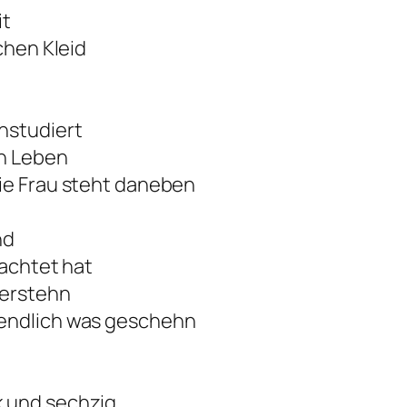
it
chen Kleid
nstudiert
en Leben
ie Frau steht daneben
nd
pachtet hat
verstehn
 endlich was geschehn
k und sechzig