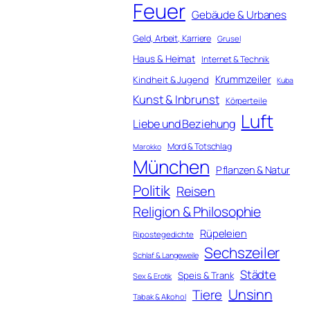
Feuer
Gebäude & Urbanes
Geld, Arbeit, Karriere
Grusel
Haus & Heimat
Internet & Technik
Krummzeiler
Kindheit & Jugend
Kuba
Kunst & Inbrunst
Körperteile
Luft
Liebe und Beziehung
Mord & Totschlag
Marokko
München
Pflanzen & Natur
Politik
Reisen
Religion & Philosophie
Rüpeleien
Ripostegedichte
Sechszeiler
Schlaf & Langeweile
Städte
Speis & Trank
Sex & Erotik
Unsinn
Tiere
Tabak & Alkohol