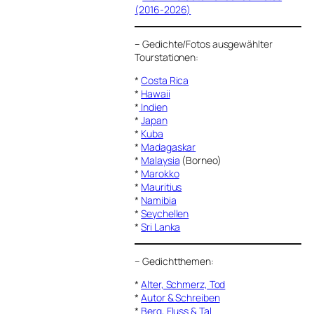
(2016-2026)
–
Gedichte/Fotos ausgewählter
Tourstationen:
*
Costa Rica
*
Hawaii
*
Indien
*
Japan
*
Kuba
*
Madagaskar
*
Malaysia
(Borneo)
*
Marokko
*
Mauritius
*
Namibia
*
Seychellen
*
Sri Lanka
–
Gedichtthemen
:
*
Alter, Schmerz, Tod
*
Autor & Schreiben
*
Berg, Fluss & Tal