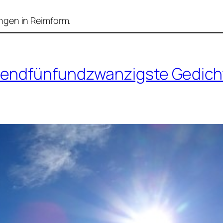
ngen in Reimform.
sendfünfundzwanzigste Gedich