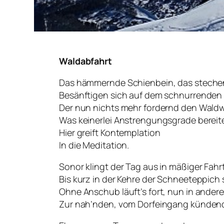
Waldabfahrt
Das hämmernde Schienbein, das steche
Besänftigen sich auf dem schnurrenden 
Der nun nichts mehr fordernd den Waldw
Was keinerlei Anstrengungsgrade bereite
Hier greift Kontemplation
In die Meditation.
Sonor klingt der Tag aus in mäßiger Fahrt
Bis kurz in der Kehre der Schneeteppich 
Ohne Anschub läuft’s fort, nun in andere
Zur nah’nden, vom Dorfeingang künden