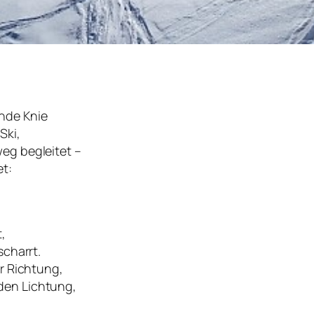
nde Knie
Ski,
eg begleitet –
t:
,
scharrt.
r Richtung,
den Lichtung,