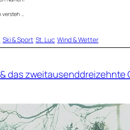
 versteh …
e
Ski & Sport
St. Luc
Wind & Wetter
k & das zweitausenddreizehnte 