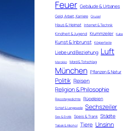
Feuer
Gebäude & Urbanes
Geld, Arbeit, Karriere
Grusel
Haus & Heimat
Internet & Technik
Krummzeiler
Kindheit & Jugend
Kuba
Kunst & Inbrunst
Körperteile
Luft
Liebe und Beziehung
Mord & Totschlag
Marokko
München
Pflanzen & Natur
Politik
Reisen
Religion & Philosophie
Rüpeleien
Ripostegedichte
Sechszeiler
Schlaf & Langeweile
Städte
Speis & Trank
Sex & Erotik
Unsinn
Tiere
Tabak & Alkohol