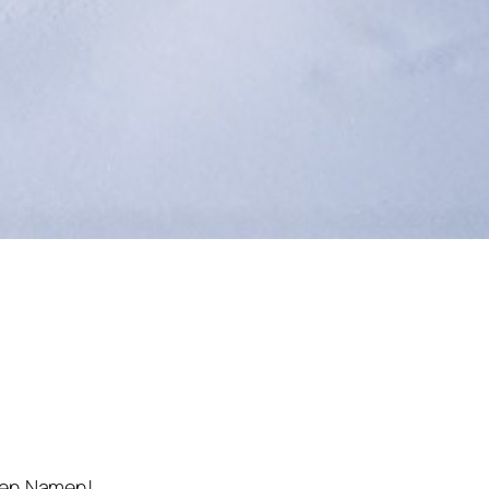
,
inen Namen!