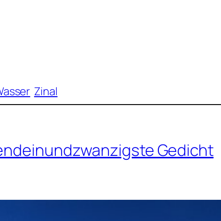
Wasser
Zinal
usendeinundzwanzigste Gedicht