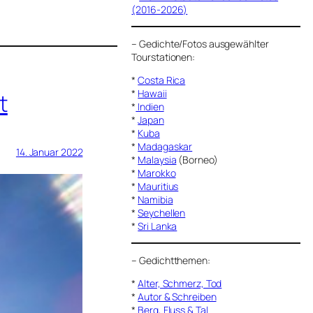
(2016-2026)
–
Gedichte/Fotos ausgewählter
Tourstationen:
*
Costa Rica
*
Hawaii
t
*
Indien
*
Japan
*
Kuba
*
Madagaskar
14. Januar 2022
*
Malaysia
(Borneo)
*
Marokko
*
Mauritius
*
Namibia
*
Seychellen
*
Sri Lanka
–
Gedichtthemen
:
*
Alter, Schmerz, Tod
*
Autor & Schreiben
*
Berg, Fluss & Tal