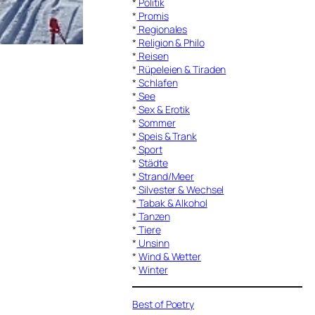
*
Politik
*
Promis
*
Regionales
*
Religion & Philo
*
Reisen
*
Rüpeleien & Tiraden
*
Schlafen
*
See
*
Sex & Erotik
*
Sommer
*
Speis & Trank
*
Sport
*
Städte
*
Strand/Meer
*
Silvester & Wechsel
*
Tabak & Alkohol
*
Tanzen
*
Tiere
*
Unsinn
*
Wind & Wetter
*
Winter
Best of Poetry