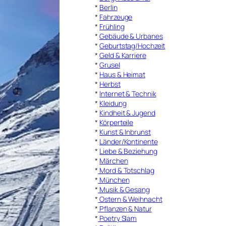
*
Berlin
*
Fahrzeuge
*
Frühling
*
Gebäude & Urbanes
*
Geburtstag/Hochzeit
*
Geld & Karriere
*
Grusel
*
Haus & Heimat
*
Herbst
*
Internet & Technik
*
Kleidung
*
Kindheit & Jugend
*
Körperteile
*
Kunst & Inbrunst
*
Länder/Kontinente
*
Liebe & Beziehung
*
Märchen
*
Mord & Totschlag
*
München
*
Musik & Gesang
*
Ostern & Weihnacht
*
Pflanzen & Natur
*
Poetry Slam