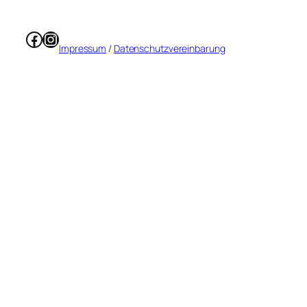
Facebook
Instagram
Impressum
/
Datenschutzvereinbarung