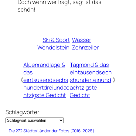
Doch wenn wer fragt, sag: Ist das
schön!
Ski & Sport
Wasser
Wendelstein
Zehnzeiler
Alpenrandlage &
Tagmond & das
das
eintausendsech
《
eintausendsechs
shunderteinund
》
hundertdreiundac
achtzigste
htzigste Gedicht
Gedicht
Schlagwörter
–
Die 272 Städte/Länder der Fotos (2016-2026)