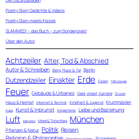
Die Oscarballaden
Poetry Slam Gedichte & Videos
Poetry Slam meets Klassik
SLAMMED! – das Buch – zum Sonderpreis!
Über den Autor
Achtzeiler
Alter, Tod & Abschied
Autor & Schreiben
Berlin
Berg, Fluss & Tal
Erde
Einakter
Dutzendzeiler
Essen
Fahrzeuge
Feuer
Gebäude & Urbanes
Geld, Arbeit, Karriere
Grusel
Krummzeiler
Haus & Heimat
Kindheit & Jugend
Internet & Technik
Kunst & Inbrunst
Liebe und Beziehung
Körperteile
Kuba
Luft
München
Mord & Totschlag
Marokko
Politik
Reisen
Pflanzen & Natur
Religion & Philosophie
Rüpeleien
Ripostegedichte