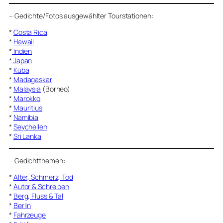
–
Gedichte/Fotos ausgewählter Tourstationen:
*
Costa Rica
*
Hawaii
*
Indien
*
Japan
*
Kuba
*
Madagaskar
*
Malaysia
(Borneo)
*
Marokko
*
Mauritius
*
Namibia
*
Seychellen
*
Sri Lanka
–
Gedichtthemen
:
*
Alter, Schmerz, Tod
*
Autor & Schreiben
*
Berg, Fluss & Tal
*
Berlin
*
Fahrzeuge