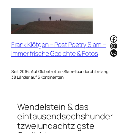
Zum
Inhalt
springen
Faceb
Frank Klötgen – Post Poetry Slam –
Instag
Link
immer frische Gedichte & Fotos
Seit 2016. Auf Globetrotter-Slam-Tour durch bislang
38 Länder auf 5 Kontinenten
Wendelstein & das
eintausendsechshunder
tzweiundachtzigste