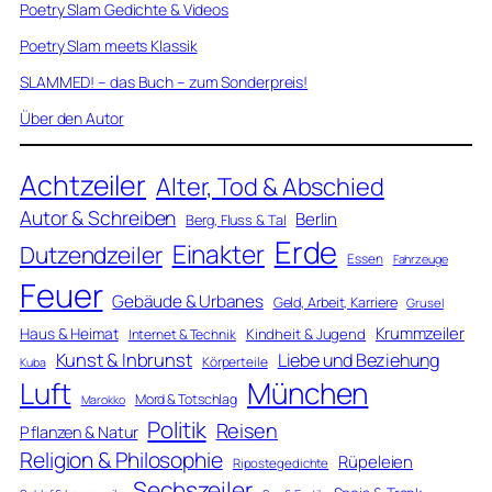
Poetry Slam Gedichte & Videos
Poetry Slam meets Klassik
SLAMMED! – das Buch – zum Sonderpreis!
Über den Autor
Achtzeiler
Alter, Tod & Abschied
Autor & Schreiben
Berlin
Berg, Fluss & Tal
Erde
Einakter
Dutzendzeiler
Essen
Fahrzeuge
Feuer
Gebäude & Urbanes
Geld, Arbeit, Karriere
Grusel
Krummzeiler
Haus & Heimat
Kindheit & Jugend
Internet & Technik
Kunst & Inbrunst
Liebe und Beziehung
Körperteile
Kuba
Luft
München
Mord & Totschlag
Marokko
Politik
Reisen
Pflanzen & Natur
Religion & Philosophie
Rüpeleien
Ripostegedichte
Sechszeiler