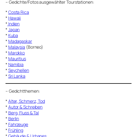
–
Gedichte/Fotos ausgewählter Tourstationen:
*
Costa Rica
*
Hawaii
*
Indien
*
Japan
*
Kuba
*
Madagaskar
*
Malaysia
(Borneo)
*
Marokko
*
Mauritius
*
Namibia
*
Seychellen
*
Sri Lanka
–
Gedichtthemen
:
*
Alter, Schmerz, Tod
*
Autor & Schreiben
*
Berg, Fluss & Tal
*
Berlin
*
Fahrzeuge
*
Frühling
*
Gebäude & Urbanes