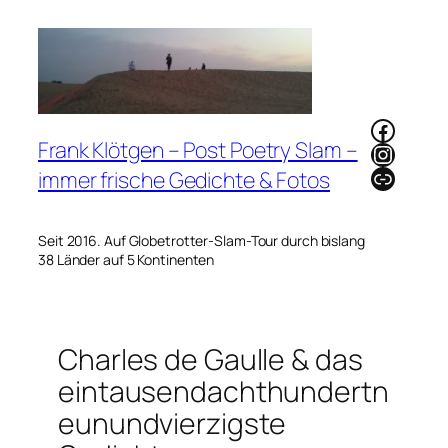
Zum
Inhalt
springen
Faceb
Frank Klötgen – Post Poetry Slam –
Instag
Link
immer frische Gedichte & Fotos
Seit 2016. Auf Globetrotter-Slam-Tour durch bislang
38 Länder auf 5 Kontinenten
Charles de Gaulle & das
eintausendachthundertn
eunundvierzigste