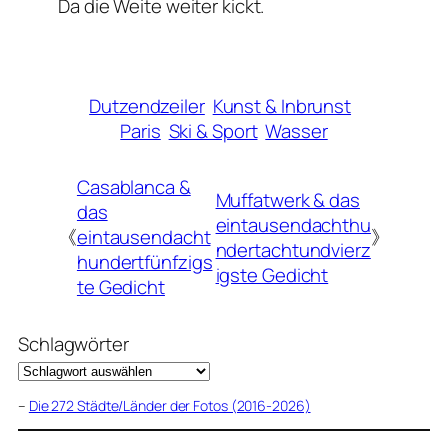
Da die Weite weiter kickt.
Dutzendzeiler
Kunst & Inbrunst
Paris
Ski & Sport
Wasser
Casablanca &
Muffatwerk & das
das
eintausendachthu
《
eintausendacht
》
ndertachtundvierz
hundertfünfzigs
igste Gedicht
te Gedicht
Schlagwörter
–
Die 272 Städte/Länder der Fotos (2016-2026)