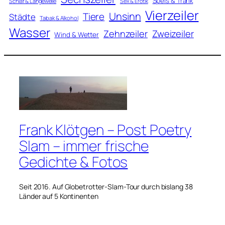
Speis & Trank
Schlaf & Langeweile
Sex & Erotik
Vierzeiler
Unsinn
Tiere
Städte
Tabak & Alkohol
Wasser
Zweizeiler
Zehnzeiler
Wind & Wetter
Frank Klötgen – Post Poetry
Slam – immer frische
Gedichte & Fotos
Seit 2016. Auf Globetrotter-Slam-Tour durch bislang 38
Länder auf 5 Kontinenten