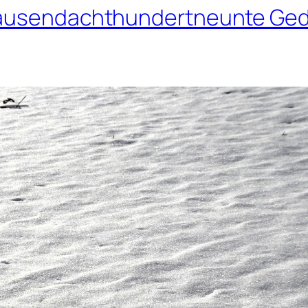
itausendachthundertneunte Ged