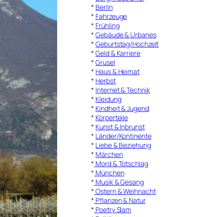
*
Berlin
*
Fahrzeuge
*
Frühling
*
Gebäude & Urbanes
*
Geburtstag/Hochzeit
*
Geld & Karriere
*
Grusel
*
Haus & Heimat
*
Herbst
*
Internet & Technik
*
Kleidung
*
Kindheit & Jugend
*
Körperteile
*
Kunst & Inbrunst
*
Länder/Kontinente
*
Liebe & Beziehung
*
Märchen
*
Mord & Totschlag
*
München
*
Musik & Gesang
*
Ostern & Weihnacht
*
Pflanzen & Natur
*
Poetry Slam