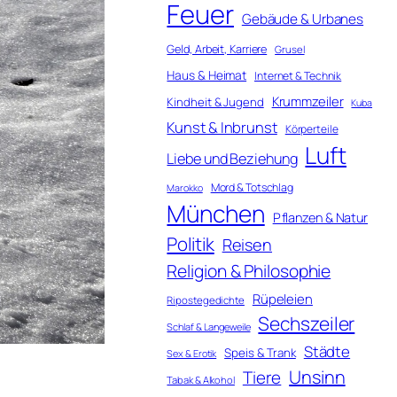
Feuer
Gebäude & Urbanes
Geld, Arbeit, Karriere
Grusel
Haus & Heimat
Internet & Technik
Krummzeiler
Kindheit & Jugend
Kuba
Kunst & Inbrunst
Körperteile
Luft
Liebe und Beziehung
Mord & Totschlag
Marokko
München
Pflanzen & Natur
Politik
Reisen
Religion & Philosophie
Rüpeleien
Ripostegedichte
Sechszeiler
Schlaf & Langeweile
Städte
Speis & Trank
Sex & Erotik
Unsinn
Tiere
Tabak & Alkohol