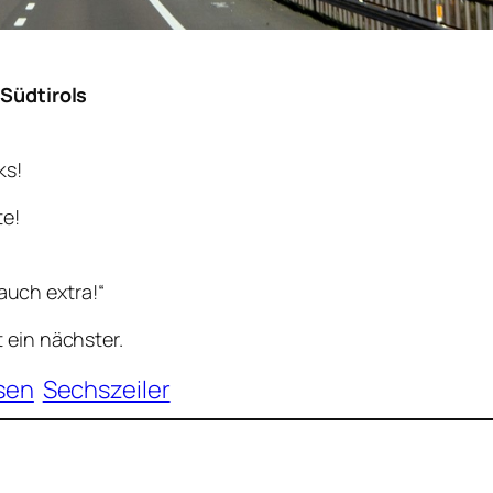
Südtirols
ks!
te!
 auch extra!“
 ein nächster.
sen
Sechszeiler