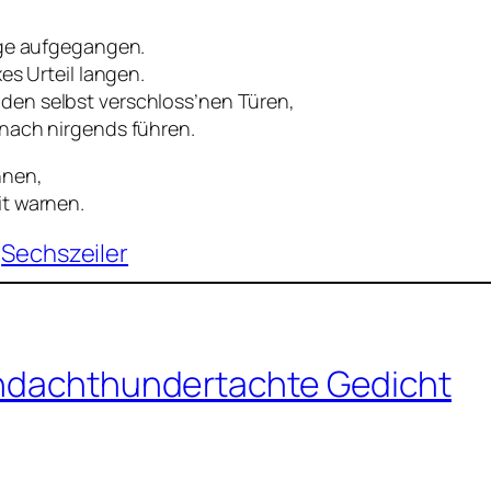
Enge aufgegangen.
es Urteil langen.
den selbst verschloss’nen Türen,
 nach nirgends führen.
hnen,
it warnen.
Sechszeiler
endachthundertachte Gedicht