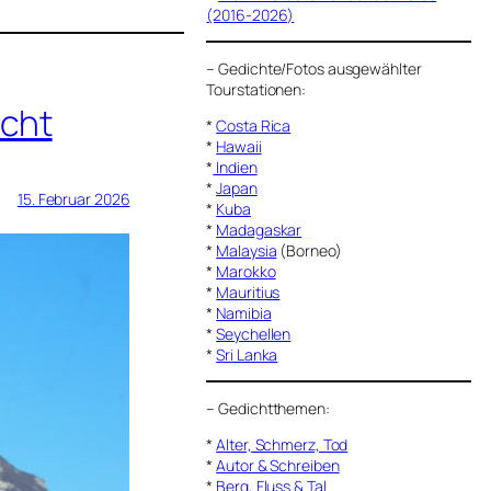
(2016-2026)
–
Gedichte/Fotos ausgewählter
Tourstationen:
cht
*
Costa Rica
*
Hawaii
*
Indien
*
Japan
15. Februar 2026
*
Kuba
*
Madagaskar
*
Malaysia
(Borneo)
*
Marokko
*
Mauritius
*
Namibia
*
Seychellen
*
Sri Lanka
–
Gedichtthemen
:
*
Alter, Schmerz, Tod
*
Autor & Schreiben
*
Berg, Fluss & Tal