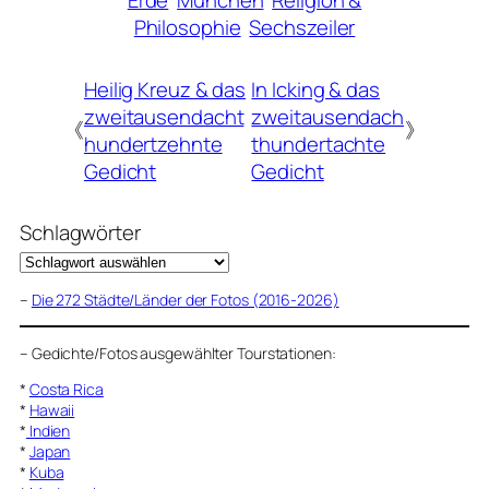
Erde
München
Religion &
Philosophie
Sechszeiler
Heilig Kreuz & das
In Icking & das
zweitausendacht
zweitausendach
《
》
hundertzehnte
thundertachte
Gedicht
Gedicht
Schlagwörter
–
Die 272 Städte/Länder der Fotos (2016-2026)
–
Gedichte/Fotos ausgewählter Tourstationen:
*
Costa Rica
*
Hawaii
*
Indien
*
Japan
*
Kuba