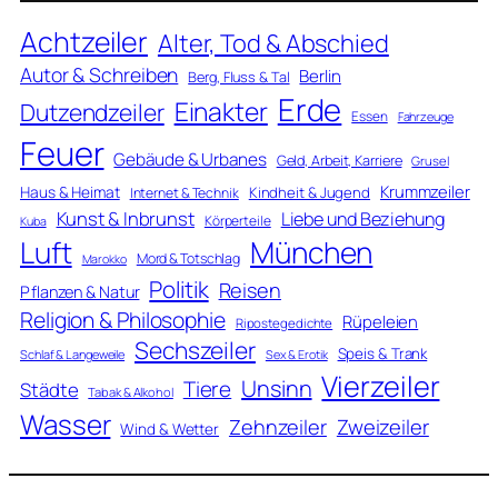
Achtzeiler
Alter, Tod & Abschied
Autor & Schreiben
Berlin
Berg, Fluss & Tal
Erde
Einakter
Dutzendzeiler
Essen
Fahrzeuge
Feuer
Gebäude & Urbanes
Geld, Arbeit, Karriere
Grusel
Krummzeiler
Haus & Heimat
Kindheit & Jugend
Internet & Technik
Kunst & Inbrunst
Liebe und Beziehung
Körperteile
Kuba
Luft
München
Mord & Totschlag
Marokko
Politik
Reisen
Pflanzen & Natur
Religion & Philosophie
Rüpeleien
Ripostegedichte
Sechszeiler
Speis & Trank
Schlaf & Langeweile
Sex & Erotik
Vierzeiler
Unsinn
Tiere
Städte
Tabak & Alkohol
Wasser
Zweizeiler
Zehnzeiler
Wind & Wetter