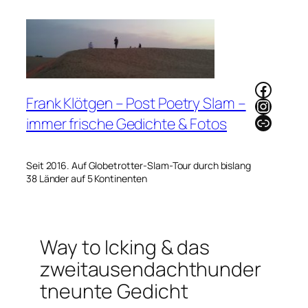
Zum
Inhalt
springen
Faceb
Frank Klötgen – Post Poetry Slam –
Instag
Link
immer frische Gedichte & Fotos
Seit 2016. Auf Globetrotter-Slam-Tour durch bislang
38 Länder auf 5 Kontinenten
Way to Icking & das
zweitausendachthunder
tneunte Gedicht