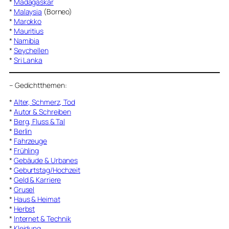
*
Madagaskar
*
Malaysia
(Borneo)
*
Marokko
*
Mauritius
*
Namibia
*
Seychellen
*
Sri Lanka
–
Gedichtthemen
:
*
Alter, Schmerz, Tod
*
Autor & Schreiben
*
Berg, Fluss & Tal
*
Berlin
*
Fahrzeuge
*
Frühling
*
Gebäude & Urbanes
*
Geburtstag/Hochzeit
*
Geld & Karriere
*
Grusel
*
Haus & Heimat
*
Herbst
*
Internet & Technik
*
Kleidung