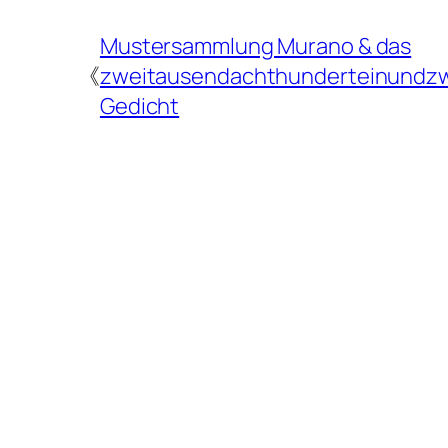
Mustersammlung Murano & das
《
zweitausendachthunderteinundz
Gedicht