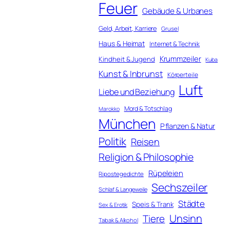
Feuer
Gebäude & Urbanes
Geld, Arbeit, Karriere
Grusel
Haus & Heimat
Internet & Technik
Krummzeiler
Kindheit & Jugend
Kuba
Kunst & Inbrunst
Körperteile
Luft
Liebe und Beziehung
Mord & Totschlag
Marokko
München
Pflanzen & Natur
Politik
Reisen
Religion & Philosophie
Rüpeleien
Ripostegedichte
Sechszeiler
Schlaf & Langeweile
Städte
Speis & Trank
Sex & Erotik
Unsinn
Tiere
Tabak & Alkohol