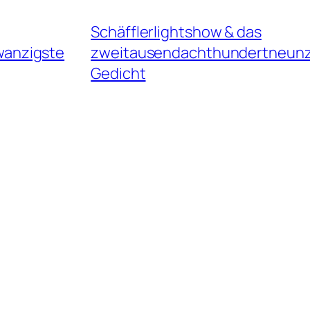
Schäfflerlightshow & das
wanzigste
zweitausendachthundertneun
Gedicht