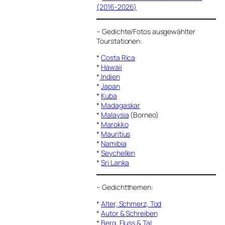
(2016-2026)
–
Gedichte/Fotos ausgewählter
Tourstationen:
*
Costa Rica
*
Hawaii
*
Indien
*
Japan
*
Kuba
*
Madagaskar
*
Malaysia
(Borneo)
*
Marokko
*
Mauritius
*
Namibia
*
Seychellen
*
Sri Lanka
–
Gedichtthemen
:
*
Alter, Schmerz, Tod
*
Autor & Schreiben
*
Berg, Fluss & Tal