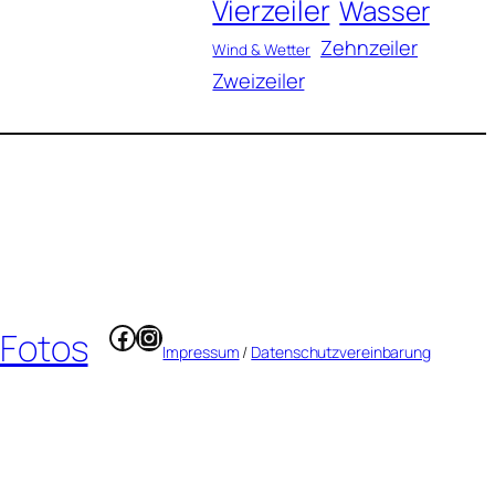
Vierzeiler
Wasser
Zehnzeiler
Wind & Wetter
Zweizeiler
Facebook
Instagram
 Fotos
Impressum
/
Datenschutzvereinbarung