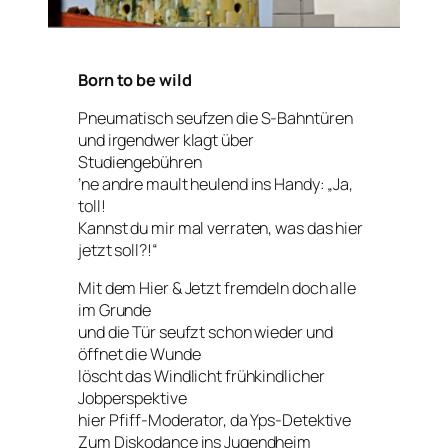
Born to be wild
Pneumatisch seufzen die S-Bahntüren
und irgendwer klagt über
Studiengebühren
’ne andre mault heulend ins Handy: „Ja,
toll!
Kannst du mir mal verraten, was das hier
jetzt soll?!“
Mit dem Hier & Jetzt fremdeln doch alle
im Grunde
und die Tür seufzt schon wieder und
öffnet die Wunde
löscht das Windlicht frühkindlicher
Jobperspektive
hier Pfiff-Moderator, da Yps-Detektive
Zum Diskodance ins Jugendheim