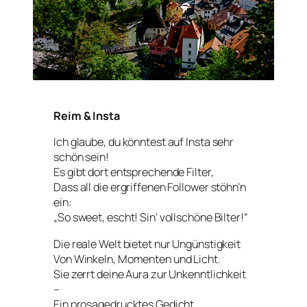
Reim & Insta
Ich glaube, du könntest auf Insta sehr
schön sein!
Es gibt dort entsprechende Filter,
Dass all die ergriffenen Follower stöhn’n
ein:
„So sweet, escht! Sin‘ vollschöne Bilter!“
Die reale Welt bietet nur Ungünstigkeit
Von Winkeln, Momenten und Licht.
Sie zerrt deine Aura zur Unkenntlichkeit
–
Ein prosagedrucktes Gedicht.