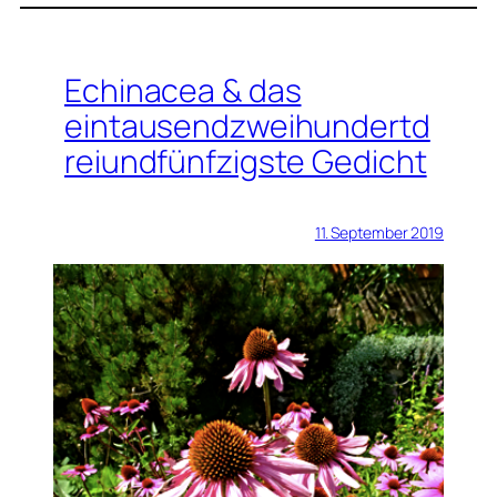
Echinacea & das
eintausendzweihundertd
reiundfünfzigste Gedicht
11. September 2019