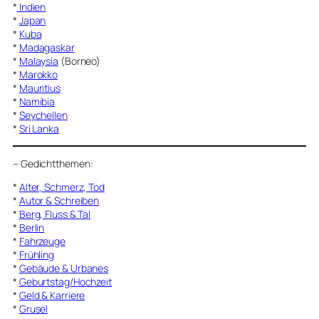
*
Indien
*
Japan
*
Kuba
*
Madagaskar
*
Malaysia
(Borneo)
*
Marokko
*
Mauritius
*
Namibia
*
Seychellen
*
Sri Lanka
–
Gedichtthemen
:
*
Alter, Schmerz, Tod
*
Autor & Schreiben
*
Berg, Fluss & Tal
*
Berlin
*
Fahrzeuge
*
Frühling
*
Gebäude & Urbanes
*
Geburtstag/Hochzeit
*
Geld & Karriere
*
Grusel