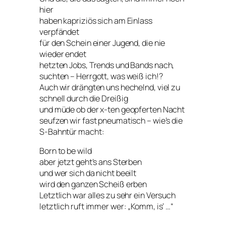
hier
haben kapriziös sich am Einlass
verpfändet
für den Schein einer Jugend, die nie
wieder endet
hetzten Jobs, Trends und Bands nach,
suchten – Herrgott, was weiß ich!?
Auch wir drängten uns hechelnd, viel zu
schnell durch die Dreißig
und müde ob der x-ten geopferten Nacht
seufzen wir fast pneumatisch – wie’s die
S-Bahntür macht:
Born to be wild
aber jetzt geht’s ans Sterben
und wer sich da nicht beeilt
wird den ganzen Scheiß erben
Letztlich war alles zu sehr ein Versuch
letztlich ruft immer wer: „Komm, is‘ …“