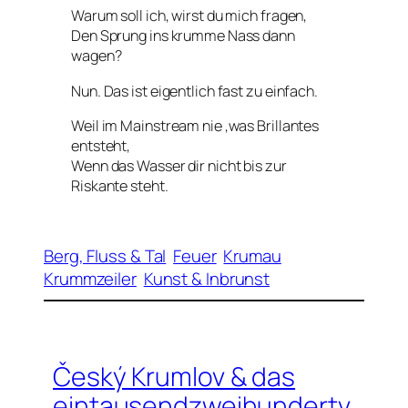
Warum soll ich, wirst du mich fragen,
Den Sprung ins krumme Nass dann
wagen?
Nun. Das ist eigentlich fast zu einfach.
Weil im Mainstream nie ‚was Brillantes
entsteht,
Wenn das Wasser dir nicht bis zur
Riskante steht.
Berg, Fluss & Tal
Feuer
Krumau
Krummzeiler
Kunst & Inbrunst
Český Krumlov & das
eintausendzweihundertv