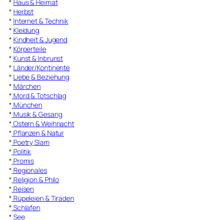
*
Haus & Heimat
*
Herbst
*
Internet & Technik
*
Kleidung
*
Kindheit & Jugend
*
Körperteile
*
Kunst & Inbrunst
*
Länder/Kontinente
*
Liebe & Beziehung
*
Märchen
*
Mord & Totschlag
*
München
*
Musik & Gesang
*
Ostern & Weihnacht
*
Pflanzen & Natur
*
Poetry Slam
*
Politik
*
Promis
*
Regionales
*
Religion & Philo
*
Reisen
*
Rüpeleien & Tiraden
*
Schlafen
*
See