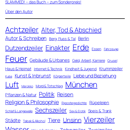
SLAMMED! – das Buch – zum Sonderpreis!
Über den Autor
Achtzeiler
Alter, Tod & Abschied
Autor & Schreiben
Berlin
Berg, Fluss & Tal
Erde
Einakter
Dutzendzeiler
Essen
Fahrzeuge
Feuer
Gebäude & Urbanes
Geld, Arbeit, Karriere
Grusel
Krummzeiler
Haus & Heimat
Kindheit & Jugend
Internet & Technik
Kunst & Inbrunst
Liebe und Beziehung
Körperteile
Kuba
Luft
München
Mord & Totschlag
Marokko
Politik
Reisen
Pflanzen & Natur
Religion & Philosophie
Rüpeleien
Ripostegedichte
Sechszeiler
Speis & Trank
Schlaf & Langeweile
Sex & Erotik
Vierzeiler
Unsinn
Tiere
Städte
Tabak & Alkohol
Wasser
Zweizeiler
Zehnzeiler