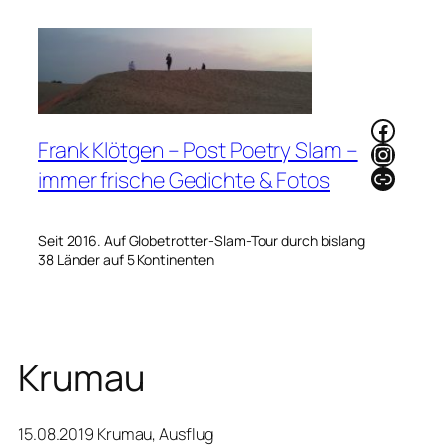
Zum
Inhalt
springen
Faceb
Frank Klötgen – Post Poetry Slam –
Instag
Link
immer frische Gedichte & Fotos
Seit 2016. Auf Globetrotter-Slam-Tour durch bislang
38 Länder auf 5 Kontinenten
Krumau
15.08.2019 Krumau, Ausflug