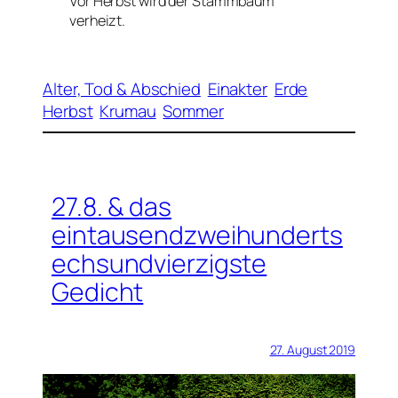
Vor Herbst wird der Stammbaum
verheizt.
Alter, Tod & Abschied
Einakter
Erde
Herbst
Krumau
Sommer
27.8. & das
eintausendzweihunderts
echsundvierzigste
Gedicht
27. August 2019