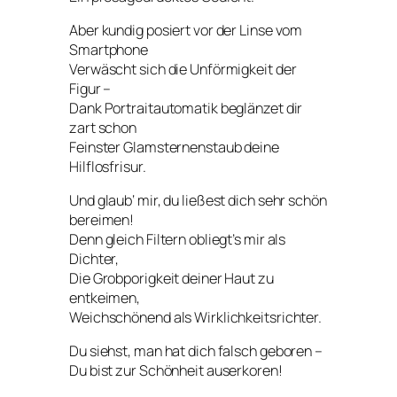
Aber kundig posiert vor der Linse vom
Smartphone
Verwäscht sich die Unförmigkeit der
Figur –
Dank Portraitautomatik beglänzet dir
zart schon
Feinster Glamsternenstaub deine
Hilflosfrisur.
Und glaub‘ mir, du ließest dich sehr schön
bereimen!
Denn gleich Filtern obliegt’s mir als
Dichter,
Die Grobporigkeit deiner Haut zu
entkeimen,
Weichschönend als Wirklichkeitsrichter.
Du siehst, man hat dich falsch geboren –
Du bist zur Schönheit auserkoren!