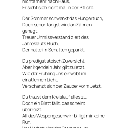
nichts mehr nach Haus,
Er sieht sich nicht mal in der Pflicht.
Der Sommer schwenkt das Hungertuch,
Doch schon längst wird an Zähnen
genagt.
Treuer Unmissverstand ziert des
Jahreslaufs Fluch,
Der hatte im Schatten geparkt.
Du predigst stoisch Zuversicht,
Aber irgendein Jahr gilt zuletzt.
Wie der Frühling uns einwebt im
einstfernen Licht,
Verschanzt sich der Zauber vorm Jetzt.
Du traust dem Kreislauf alles zu,
Doch ein Blatt fällt, das scheint
überreizt.
All das Wespengeschwirr billigt mir keine
Ruh.