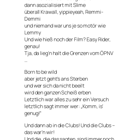
dann asozialisiert mit Slime
überall Krawall, yippieyeah, Remmi-
Demmi
und niemand war uns je so motör wie
Lemmy
Und wie hieß noch der Film? Easy Rider,
genau!
Tja, da lieg’n halt die Grenzen vom ÖPNV
…
Born to be wild
aber jetzt geht’s ans Sterben
und wer sich da nicht beeilt
wird den ganzen Scheiß erben
Letztlich war alles zu sehr ein Versuch
letztlich sagt immer wer: „Komm, is‘
genug!“
Und dann ab in die Clubs! Und die Clubs –
das war’n wir!
Und die, die das sagten, sind immer noch