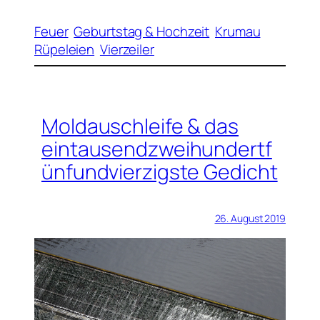
Feuer
Geburtstag & Hochzeit
Krumau
Rüpeleien
Vierzeiler
Moldauschleife & das
eintausendzweihundertf
ünfundvierzigste Gedicht
26. August 2019