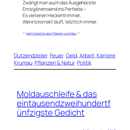
Zwängt man auch das Ausgeheckte
Emsig bremsend ins Perfekte –
Es verlieren Heckentrimmer,
Wenn’s korrekt läuft, letztlich immer.
–
–
Mehr Gedichte über Pflanzen und Natur
Dutzendzeiler
Feuer
Geld, Arbeit, Karriere
Krumau
Pflanzen & Natur
Politik
Moldauschleife & das
eintausendzweihundertf
ünfzigste Gedicht