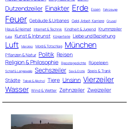
Erde
Einakter
Dutzendzeiler
Essen
Fahrzeuge
Feuer
Gebäude & Urbanes
Geld, Arbeit, Karriere
Grusel
Krummzeiler
Haus & Heimat
Kindheit & Jugend
Internet & Technik
Kunst & Inbrunst
Liebe und Beziehung
Körperteile
Kuba
Luft
München
Mord & Totschlag
Marokko
Politik
Reisen
Pflanzen & Natur
Religion & Philosophie
Rüpeleien
Ripostegedichte
Sechszeiler
Speis & Trank
Schlaf & Langeweile
Sex & Erotik
Vierzeiler
Unsinn
Tiere
Städte
Tabak & Alkohol
Wasser
Zweizeiler
Zehnzeiler
Wind & Wetter