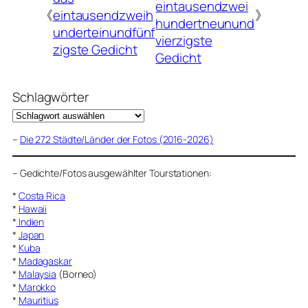
eintausendzwei
《
eintausendzweih
》
hundertneunund
underteinundfünf
vierzigste
zigste Gedicht
Gedicht
Schlagwörter
–
Die 272 Städte/Länder der Fotos (2016-2026)
–
Gedichte/Fotos ausgewählter Tourstationen:
*
Costa Rica
*
Hawaii
*
Indien
*
Japan
*
Kuba
*
Madagaskar
*
Malaysia
(Borneo)
*
Marokko
*
Mauritius