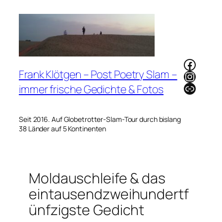
Zum
Inhalt
springen
Faceb
Frank Klötgen – Post Poetry Slam –
Instag
Link
immer frische Gedichte & Fotos
Seit 2016. Auf Globetrotter-Slam-Tour durch bislang
38 Länder auf 5 Kontinenten
Moldauschleife & das
eintausendzweihundertf
ünfzigste Gedicht