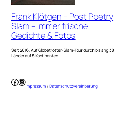
Frank Klötgen – Post Poetry
Slam – immer frische
Gedichte & Fotos
Seit 2016. Auf Globetrotter-Slam-Tour durch bislang 38
Länder auf 5 Kontinenten
Facebook
Instagram
Impressum
/
Datenschutzvereinbarung