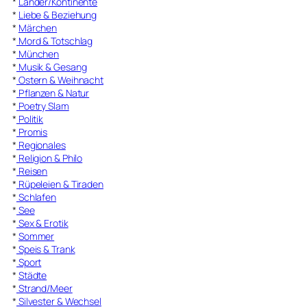
*
Länder/Kontinente
*
Liebe & Beziehung
*
Märchen
*
Mord & Totschlag
*
München
*
Musik & Gesang
*
Ostern & Weihnacht
*
Pflanzen & Natur
*
Poetry Slam
*
Politik
*
Promis
*
Regionales
*
Religion & Philo
*
Reisen
*
Rüpeleien & Tiraden
*
Schlafen
*
See
*
Sex & Erotik
*
Sommer
*
Speis & Trank
*
Sport
*
Städte
*
Strand/Meer
*
Silvester & Wechsel