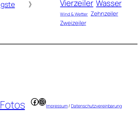
Vierzeiler
Wasser
igste
》
Zehnzeiler
Wind & Wetter
Zweizeiler
Facebook
Instagram
 Fotos
Impressum
/
Datenschutzvereinbarung