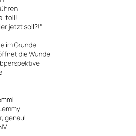
bühren
 toll!
r jetzt soll?!“
lle im Grunde
 öffnet die Wunde
Jobperspektive
e
Demmi
e Lemmy
r, genau!
PNV …