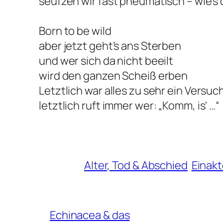
seufzen wir fast pneumatisch – wie’s
Born to be wild
aber jetzt geht’s ans Sterben
und wer sich da nicht beeilt
wird den ganzen Scheiß erben
Letztlich war alles zu sehr ein Versuc
letztlich ruft immer wer: „Komm, is‘ …“
Alter, Tod & Abschied
Einakt
Echinacea & das