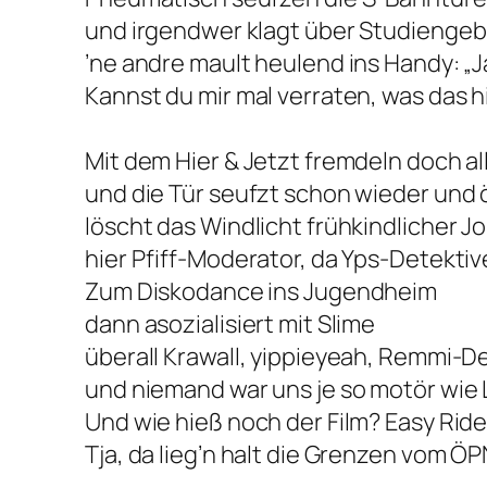
und irgendwer klagt über Studienge
’ne andre mault heulend ins Handy: „Ja,
Kannst du mir mal verraten, was das hie
Mit dem Hier & Jetzt fremdeln doch a
und die Tür seufzt schon wieder und
löscht das Windlicht frühkindlicher 
hier Pfiff-Moderator, da Yps-Detektiv
Zum Diskodance ins Jugendheim
dann asozialisiert mit Slime
überall Krawall, yippieyeah, Remmi-
und niemand war uns je so motör wi
Und wie hieß noch der Film? Easy Ride
Tja, da lieg’n halt die Grenzen vom Ö