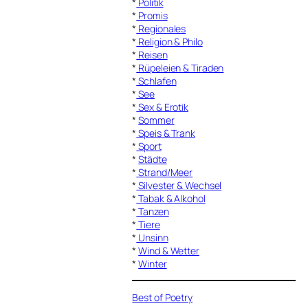
*
Politik
*
Promis
*
Regionales
*
Religion & Philo
*
Reisen
*
Rüpeleien & Tiraden
*
Schlafen
*
See
*
Sex & Erotik
*
Sommer
*
Speis & Trank
*
Sport
*
Städte
*
Strand/Meer
*
Silvester & Wechsel
*
Tabak & Alkohol
*
Tanzen
*
Tiere
*
Unsinn
*
Wind & Wetter
*
Winter
Best of Poetry