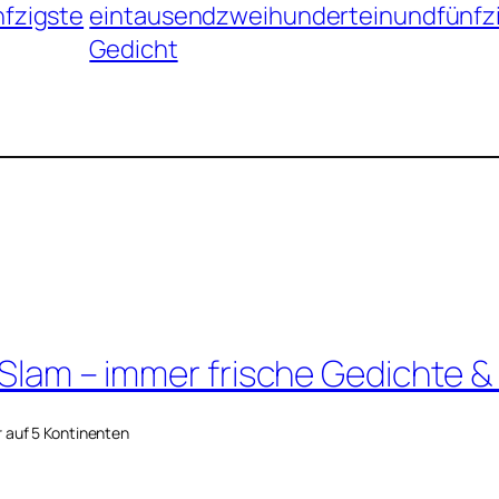
fzigste
eintausendzweihunderteinundfünfz
Gedicht
 Slam – immer frische Gedichte &
r auf 5 Kontinenten