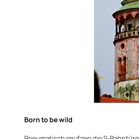
Born to be wild
Pneumatisch seufzen die S-Bahntür