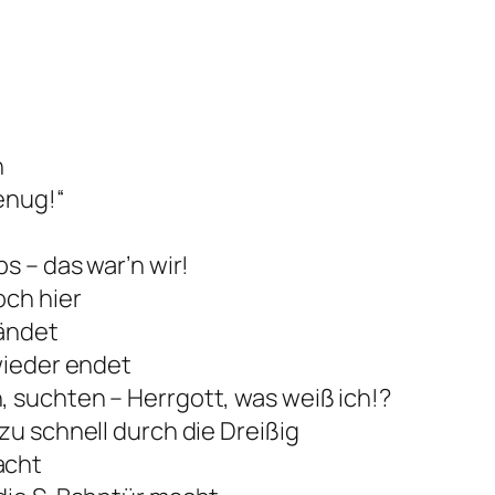
h
genug!“
s – das war’n wir!
och hier
fändet
wieder endet
 suchten – Herrgott, was weiß ich!?
zu schnell durch die Dreißig
acht