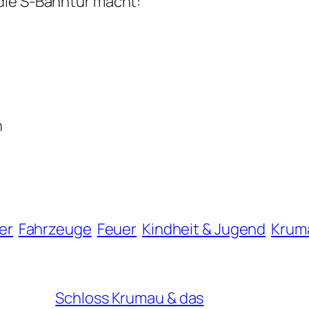
 die S-Bahntür macht:
h
er
Fahrzeuge
Feuer
Kindheit & Jugend
Krum
Schloss Krumau & das