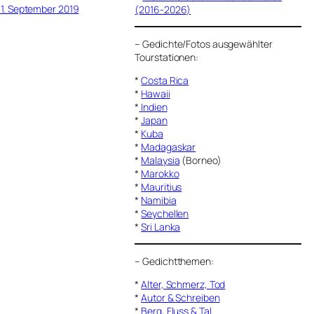
11. September 2019
(2016-2026)
–
Gedichte/Fotos ausgewählter
Tourstationen:
*
Costa Rica
*
Hawaii
*
Indien
*
Japan
*
Kuba
*
Madagaskar
*
Malaysia
(Borneo)
*
Marokko
*
Mauritius
*
Namibia
*
Seychellen
*
Sri Lanka
–
Gedichtthemen
:
*
Alter, Schmerz, Tod
*
Autor & Schreiben
*
Berg, Fluss & Tal