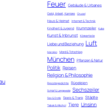
Feuer
Gebäude & Urbanes
Geld, Arbeit, Karriere
Grusel
Haus & Heimat
Internet & Technik
Krummzeiler
Kindheit & Jugend
Kuba
Kunst & Inbrunst
Körperteile
Luft
Liebe und Beziehung
Mord & Totschlag
Marokko
München
Pflanzen & Natur
Politik
Reisen
Religion & Philosophie
au
Rüpeleien
Ripostegedichte
Sechszeiler
Schlaf & Langeweile
Städte
Speis & Trank
Sex & Erotik
Unsinn
Tiere
Tabak & Alkohol