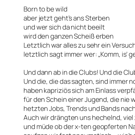
Born to be wild
aber jetzt geht’s ans Sterben
und wer sich da nicht beeilt
wird den ganzen Scheiß erben
Letztlich war alles zu sehr ein Versuc
letztlich sagt immer wer: „Komm, is‘ 
Und dann ab in die Clubs! Und die Club
Und die, die das sagten, sind immer n
haben kapriziös sich am Einlass verp
für den Schein einer Jugend, die nie 
hetzten Jobs, Trends und Bands nach,
Auch wir drängten uns hechelnd, viel 
und müde ob der x-ten geopferten N