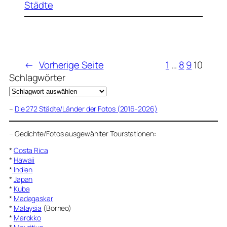
Städte
←
Vorherige Seite
1
…
8
9
10
Schlagwörter
–
Die 272 Städte/Länder der Fotos (2016-2026)
–
Gedichte/Fotos ausgewählter Tourstationen:
*
Costa Rica
*
Hawaii
*
Indien
*
Japan
*
Kuba
*
Madagaskar
*
Malaysia
(Borneo)
*
Marokko