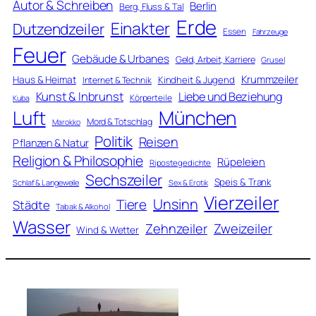
Autor & Schreiben
Berlin
Berg, Fluss & Tal
Erde
Einakter
Dutzendzeiler
Essen
Fahrzeuge
Feuer
Gebäude & Urbanes
Geld, Arbeit, Karriere
Grusel
Krummzeiler
Haus & Heimat
Kindheit & Jugend
Internet & Technik
Kunst & Inbrunst
Liebe und Beziehung
Körperteile
Kuba
Luft
München
Mord & Totschlag
Marokko
Politik
Reisen
Pflanzen & Natur
Religion & Philosophie
Rüpeleien
Ripostegedichte
Sechszeiler
Speis & Trank
Schlaf & Langeweile
Sex & Erotik
Vierzeiler
Unsinn
Tiere
Städte
Tabak & Alkohol
Wasser
Zweizeiler
Zehnzeiler
Wind & Wetter