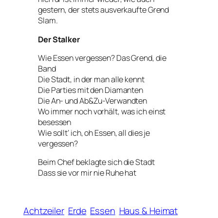
gestern, der stets ausverkaufte Grend
Slam.
Der Stalker
Wie Essen vergessen? Das Grend, die
Band
Die Stadt, in der man alle kennt
Die Parties mit den Diamanten
Die An- und Ab&Zu-Verwandten
Wo immer noch vorhält, was ich einst
besessen
Wie sollt‘ ich, oh Essen, all dies je
vergessen?
Beim Chef beklagte sich die Stadt
Dass sie vor mir nie Ruhe hat
Achtzeiler
Erde
Essen
Haus & Heimat