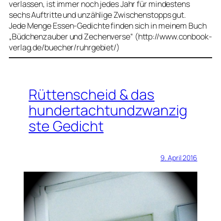
verlassen, ist immer noch jedes Jahr für mindestens
sechs Auftritte und unzählige Zwischenstopps gut.
Jede Menge Essen-Gedichte finden sich in meinem Buch
„Büdchenzauber und Zechenverse“ (http://www.conbook-
verlag.de/buecher/ruhrgebiet/)
Rüttenscheid & das
hundertachtundzwanzig
ste Gedicht
9. April 2016