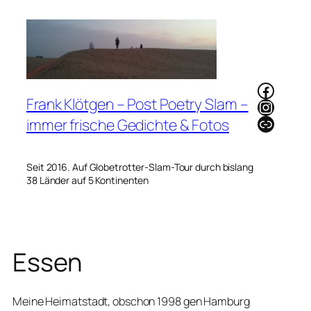
Zum
Inhalt
springen
Faceb
Frank Klötgen – Post Poetry Slam –
Instag
Link
immer frische Gedichte & Fotos
Seit 2016. Auf Globetrotter-Slam-Tour durch bislang
38 Länder auf 5 Kontinenten
Essen
Meine Heimatstadt, obschon 1998 gen Hamburg