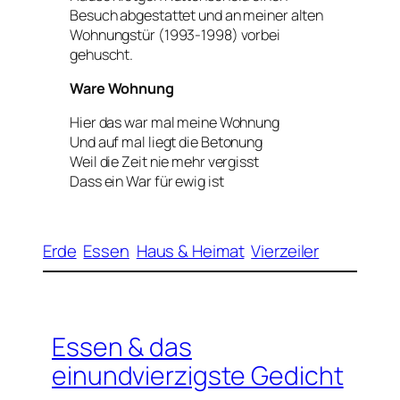
Besuch abgestattet und an meiner alten
Wohnungstür (1993-1998) vorbei
gehuscht.
Ware Wohnung
Hier das war mal meine Wohnung
Und auf
mal
liegt die Betonung
Weil die Zeit nie mehr vergisst
Dass ein
War
für ewig ist
Erde
Essen
Haus & Heimat
Vierzeiler
Essen & das
einundvierzigste Gedicht